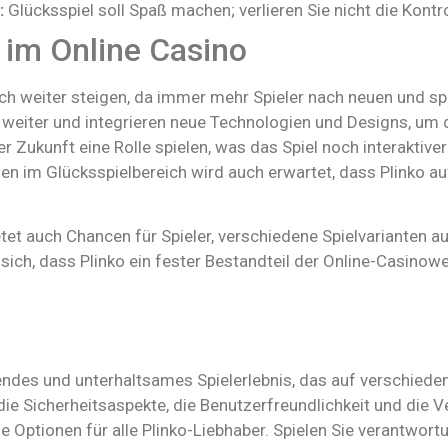
:
Glücksspiel soll Spaß machen; verlieren Sie nicht die Kontro
 im Online Casino
tlich weiter steigen, da immer mehr Spieler nach neuen und
 weiter und integrieren neue Technologien und Designs, um d
er Zukunft eine Rolle spielen, was das Spiel noch interakti
im Glücksspielbereich wird auch erwartet, dass Plinko auf
etet auch Chancen für Spieler, verschiedene Spielvarianten 
ich, dass Plinko ein fester Bestandteil der Online-Casinowe
des und unterhaltsames Spielerlebnis, das auf verschiedene
 die Sicherheitsaspekte, die Benutzerfreundlichkeit und die V
e Optionen für alle Plinko-Liebhaber. Spielen Sie verantwor