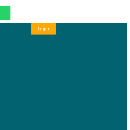
Login