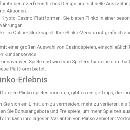
für ihr benutzerfreundliches Design und schnelle Auszahlung
und Aktionen.
 Krypto-Casino-Plattformen. Sie bieten Plinko in einer beso
owährungen.
ke im Online-Glücksspiel. Ihre Plinko-Version ist grafisch a
mit einer großen Auswahl von Casinospielen, einschließlich
n Kundenservice.
 innovativen Spiele und wird von Spielern für seine unterh
iese Plattform bietet.
linko-Erlebnis
formen Plinko spielen möchten, gibt es einige Tipps, die Ih
 Sie sich ein Limit, um zu vermeiden, mehr zu verlieren, als S
en Sie Bonusangebote und Freispiele, um mehr Spielzeit aus
form kann ihre eigenen Varianten von Plinko anbieten; Vert