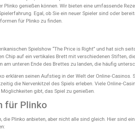
er Plinko genießen können. Wir bieten eine umfassende Reze
pielerfahrung. Egal, ob Sie ein neuer Spieler sind oder bere
tformen für Plinko zu finden.
ikanischen Spielshow “The Price is Right” und hat sich sei
nen Chip auf ein vertikales Brett mit verschiedenen Stiften,
llen am unteren Ende des Brettes zu landen, die häufig unte
ko erklären seinen Aufstieg in der Welt der Online-Casinos. S
zeitig die Nervenkitzel des Spiels erleben. Viele Online-Casi
öglichkeiten gibt, das Spiel zu genießen.
 für Plinko
, die Plinko anbieten, aber nicht alle sind gleich. Hier sind e
en: