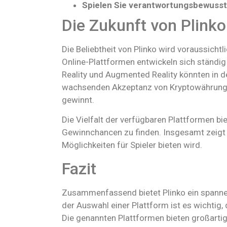
Spielen Sie verantwortungsbewusst
Die Zukunft von Plinko
Die Beliebtheit von Plinko wird voraussich
Online-Plattformen entwickeln sich ständig
Reality und Augmented Reality könnten in d
wachsenden Akzeptanz von Kryptowährungen 
gewinnt.
Die Vielfalt der verfügbaren Plattformen bi
Gewinnchancen zu finden. Insgesamt zeigt s
Möglichkeiten für Spieler bieten wird.
Fazit
Zusammenfassend bietet Plinko ein spannen
der Auswahl einer Plattform ist es wichtig,
Die genannten Plattformen bieten großartig