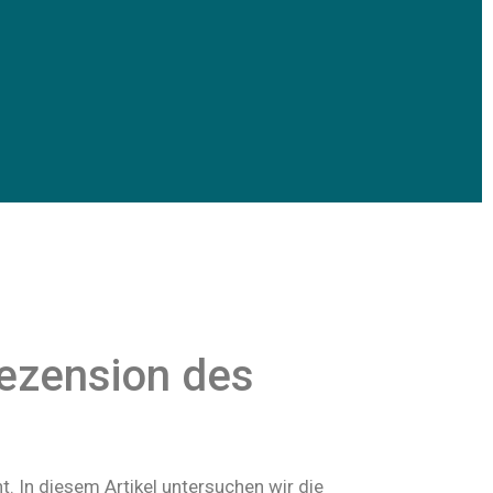
Rezension des
t. In diesem Artikel untersuchen wir die