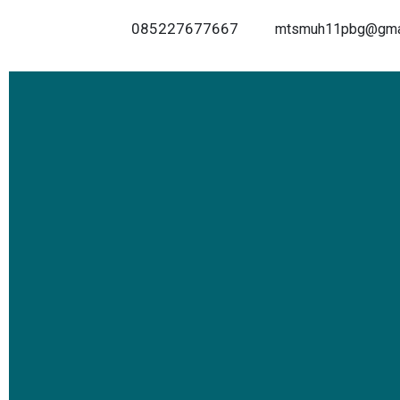
085227677667
mtsmuh11pbg@gma