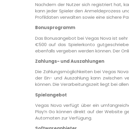
Nachdem der Nutzer sich registriert hat, k
kann jeder Spieler den Anmeldeprozess und 
Profildaten verwalten sowie eine sichere P
Bonusprogramm
Das Bonusangebot bei Vegas Nova ist sehr a
€500 auf das Spielerkonto gutgeschrieben
ebenfalls vergeben werden können. Der On
Zahlungs- und Auszahlungen
Die Zahlungsmöglichkeiten bei Vegas Nova
der Ein- und Auszahlung kann zwischen v
können. Die Verarbeitungszeit liegt bei al
Spielangebot
Vegas Nova verfügt über ein umfangreiches
Play’n Go können direkt auf der Website ge
Automaten zur Verfügung.
Softwareanbieter