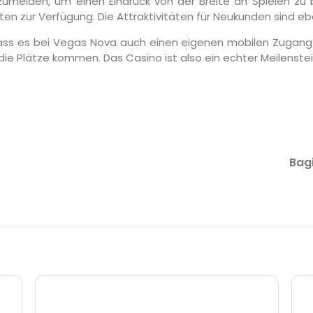
melden, um einen Eindruck von der Breite an Spielen zu 
en zur Verfügung. Die Attraktivitäten für Neukunden sind eben
ass es bei Vegas Nova auch einen eigenen mobilen Zugang g
 die Plätze kommen. Das Casino ist also ein echter Meilenste
Bagi