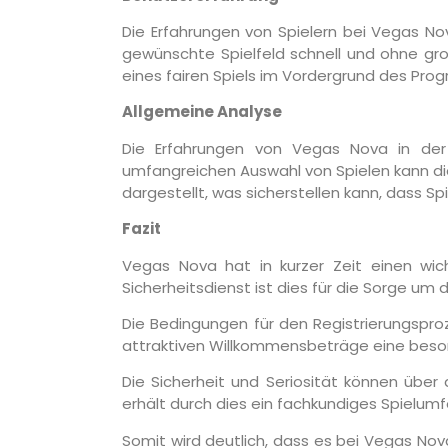
Die Erfahrungen von Spielern bei Vegas No
gewünschte Spielfeld schnell und ohne gro
eines fairen Spiels im Vordergrund des Pro
Allgemeine Analyse
Die Erfahrungen von Vegas Nova in der 
umfangreichen Auswahl von Spielen kann di
dargestellt, was sicherstellen kann, dass Sp
Fazit
Vegas Nova hat in kurzer Zeit einen wi
Sicherheitsdienst ist dies für die Sorge um 
Die Bedingungen für den Registrierungspro
attraktiven Willkommensbeträge eine beson
Die Sicherheit und Seriosität können über 
erhält durch dies ein fachkundiges Spielumf
Somit wird deutlich, dass es bei Vegas No