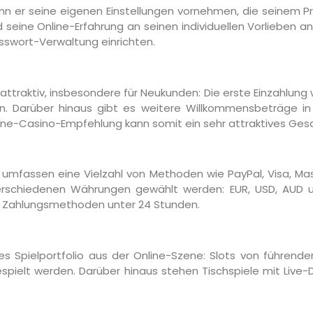
ann er seine eigenen Einstellungen vornehmen, die seinem P
seine Online-Erfahrung an seinen individuellen Vorlieben 
asswort-Verwaltung einrichten.
ttraktiv, insbesondere für Neukunden: Die erste Einzahlung
. Darüber hinaus gibt es weitere Willkommensbeträge in
line-Casino-Empfehlung kann somit ein sehr attraktives G
 umfassen eine Vielzahl von Methoden wie PayPal, Visa, Ma
erschiedenen Währungen gewählt werden: EUR, USD, AUD u.
len Zahlungsmethoden unter 24 Stunden.
 Spielportfolio aus der Online-Szene: Slots von führende
spielt werden. Darüber hinaus stehen Tischspiele mit Live-