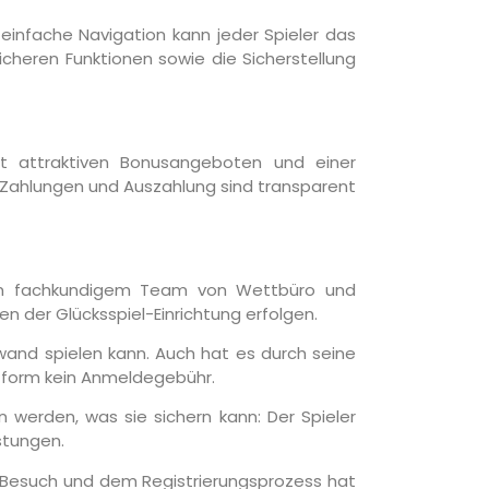
einfache Navigation kann jeder Spieler das
cheren Funktionen sowie die Sicherstellung
it attraktiven Bonusangeboten und einer
 Zahlungen und Auszahlung sind transparent
inem fachkundigem Team von Wettbüro und
en der Glücksspiel-Einrichtung erfolgen.
wand spielen kann. Auch hat es durch seine
tform kein Anmeldegebühr.
n werden, was sie sichern kann: Der Spieler
stungen.
m Besuch und dem Registrierungsprozess hat