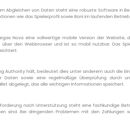
 zum Abgleichen von Daten steht eine robuste Software in B
unktionen wie das Spielerprofil sowie Boni im laufenden Betrie
egas Nova eine vollwertige mobile Version der Website, 
kt über den Webbrowser und ist so mobil nutzbar: Das Spie
ichtert.
g Authority hält, bedeutet dies unter anderem auch die Ein
ler Daten sowie eine regelmäßige Überprüfung durch u
let abgelegt, das alle wichtigen Informationen speichert.
 Forderung nach Unterstützung steht eine fachkundige Betr
chen sind. Bei dringenden Problemen mit den Zahlungen wi