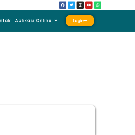
ntak
Aplikasi Online
Login