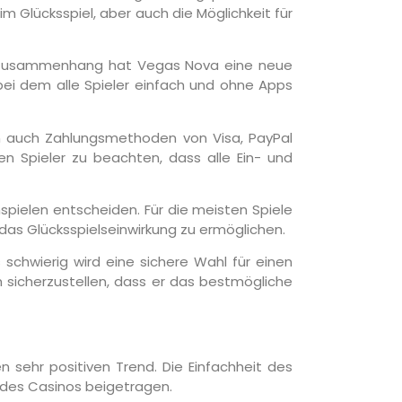
 Glücksspiel, aber auch die Möglichkeit für
sem Zusammenhang hat Vegas Nova eine neue
bei dem alle Spieler einfach und ohne Apps
 auch Zahlungsmethoden von Visa, PayPal
en Spieler zu beachten, dass alle Ein- und
spielen entscheiden. Für die meisten Spiele
 das Glücksspielseinwirkung zu ermöglichen.
schwierig wird eine sichere Wahl für einen
m sicherzustellen, dass er das bestmögliche
 sehr positiven Trend. Die Einfachheit des
 des Casinos beigetragen.