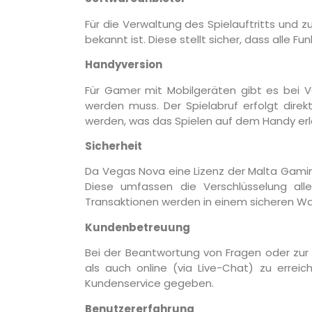
Für die Verwaltung des Spielauftritts und
bekannt ist. Diese stellt sicher, dass alle F
Handyversion
Für Gamer mit Mobilgeräten gibt es bei V
werden muss. Der Spielabruf erfolgt dire
werden, was das Spielen auf dem Handy erle
Sicherheit
Da Vegas Nova eine Lizenz der Malta Gamin
Diese umfassen die Verschlüsselung al
Transaktionen werden in einem sicheren Wal
Kundenbetreuung
Bei der Beantwortung von Fragen oder zur
als auch online (via Live-Chat) zu errei
Kundenservice gegeben.
Benutzererfahrung