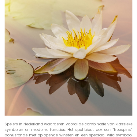
Spelers in Nederland waarderen vooral de combinatie van klassieke
symbolen en moderne functies. Het spel biedt ook een “freespins”
bonusronde met oplopende winsten en een speciaal wild symbool