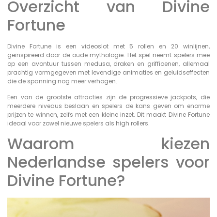
Overzicht van Divine
Fortune
Divine Fortune is een videoslot met 5 rollen en 20 winlijnen,
geïnspireerd door de oude mythologie. Het spel neemt spelers mee
op een avontuur tussen medusa, draken en griffioenen, allemaal
prachtig vormgegeven met levendige animaties en geluidseffecten
die de spanning nog meer verhogen.
Een van de grootste attracties zijn de progressieve jackpots, die
meerdere niveaus beslaan en spelers de kans geven om enorme
prijzen te winnen, zelfs met een kleine inzet. Dit maakt Divine Fortune
ideaal voor zowel nieuwe spelers als high rollers.
Waarom kiezen
Nederlandse spelers voor
Divine Fortune?