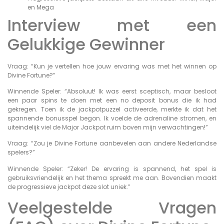
en Mega
Interview met een
Gelukkige Gewinner
Vraag: “Kun je vertellen hoe jouw ervaring was met het winnen op
Divine Fortune?”
Winnende Speler: “Absoluut! Ik was eerst sceptisch, maar besloot
een paar spins te doen met een no deposit bonus die ik had
gekregen. Toen ik de jackpotpuzzel activeerde, merkte ik dat het
spannende bonusspel begon. Ik voelde de adrenaline stromen, en
uiteindelijk viel de Major Jackpot ruim boven mijn verwachtingen!”
Vraag: “Zou je Divine Fortune aanbevelen aan andere Nederlandse
spelers?”
Winnende Speler: “Zeker! De ervaring is spannend, het spel is
gebruiksvriendelijk en het thema spreekt me aan. Bovendien maakt
de progressieve jackpot deze slot uniek.”
Veelgestelde Vragen