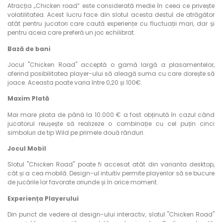
Atracția „Chicken road” este considerată medie în ceea ce privește
volatilitatea. Acest lucru face din slotul acesta destul de atrăgător
atât pentru jucatori care caută experiențe cu fluctuații mari, dar și
pentru aceia care preferă un joc echilibrat.
Bază de bani
Jocul "Chicken Road" acceptă o gamă largă a plasamentelor,
oferind posibilitatea player-ului să aleagă suma cu care dorește să
joace. Aceasta poate varia între 0,20 și 100€.
Maxim Plată
Mai mare plata de până la 10.000 € a fost obținută în cazul când
jucatorul reușește să realizeze o combinație cu cel puțin cinci
simboluri de tip Wild pe primele două rânduri.
Jocul Mobil
Slotul "Chicken Road" poate fi accesat atât din varianta desktop,
cât și a cea mobilă. Design-ul intuitiv permite playerilor să se bucure
de jucările lor favorate oriunde și în orice moment.
Experiența Playerului
Din punct de vedere al design-ului interactiv, slotul "Chicken Road"