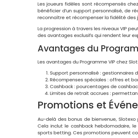
Les joueurs fidèles sont récompensés chez 
bénéficier d’un support personnalisé, de r
reconnaître et récompenser la fidélité des j
La progression à travers les niveaux VIP pe
des avantages exclusifs qui rendent leur ex
Avantages du Program
Les avantages du Programme VIP chez Slote
Support personnalisé : gestionnaires 
Récompenses spéciales : offres et bon
Cashback : pourcentages de cashback 
Limites de retrait accrues : permettant
Promotions et Évén
Au-delà des bonus de bienvenue, Slotexo 
Cela inclut le cashback hebdomadaire, le
sports betting. Ces promotions peuvent con