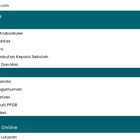
.com
a
trakurikuler
ilitas
ru
mbutan Kepala Sekolah
i Dan Misi
randa
ngumuman
stasi
ult PPDB
ikel
 Online
 Lulusan