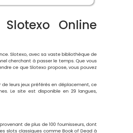
 Slotexo Online
ience. Slotexo, avec sa vaste bibliothèque de
onnel cherchant à passer le temps. Que vous
mprendre ce que Slotexo propose, vous pouvez
er de leurs jeux préférés en déplacement, ce
es. Le site est disponible en 29 langues,
provenant de plus de 100 fournisseurs, dont
 Des slots classiques comme Book of Dead à