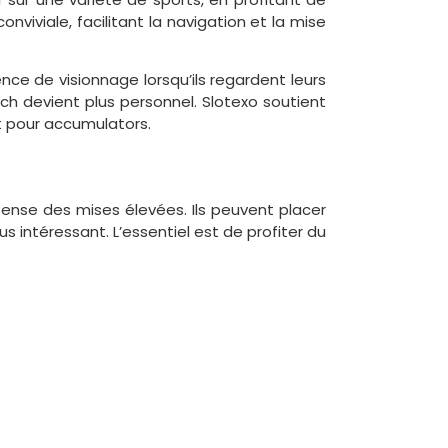
iviale, facilitant la navigation et la mise
nce de visionnage lorsqu’ils regardent leurs
ch devient plus personnel. Slotexo soutient
t pour accumulators.
ntense des mises élevées. Ils peuvent placer
 intéressant. L’essentiel est de profiter du