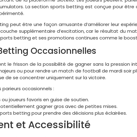
ulators. La section sports betting est conçue pour être conv
xpérimenté.
tting peut être une façon amusante d’améliorer leur expérie
 couche supplémentaire d’excitation, car le résultat du mat
sports betting et ses promotions continues comme le boos
Betting Occasionnelles
t le frisson de la possibilité de gagner sans la pression i
ajeurs ou pour rendre un match de football de mardi soir plus
ue de se concentrer uniquement sur la victoire.
 parieurs occasionnels :
s ou joueurs favoris en guise de soutien.
potentiellement gagner gros avec de petites mises.
sports betting pour prendre des décisions plus éclairées.
t et Accessibilité