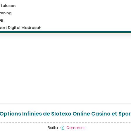
 Lulusan
arning
DB
ort Digital Madrasah
Options Infinies de Slotexo Online Casino et Spor
Berita
Comment