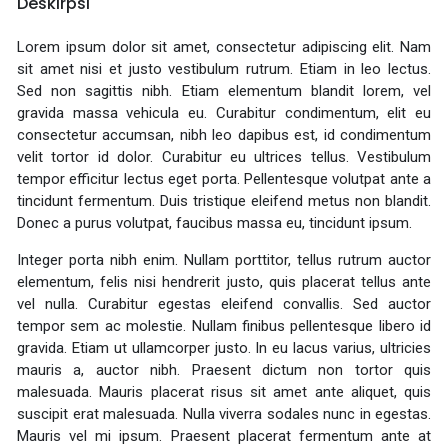
Deskirpsi
Lorem ipsum dolor sit amet, consectetur adipiscing elit. Nam
sit amet nisi et justo vestibulum rutrum. Etiam in leo lectus.
Sed non sagittis nibh. Etiam elementum blandit lorem, vel
gravida massa vehicula eu. Curabitur condimentum, elit eu
consectetur accumsan, nibh leo dapibus est, id condimentum
velit tortor id dolor. Curabitur eu ultrices tellus. Vestibulum
tempor efficitur lectus eget porta. Pellentesque volutpat ante a
tincidunt fermentum. Duis tristique eleifend metus non blandit.
Donec a purus volutpat, faucibus massa eu, tincidunt ipsum.
Integer porta nibh enim. Nullam porttitor, tellus rutrum auctor
elementum, felis nisi hendrerit justo, quis placerat tellus ante
vel nulla. Curabitur egestas eleifend convallis. Sed auctor
tempor sem ac molestie. Nullam finibus pellentesque libero id
gravida. Etiam ut ullamcorper justo. In eu lacus varius, ultricies
mauris a, auctor nibh. Praesent dictum non tortor quis
malesuada. Mauris placerat risus sit amet ante aliquet, quis
suscipit erat malesuada. Nulla viverra sodales nunc in egestas.
Mauris vel mi ipsum. Praesent placerat fermentum ante at