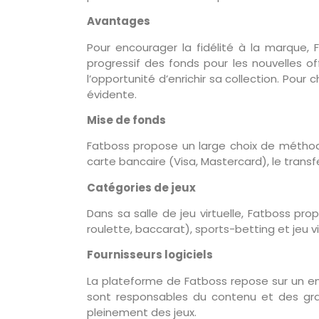
Avantages
Pour encourager la fidélité à la marque,
progressif des fonds pour les nouvelles of
l’opportunité d’enrichir sa collection. Pou
évidente.
Mise de fonds
Fatboss propose un large choix de méthode
carte bancaire (Visa, Mastercard), le tran
Catégories de jeux
Dans sa salle de jeu virtuelle, Fatboss prop
roulette, baccarat), sports-betting et jeu v
Fournisseurs logiciels
La plateforme de Fatboss repose sur un ens
sont responsables du contenu et des grap
pleinement des jeux.