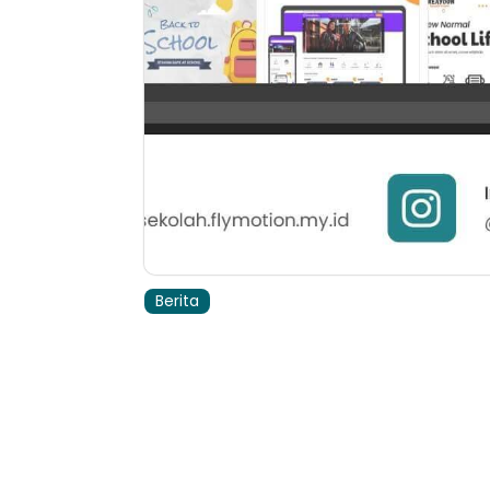
Berita
ing Roul...
Winlion Gaming Platform Balances
As a Canadian pla...
For players from Canada in search of online entertainment, W