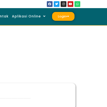
ntak
Aplikasi Online
Login