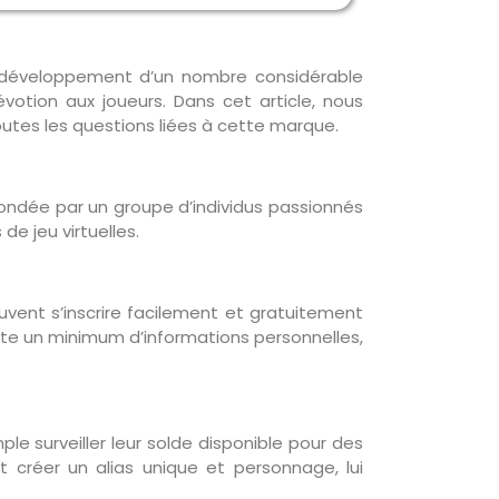
le développement d’un nombre considérable
votion aux joueurs. Dans cet article, nous
outes les questions liées à cette marque.
 fondée par un groupe d’individus passionnés
de jeu virtuelles.
uvent s’inscrire facilement et gratuitement
ite un minimum d’informations personnelles,
le surveiller leur solde disponible pour des
ut créer un alias unique et personnage, lui