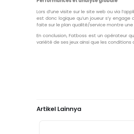
Performances et analyse globale
Lors d’une visite sur le site web ou via l’a
est donc logique qu’un joueur s’y engage a
faite sur le plan qualité/service montre une
En conclusion, Fatboss est un opérateur qu
variété de ses jeux ainsi que les condition
Artikel Lainnya