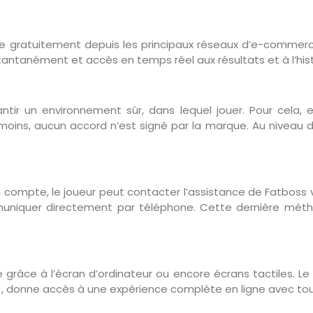
e gratuitement depuis les principaux réseaux d’e-commerce. 
tantanément et accès en temps réel aux résultats et à l’hist
tir un environnement sûr, dans lequel jouer. Pour cela, e
anmoins, aucun accord n’est signé par la marque. Au niveau
compte, le joueur peut contacter l’assistance de Fatboss via
muniquer directement par téléphone. Cette dernière mé
e grâce à l’écran d’ordinateur ou encore écrans tactiles. Le 
er), donne accès à une expérience complète en ligne avec tou