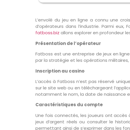
L’envolé du jeu en ligne a connu une cro
d’opérateurs dans l’industrie. Parmi eux,
fatboss.biz
allons explorer en profondeur le
Présentation de l’opérateur
Fatboss est une entreprise de jeux en ligne
par la stratégie et les opérations militaire
Inscription au casino
L’accès à Fatboss n’est pas réservé unique
sur le site web ou en téléchargeant l’appl
notamment le nom, la date de naissance e
Caractéristiques du compte
Une fois connectés, les joueurs ont accès à
jeux d’argent réels ou consulter le histor
permettant ainsi de s’exprimer dans les for