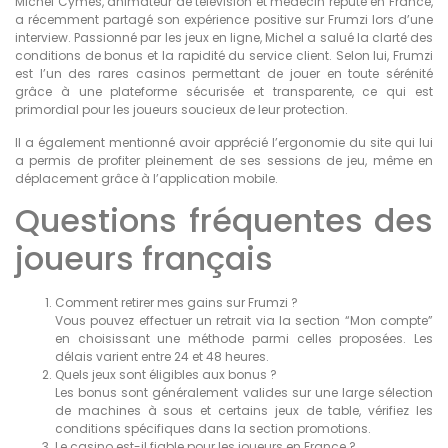
Michel Cymes, animateur de télévision et médecin réputé en France,
a récemment partagé son expérience positive sur Frumzi lors d’une
interview. Passionné par les jeux en ligne, Michel a salué la clarté des
conditions de bonus et la rapidité du service client. Selon lui, Frumzi
est l’un des rares casinos permettant de jouer en toute sérénité
grâce à une plateforme sécurisée et transparente, ce qui est
primordial pour les joueurs soucieux de leur protection.
Il a également mentionné avoir apprécié l’ergonomie du site qui lui
a permis de profiter pleinement de ses sessions de jeu, même en
déplacement grâce à l’application mobile.
Questions fréquentes des
joueurs français
Comment retirer mes gains sur Frumzi ?
Vous pouvez effectuer un retrait via la section “Mon compte”
en choisissant une méthode parmi celles proposées. Les
délais varient entre 24 et 48 heures.
Quels jeux sont éligibles aux bonus ?
Les bonus sont généralement valides sur une large sélection
de machines à sous et certains jeux de table, vérifiez les
conditions spécifiques dans la section promotions.
Le casino est-il fiable pour les joueurs en France ?