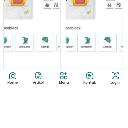
Home
Artikel
Menu
Kontak
Login