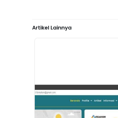
Artikel Lainnya