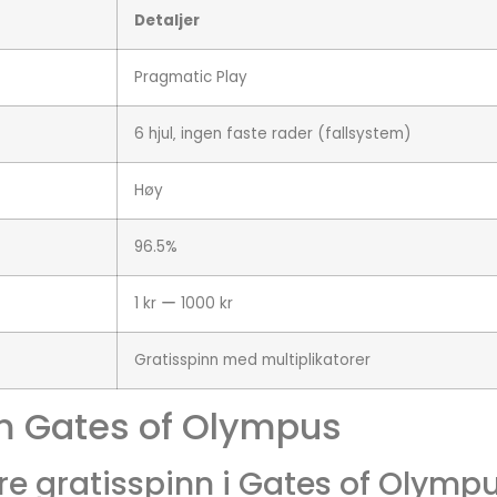
Detaljer
Pragmatic Play
6 hjul‚ ingen faste rader (fallsystem)
Høy
96.5%
1 kr ー 1000 kr
Gratisspinn med multiplikatorer
m Gates of Olympus
re gratisspinn i Gates of Olymp