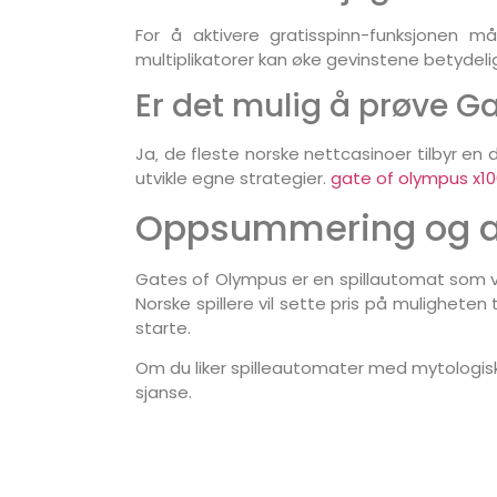
For å aktivere gratisspinn-funksjonen m
multiplikatorer kan øke gevinstene betydeli
Er det mulig å prøve G
Ja‚ de fleste norske nettcasinoer tilbyr en 
utvikle egne strategier.
gate of olympus x1
Oppsummering og a
Gates of Olympus er en spillautomat som vi
Norske spillere vil sette pris på muligheten
starte.
Om du liker spilleautomater med mytologiske
sjanse.