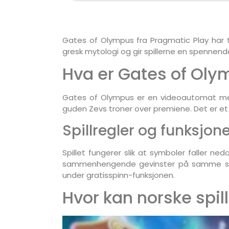
Gates of Olympus fra Pragmatic Play har 
gresk mytologi og gir spillerne en spennen
Hva er Gates of Ol
Gates of Olympus er en videoautomat med 6 
guden Zevs troner over premiene. Det er et 
Spillregler og funksjon
Spillet fungerer slik at symboler faller ned
sammenhengende gevinster på samme spinn
under gratisspinn-funksjonen.
Hvor kan norske spil