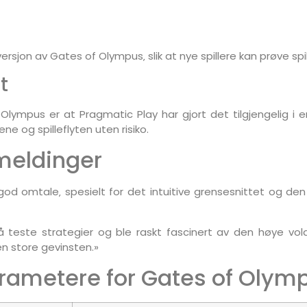
sjon av Gates of Olympus‚ slik at nye spillere kan prøve spil
t
lympus er at Pragmatic Play har gjort det tilgjengelig i e
ene og spilleflyten uten risiko.
meldinger
 god omtale‚ spesielt for det intuitive grensesnittet og den
 å teste strategier og ble raskt fascinert av den høye vol
n store gevinsten.»
rametere for Gates of Olym