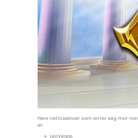
Flere nettcasinoer som retter seg mot norsk
er:
LeoVegas