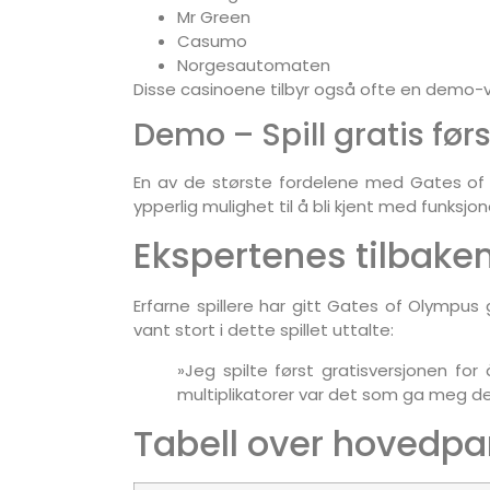
Mr Green
Casumo
Norgesautomaten
Disse casinoene tilbyr også ofte en demo-ver
Demo – Spill gratis førs
En av de største fordelene med Gates of O
ypperlig mulighet til å bli kjent med funksjon
Ekspertenes tilbake
Erfarne spillere har gitt Gates of Olympus
vant stort i dette spillet uttalte:
»Jeg spilte først gratisversjonen for
multiplikatorer var det som ga meg de
Tabell over hovedpa