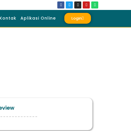
Kontak
Aplikasi Online
Login
eview