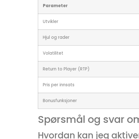
Parameter
Utvikler
Hjul og rader
Volatilitet
Return to Player (RTP)
Pris per innsats
Bonusfunksjoner
Spørsmål og svar o
Hvordan kan jeg aktive