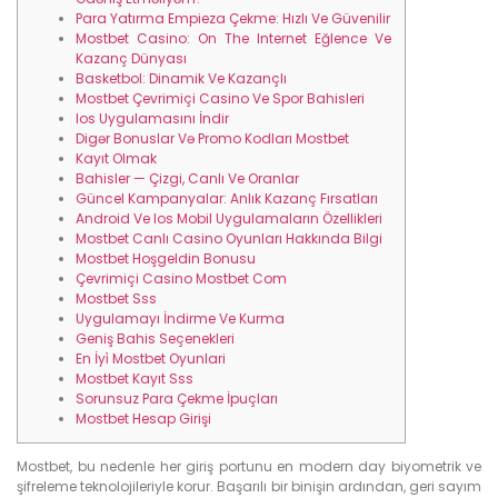
Para Yatırma Empieza Çekme: Hızlı Ve Güvenilir
Mostbet Casino: On The Internet Eğlence Ve
Kazanç Dünyası
Basketbol: Dinamik Ve Kazançlı
Mostbet Çevrimiçi Casino Ve Spor Bahisleri
Ios Uygulamasını İndir
Digər Bonuslar Və Promo Kodları Mostbet
Kayıt Olmak
Bahisler — Çizgi, Canlı Ve Oranlar
Güncel Kampanyalar: Anlık Kazanç Fırsatları
Android Ve Ios Mobil Uygulamaların Özellikleri
Mostbet Canlı Casino Oyunları Hakkında Bilgi
Mostbet Hoşgeldin Bonusu
Çevrimiçi Casino Mostbet Com
Mostbet Sss
Uygulamayı İndirme Ve Kurma
Geniş Bahis Seçenekleri
En İyi̇ Mostbet Oyunlari
Mostbet Kayıt Sss
Sorunsuz Para Çekme İpuçları
Mostbet Hesap Girişi
Mostbet, bu nedenle her giriş portunu en modern day biyometrik ve
şifreleme teknolojileriyle korur. Başarılı bir binişin ardından, geri sayım