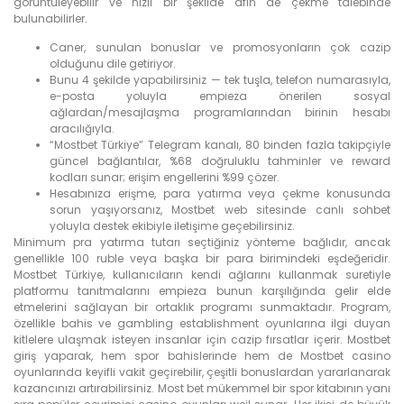
görüntüleyebilir ve hızlı bir şekilde afin de çekme talebinde
bulunabilirler.
Caner, sunulan bonuslar ve promosyonların çok cazip
olduğunu dile getiriyor.
Bunu 4 şekilde yapabilirsiniz — tek tuşla, telefon numarasıyla,
e-posta yoluyla empieza önerilen sosyal
ağlardan/mesajlaşma programlarından birinin hesabı
aracılığıyla.
“Mostbet Türkiye” Telegram kanalı, 80 binden fazla takipçiyle
güncel bağlantılar, %68 doğruluklu tahminler ve reward
kodları sunar; erişim engellerini %99 çözer.
Hesabınıza erişme, para yatırma veya çekme konusunda
sorun yaşıyorsanız, Mostbet web sitesinde canlı sohbet
yoluyla destek ekibiyle iletişime geçebilirsiniz.
Minimum pra yatırma tutarı seçtiğiniz yönteme bağlıdır, ancak
genellikle 100 ruble veya başka bir para birimindeki eşdeğeridir.
Mostbet Türkiye, kullanıcıların kendi ağlarını kullanmak suretiyle
platformu tanıtmalarını empieza bunun karşılığında gelir elde
etmelerini sağlayan bir ortaklık programı sunmaktadır. Program,
özellikle bahis ve gambling establishment oyunlarına ilgi duyan
kitlelere ulaşmak isteyen insanlar için cazip fırsatlar içerir. Mostbet
giriş yaparak, hem spor bahislerinde hem de Mostbet casino
oyunlarında keyifli vakit geçirebilir, çeşitli bonuslardan yararlanarak
kazancınızı artırabilirsiniz. Most bet mükemmel bir spor kitabının yanı