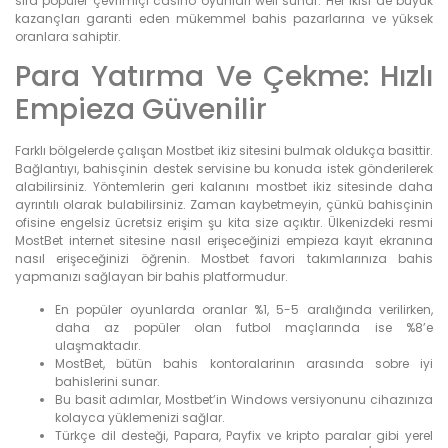
sıra popüler çevrimiçi casino oyunları weil sunar. Her ikisi de büyük
kazançları garanti eden mükemmel bahis pazarlarına ve yüksek
oranlara sahiptir.
Para Yatırma Ve Çekme: Hızlı
Empieza Güvenilir
Farklı bölgelerde çalışan Mostbet ikiz sitesini bulmak oldukça basittir.
Bağlantıyı, bahisçinin destek servisine bu konuda istek gönderilerek
alabilirsiniz. Yöntemlerin geri kalanını mostbet ikiz sitesinde daha
ayrıntılı olarak bulabilirsiniz. Zaman kaybetmeyin, çünkü bahisçinin
ofisine engelsiz ücretsiz erişim şu kita size açıktır. Ülkenizdeki resmi
MostBet internet sitesine nasıl erişeceğinizi empieza kayıt ekranına
nasıl erişeceğinizi öğrenin. Mostbet favori takımlarınıza bahis
yapmanızı sağlayan bir bahis platformudur.
En popüler oyunlarda oranlar %1, 5-5 aralığında verilirken,
daha az popüler olan futbol maçlarında ise %8’e
ulaşmaktadır.
MostBet, bütün bahis kontoralarinın arasında sobre iyi
bahislerini sunar.
Bu basit adımlar, Mostbet’in Windows versiyonunu cihazınıza
kolayca yüklemenizi sağlar.
Türkçe dil desteği, Papara, Payfix ve kripto paralar gibi yerel