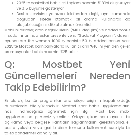
2025’te basketbol bahisleri, toplam hacmin %18’ini oluşturuyor
ve %15 büyüme gösteriyor.
Destek servisine yalnızca telefondan değil, aynı zamanda
doğrudan sitede otomatik bir arama kullanarak da
ulaşabileceğinizi dikkate almak önemlidir.
Mobil bildirimler, oran değişikliklerini (%10+ değişim) ve added bonus
fırsatlarını anında estar presente verir. “Sadakat Programı”, düzenli
oyunculara the woman 1000 ₺ bahiste 50 ₺ added bonus verir.
2025’te Mostbet, kampanyalarla kullanıcıların %40’ını yeniden çeker;
promosyonlar, bahis hacmini %25 artırır.
Q: Mostbet Yeni
Güncellemeleri Nereden
Takip Edebilirim?
Ek olarak, bu tür programlar ana siteye erişimin kapalı olduğu
durumlarda bile yüklenebilir. Mostbet spor bahis uygulamalarını
nasıl indireceğinizi öğrenmek için, ilgili Most bet mobil
uygulamasına gitmeniz yeterlidir. Ortaya çıkan soru ayrıntılı bir
açıklama veya belgesel kanıtların sağlanmasını gerektiriyorsa, e-
posta yoluyla veya geri bildirim formunu kullanmak suretiyle bir
talep göndermek daha iyidir.