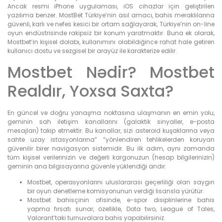
Ancak resmi iPhone uygulaması, iOS cihazlar için geliştirilen
yazılıma benzer. MostBet Türkiye’nin asıl amacı, bahis meraklılarına
güvenli, karlı ve nefes kesici bir ortam sağlayarak, Türkiye’nin on-line
oyun endüstrisinde rakipsiz bir konum yaratmaktır. Buna ek olarak,
Mostbet’in kişisel dolabı, kullanımını olabildiğince rahat hale getiren
kullanıcı dostu ve sezgisel bir arayüz ile karakterize edilir.
Mostbet Nədir? Mostbet
Realdır, Yoxsa Saxta?
En güncel ve doğru yanaşma noktasına ulaşmanın en emin yolu,
geminin sah iletişim kanallarını (galaktik sinyaller, e-posta
mesajları) takip etmektir. Bu kanallar, sizi asteroid kuşaklarına veya
sahte uzay istasyonlarına” “yönlendiren tehlikelerden koruyan
güvenilir birer navigasyon sistemidir. Bu ilk adım, aynı zamanda
tüm kişisel verilerinizin ve değerli kargonuzun (hesap bilgilerinizin)
geminin ana bilgisayarına güvenle yüklendiği andır.
Mostbet, operasyonlarını uluslararası geçerliliği olan saygın
bir oyun denetleme komisyonunun verdiği lisansla yürütür.
Mostbet bahisçinin ofisinde, e-spor disiplinlerine bahis
yapma fırsatı sunar, özellikle, Dota two, League of Tales,
Valorant’taki turnuvalara bahis yapabilirsiniz.