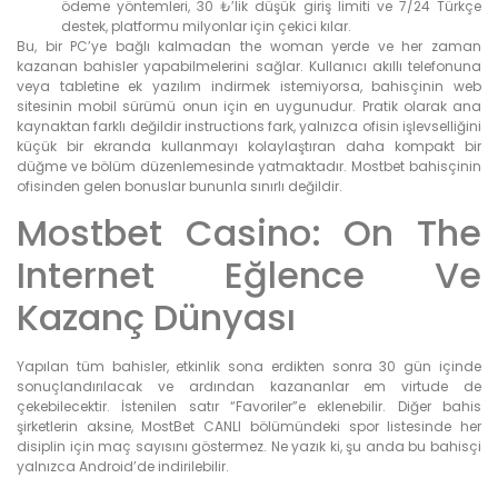
ödeme yöntemleri, 30 ₺’lik düşük giriş limiti ve 7/24 Türkçe
destek, platformu milyonlar için çekici kılar.
Bu, bir PC’ye bağlı kalmadan the woman yerde ve her zaman
kazanan bahisler yapabilmelerini sağlar. Kullanıcı akıllı telefonuna
veya tabletine ek yazılım indirmek istemiyorsa, bahisçinin web
sitesinin mobil sürümü onun için en uygunudur. Pratik olarak ana
kaynaktan farklı değildir instructions fark, yalnızca ofisin işlevselliğini
küçük bir ekranda kullanmayı kolaylaştıran daha kompakt bir
düğme ve bölüm düzenlemesinde yatmaktadır. Mostbet bahisçinin
ofisinden gelen bonuslar bununla sınırlı değildir.
Mostbet Casino: On The
Internet Eğlence Ve
Kazanç Dünyası
Yapılan tüm bahisler, etkinlik sona erdikten sonra 30 gün içinde
sonuçlandırılacak ve ardından kazananlar em virtude de
çekebilecektir. İstenilen satır “Favoriler”e eklenebilir. Diğer bahis
şirketlerin aksine, MostBet CANLI bölümündeki spor listesinde her
disiplin için maç sayısını göstermez. Ne yazık ki, şu anda bu bahisçi
yalnızca Android’de indirilebilir.