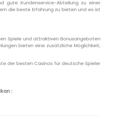
und gute Kundenservice-Abteilung zu einer
ern die beste Erfahrung zu bieten und es ist
tigen Spiele und attraktiven Bonusangeboten
hlungen bieten eine zusätzliche Möglichkeit,
Liste der besten Casinos für deutsche Spieler
kan :