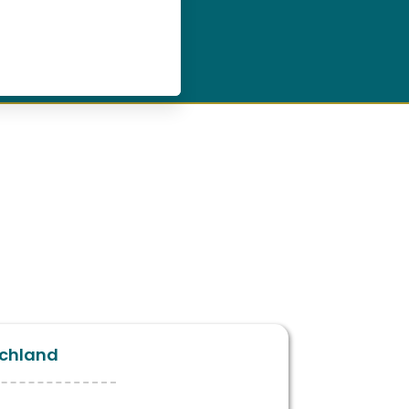
schland