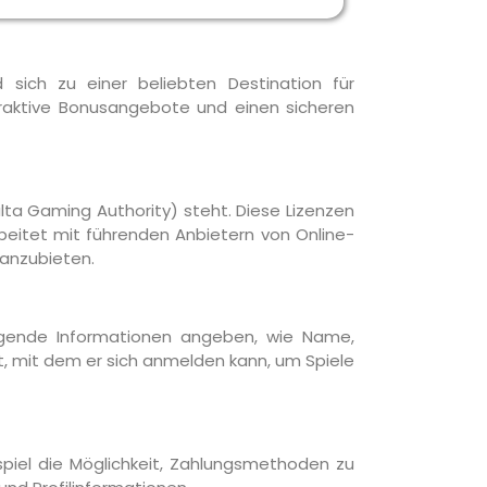
d sich zu einer beliebten Destination für
traktive Bonusangebote und einen sicheren
lta Gaming Authority) steht. Diese Lizenzen
eitet mit führenden Anbietern von Online-
 anzubieten.
dlegende Informationen angeben, wie Name,
lt, mit dem er sich anmelden kann, um Spiele
spiel die Möglichkeit, Zahlungsmethoden zu