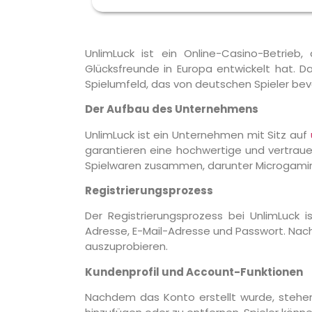
UnlimLuck ist ein Online-Casino-Betrieb,
Glücksfreunde in Europa entwickelt hat. 
Spielumfeld, das von deutschen Spieler bev
Der Aufbau des Unternehmens
UnlimLuck ist ein Unternehmen mit Sitz auf
garantieren eine hochwertige und vertrau
Spielwaren zusammen, darunter Microgaming
Registrierungsprozess
Der Registrierungsprozess bei UnlimLuck 
Adresse, E-Mail-Adresse und Passwort. Nach 
auszuprobieren.
Kundenprofil und Account-Funktionen
Nachdem das Konto erstellt wurde, stehen 