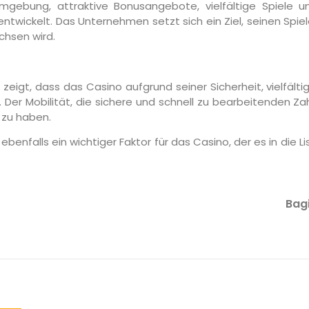
mgebung, attraktive Bonusangebote, vielfältige Spiele 
entwickelt. Das Unternehmen setzt sich ein Ziel, seinen Spiel
chsen wird.
zeigt, dass das Casino aufgrund seiner Sicherheit, vielfäl
. Der Mobilität, die sichere und schnell zu bearbeitenden Za
 zu haben.
ebenfalls ein wichtiger Faktor für das Casino, der es in die 
Bagi