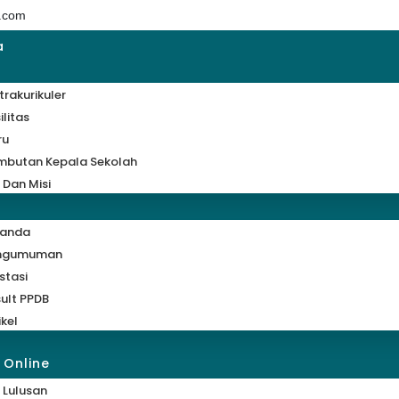
.com
a
trakurikuler
ilitas
ru
mbutan Kepala Sekolah
i Dan Misi
randa
ngumuman
stasi
ult PPDB
ikel
 Online
 Lulusan