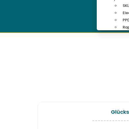
SKL
Ele
PP
Rap
Glücks