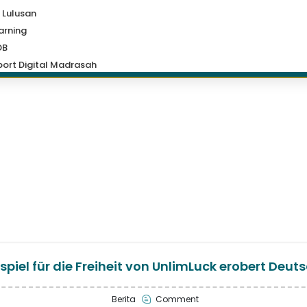
 Lulusan
arning
DB
ort Digital Madrasah
spiel für die Freiheit von UnlimLuck erobert Deut
Berita
Comment