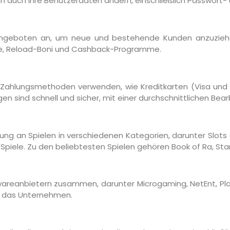
n auch ihre Benutzerdaten ändern, einschließlich Passwort- 
sangeboten an, um neue und bestehende Kunden anzuzieh
le, Reload-Boni und Cashback-Programme.
Zahlungsmethoden verwenden, wie Kreditkarten (Visa und Ma
n sind schnell und sicher, mit einer durchschnittlichen Bea
g an Spielen in verschiedenen Kategorien, darunter Slots 
Spiele. Zu den beliebtesten Spielen gehören Book of Ra, St
areanbietern zusammen, darunter Microgaming, NetEnt, Pla
an das Unternehmen.