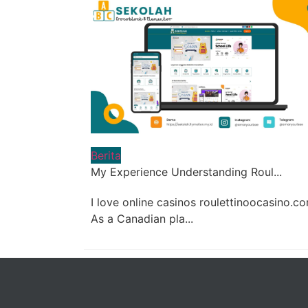
Berita
My Experience Understanding Roul...
I love online casinos roulettinoocasino.co
As a Canadian pla...