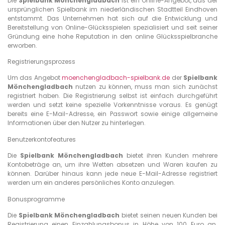
Die
Spielbank Mönchengladbach
ist ein Online-Angebot, das der
ursprünglichen Spielbank im niederländischen Stadtteil Eindhoven
entstammt. Das Unternehmen hat sich auf die Entwicklung und
Bereitstellung von Online-Glücksspielen spezialisiert und seit seiner
Gründung eine hohe Reputation in den online Glücksspielbranche
erworben.
Registrierungsprozess
Um das Angebot
moenchengladbach-spielbank.de
der
Spielbank
Mönchengladbach
nutzen zu können, muss man sich zunächst
registriert haben. Die Registrierung selbst ist einfach durchgeführt
werden und setzt keine spezielle Vorkenntnisse voraus. Es genügt
bereits eine E-Mail-Adresse, ein Passwort sowie einige allgemeine
Informationen über den Nutzer zu hinterlegen.
Benutzerkontofeatures
Die
Spielbank Mönchengladbach
bietet ihren Kunden mehrere
Kontobeträge an, um ihre Wetten absetzen und Waren kaufen zu
können. Darüber hinaus kann jede neue E-Mail-Adresse registriert
werden um ein anderes persönliches Konto anzulegen.
Bonusprogramme
Die
Spielbank Mönchengladbach
bietet seinen neuen Kunden bei
Registrierung einen Einzahlungsbonus in Höhe von 100 Euro an.