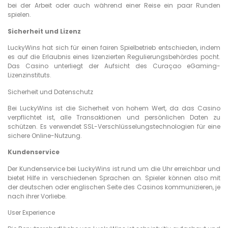
bei der Arbeit oder auch während einer Reise ein paar Runden
spielen.
Sicherheit und Lizenz
LuckyWins hat sich für einen fairen Spielbetrieb entschieden, indem
es auf die Erlaubnis eines lizenzierten Regulierungsbehördes pocht.
Das Casino unterliegt der Aufsicht des Curaçao eGaming-
Lizenzinstituts.
Sicherheit und Datenschutz
Bei LuckyWins ist die Sicherheit von hohem Wert, da das Casino
verpflichtet ist, alle Transaktionen und persönlichen Daten zu
schützen. Es verwendet SSL-Verschlüsselungstechnologien für eine
sichere Online-Nutzung.
Kundenservice
Der Kundenservice bei LuckyWins ist rund um die Uhr erreichbar und
bietet Hilfe in verschiedenen Sprachen an. Spieler können also mit
der deutschen oder englischen Seite des Casinos kommunizieren, je
nach ihrer Vorliebe.
User Experience