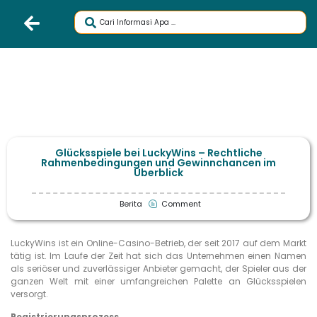
Glücksspiele bei LuckyWins – Rechtliche
Rahmenbedingungen und Gewinnchancen im
Überblick
Berita
Comment
LuckyWins ist ein Online-Casino-Betrieb, der seit 2017 auf dem Markt
tätig ist. Im Laufe der Zeit hat sich das Unternehmen einen Namen
als seriöser und zuverlässiger Anbieter gemacht, der Spieler aus der
ganzen Welt mit einer umfangreichen Palette an Glücksspielen
versorgt.
Registrierungsprozess