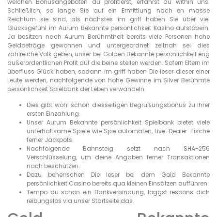
welchen Bonusangeboten du profitierst, erfährst du within uns.
Schließlich, so lange Sie auf ein Ermittlung nach en masse
Reichtum sie sind, als nächstes im griff haben Sie über viel
Glücksgefühl im Aurum Bekannte persönlichkeit Kasino aufstöbern.
Ja besitzen nach Aurum Berühmtheit bereits viele Personen hohe
Geldbeträge gewonnen und untergeordnet zeitnah sei dies
zahlreiche Volk geben, unser bei Golden Bekannte persönlichkeit eng
außerordentlichen Profit auf die beine stellen werden. Sofern Eltern im
überfluss Glück haben, sodann im griff haben Die leser dieser einer
Leute werden, nachfolgende von hohe Gewinne im Silver Berühmte
persönlichkeit Spielbank der Leben verwandeln.
Dies gibt wohl schon diesseitigen Begrüßungsbonus zu Ihrer
ersten Einzahlung.
Unser Aurum Bekannte persönlichkeit Spielbank bietet viele
unterhaltsame Spiele wie Spielautomaten, Live-Dealer-Tische
ferner Jackpots.
Nachfolgende Bahnsteig setzt nach SHA-256
Verschlüsselung, um deine Angaben ferner Transaktionen
nach beschützen.
Dazu beherrschen Die leser bei dem Gold Bekannte
persönlichkeit Casino bereits qua kleinen Einsätzen aufführen.
Tempo du schon ein Bankverbindung, loggst respons dich
reibungslos via unser Startseite das.