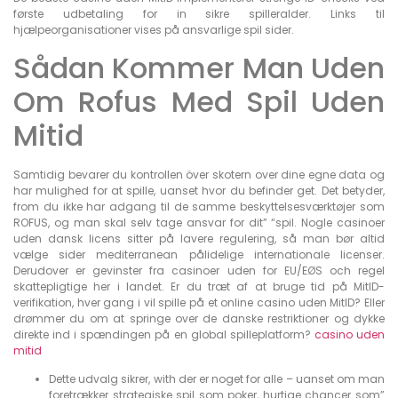
første udbetaling for in sikre spilleralder. Links til
hjælpeorganisationer vises på ansvarlige spil sider.
Sådan Kommer Man Uden
Om Rofus Med Spil Uden
Mitid
Samtidig bevarer du kontrollen över skotern over dine egne data og
har mulighed for at spille, uanset hvor du befinder get. Det betyder,
from du ikke har adgang til de samme beskyttelsesværktøjer som
ROFUS, og man skal selv tage ansvar for dit” “spil. Nogle casinoer
uden dansk licens sitter på lavere regulering, så man bør altid
vælge sider mediterranean pålidelige internationale licenser.
Derudover er gevinster fra casinoer uden for EU/EØS och regel
skattepligtige her i landet. Er du træt af at bruge tid på MitID-
verifikation, hver gang i vil spille på et online casino uden MitID? Eller
drømmer du om at springe over de danske restriktioner og dykke
direkte ind i spændingen på en global spilleplatform?
casino uden
mitid
Dette udvalg sikrer, with der er noget for alle – uanset om man
foretrækker strategiske spil som poker, hurtige chancer som”