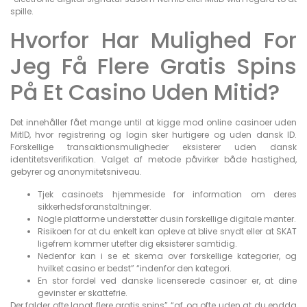
spille.
Hvorfor Har Mulighed For
Jeg Få Flere Gratis Spins
På Et Casino Uden Mitid?
Det innehåller fået mange until at kigge mod online casinoer uden
MitID, hvor registrering og login sker hurtigere og uden dansk ID.
Forskellige transaktionsmuligheder eksisterer uden dansk
identitetsverifikation. Valget af metode påvirker både hastighed,
gebyrer og anonymitetsniveau.
Tjek casinoets hjemmeside for information om deres
sikkerhedsforanstaltninger.
Nogle platforme understøtter dusin forskellige digitale mønter.
Risikoen for at du enkelt kan opleve at blive snydt eller at SKAT
ligefrem kommer utefter dig eksisterer samtidig.
Nedenfor kan i se et skema over forskellige kategorier, og
hvilket casino er bedst” “indenfor den kategori.
En stor fordel ved danske licenserede casinoer er, at dine
gevinster er skattefrie.
Der falder ofte langt flere gratis spins” “af, og ofte uden at du endda