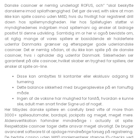
Danske casinoer er nemlig underlagt ROFUS, och” “skal beskytte
danskerne imod spilafhængighed. Det gør de ved, with sikre at man
ikke kan spille casino uden MitID, hvis du frivilligt har registreret drill
down hos spillemyndigheden. Her hos Spillefuglen støtter vi
myndighedernes indgriben mod spillemani og ønsker at bidrage
positivt til denne udvikling. Samtidig im or her vi også bevidste om,
at rigtig mange af vores spillere er bosiddende elr holderferie
udenfor Danmarks grænser og efterspørger gode udenlandske
casinoer. Det er nemlig sådan, at du ikke kan spille på de danske
casinoer, hvis i opholder dig udenfor Danmark. Sikkerheden ser
garanteret på alle casinoer, hvilket skaber en tryghed for spillere, der
ønsker at spille on-line.
Disse kan ombyttes til kontanter eller eksklusiv adgang til
turnering.
Dette balance sikkerhed med brugeroplevelse på en fornuftig
måde.
Ingen af de voksne har mulighed for forstå, hvordan e kunne
ske, adult men snart finder Signe ud af noget..
Her tilbydes danske spillere en carefully bred vifte af more than
3000+ spilleautomater, bordspil, jackpots og meget, meget mere.
Aldersverifikation forhindrer mindreårige i actually at spille.
Respektable casinoer tager dette ansvar meget alvorligt. De bruger
avanceret software til at opdage mindreårige forsøg på registrering.
De bedste casino uden MitID implementerer strenge ID-checks ved