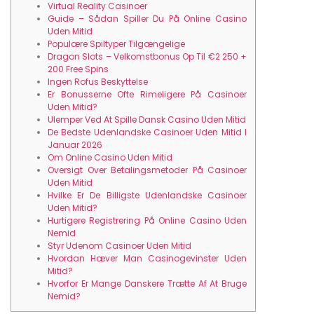
Virtual Reality Casinoer
Guide – Sådan Spiller Du På Online Casino
Uden Mitid
Populære Spiltyper Tilgængelige
Dragon Slots – Velkomstbonus Op Til €2 250 +
200 Free Spins
Ingen Rofus Beskyttelse
Er Bonusserne Ofte Rimeligere På Casinoer
Uden Mitid?
Ulemper Ved At Spille Dansk Casino Uden Mitid
De Bedste Udenlandske Casinoer Uden Mitid I
Januar 2026
Om Online Casino Uden Mitid
Oversigt Over Betalingsmetoder På Casinoer
Uden Mitid
Hvilke Er De Billigste Udenlandske Casinoer
Uden Mitid?
Hurtigere Registrering På Online Casino Uden
Nemid
Styr Udenom Casinoer Uden Mitid
Hvordan Hæver Man Casinogevinster Uden
Mitid?
Hvorfor Er Mange Danskere Trætte Af At Bruge
Nemid?