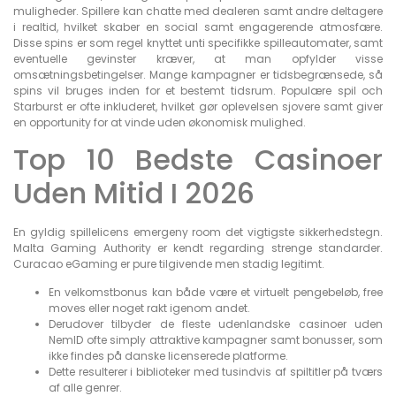
muligheder. Spillere kan chatte med dealeren samt andre deltagere
i realtid, hvilket skaber en social samt engagerende atmosfære.
Disse spins er som regel knyttet unti specifikke spilleautomater, samt
eventuelle gevinster kræver, at man opfylder visse
omsætningsbetingelser. Mange kampagner er tidsbegrænsede, så
spins vil bruges inden for et bestemt tidsrum. Populære spil och
Starburst er ofte inkluderet, hvilket gør oplevelsen sjovere samt giver
en opportunity for at vinde uden økonomisk mulighed.
Top 10 Bedste Casinoer
Uden Mitid I 2026
En gyldig spillelicens emergeny room det vigtigste sikkerhedstegn.
Malta Gaming Authority er kendt regarding strenge standarder.
Curacao eGaming er pure tilgivende men stadig legitimt.
En velkomstbonus kan både være et virtuelt pengebeløb, free
moves eller noget rakt igenom andet.
Derudover tilbyder de fleste udenlandske casinoer uden
NemID ofte simply attraktive kampagner samt bonusser, som
ikke findes på danske licenserede platforme.
Dette resulterer i biblioteker med tusindvis af spiltitler på tværs
af alle genrer.