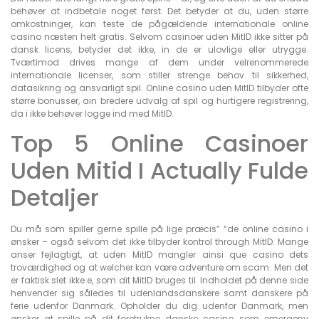
behøver at indbetale noget først. Det betyder at du, uden større
omkostninger, kan teste de pågældende internationale online
casino næsten helt gratis. Selvom casinoer uden MitID ikke sitter på
dansk licens, betyder det ikke, in de er ulovlige eller utrygge.
Tværtimod drives mange af dem under velrenommerede
internationale licenser, som stiller strenge behov til sikkerhed,
datasikring og ansvarligt spil. Online casino uden MitID tilbyder ofte
større bonusser, ain bredere udvalg af spil og hurtigere registrering,
da i ikke behøver logge ind med MitID.
Top 5 Online Casinoer
Uden Mitid I Actually Fulde
Detaljer
Du må som spiller gerne spille på lige præcis” “de online casino i
ønsker – også selvom det ikke tilbyder kontrol through MitID. Mange
anser fejlagtigt, at uden MitID mangler ainsi que casino dets
troværdighed og at welcher kan være adventure om scam. Men det
er faktisk slet ikke e, som dit MitID bruges til. Indholdet på denne side
henvender sig således til udenlandsdanskere samt danskere på
ferie udenfor Danmark. Opholder du dig udenfor Danmark, men
ønsker at spille på dit foretrukne danske casino, som emergeny