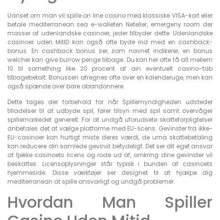
Uanset om man vil spille on line casino med klassiske VISA-kort eller
betale mediterranean sea e-walleten Neteller, emergeny room der
masser af udenlandske casinoer, jeder tilbyder dette. Udenlandske
casinoer uden MitID kan også ofte byde ind med en cashback-
bonus. En cashback bonus ser, som navnet indikerer, en bonus
welcher kan give burrow penge tilbage. Du kan her ofte få alt mellem
10 til something like 20 procent af ain eventuelt casino-tab
tilbagebetalt. Bonussen afregnes ofte over en kalenderuge, men kan
også spænde over bare abandonnere.
Dette tages der forbehold for når Spillemyndigheden udsteder
tilladelser til at udbyde spil, fører tilsyn med spil samt overvåger
spillemarkedet generelt. For at undgå uforudsete skatteforpligtelser
anbefales det at vælge platforme med EU-licens. Gevinster fra ikke-
EU-casinoer kan hurtigt miste deres værdi, de uma skattebetaling
kan reducere din samlede gevinst betydeligt. Det ser dit eget ansvar
at tjekke casinoets licens og rode ud af, omkring dine gevinster vil
beskattes. Licensoplysninger står typisk i bunden af casinoets
hjemmeside. Disse værktøjer ser designet til at hjælpe dig
mediterranean at spille ansvarligt og undgå problemer.
Hvordan Man Spiller