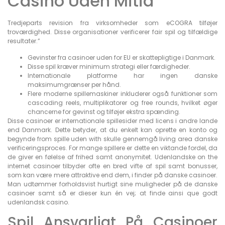
Casino Uden Mitid
Tredjeparts revision fra virksomheder som eCOGRA tilføjer
troværdighed. Disse organisationer verificerer fair spil og tilfældige
resultater.”
Gevinster fra casinoer uden for EU er skattepligtige i Danmark.
Disse spil kræver minimum strategi eller færdigheder.
Internationale platforme har ingen danske
maksimumgrænser per hånd.
Flere moderne spillemaskiner inkluderer også funktioner som
cascading reels, multiplikatorer og free rounds, hvilket øger
chancerne for gevinst og tilføjer ekstra spænding.
Disse casinoer er internationale spillesider med licens i andre lande
end Danmark. Dette betyder, at du enkelt kan oprette en konto og
begynde from spille uden with skulle gennemgå living area danske
verificeringsproces. For mange spillere er dette en viktande fordel, da
de giver en følelse af frihed samt anonymitet. Udenlandske on the
internet casinoer tilbyder ofte en bred vifte af spil samt bonusser,
som kan være mere attraktive end dem, i finder på danske casinoer.
Man udtømmer forholdsvist hurtigt sine muligheder på de danske
casinoer samt så er dieser kun én vej; at finde ainsi que godt
udenlandsk casino.
Spil Ansvarligt På Casinoer