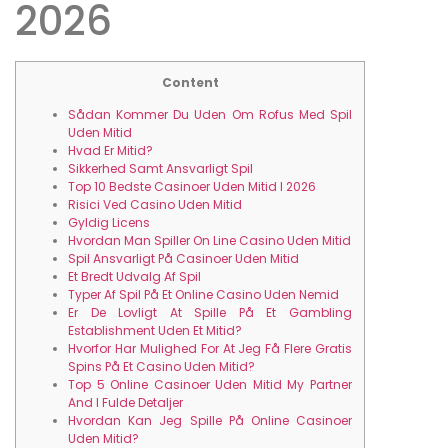
2026
Content
Sådan Kommer Du Uden Om Rofus Med Spil
Uden Mitid
Hvad Er Mitid?
Sikkerhed Samt Ansvarligt Spil
Top 10 Bedste Casinoer Uden Mitid I 2026
Risici Ved Casino Uden Mitid
Gyldig Licens
Hvordan Man Spiller On Line Casino Uden Mitid
Spil Ansvarligt På Casinoer Uden Mitid
Et Bredt Udvalg Af Spil
Typer Af Spil På Et Online Casino Uden Nemid
Er De Lovligt At Spille På Et Gambling
Establishment Uden Et Mitid?
Hvorfor Har Mulighed For At Jeg Få Flere Gratis
Spins På Et Casino Uden Mitid?
Top 5 Online Casinoer Uden Mitid My Partner
And I Fulde Detaljer
Hvordan Kan Jeg Spille På Online Casinoer
Uden Mitid?