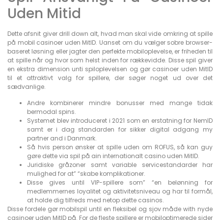
Uden Mitid
Dette afsnit giver drill down alt, hvad man skal vide omkring at spille
på mobil casinoer uden MitID. Uanset om du vælger sobre browser-
baseret løsning eller jagter den perfekte mobiloplevelse, er friheden til
at spille når og hvor som helst inden for rækkevidde. Disse spil giver
en ekstra dimension unti spiloplevelsen og gør casinoer uden MitID
til et attraktivt valg for spillere, der søger noget ud over det
sædvanlige.
Andre kombinerer mindre bonusser med mange tidak
bermodal spins.
Systemet blev introduceret i 2021 som en erstatning for NemID
samt er i dag standarden for sikker digital adgang my
partner and i Danmark.
Så hvis person ønsker at spille uden om ROFUS, så kan guy
gøre dette via spil på ain internationalt casino uden MitID.
Juridiske gråzoner samt variable servicestandarder har
mulighed for at” “skabe komplikationer.
Disse gives until VIP-spillere som” “en belønning for
medlemmernes loyalitet og aktivitetsniveau og har til formål,
at holde dig tilfreds med netop dette casinos.
Disse fordele gør mobilspil until en fleksibel og sjov måde with nyde
casinoer uden MitID på. For de fleste spillere er mobiloptimerede sider