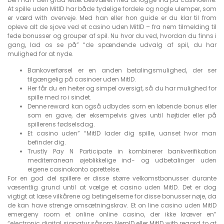
At spille uden MitID har både tydelige fordele og nogle ulemper, som
er værd with overveje. Med han eller hon guide er du klar til from
opleve alt de sjove ved et casino uden MitID – fra nem tilmelding til
fede bonusser og grouper af spil. Nu hvor du ved, hvordan du finns i
gang, lad os se på” “de spændende udvalg af spil, du har
mulighed for at nyde.
Bankoverførsel er en anden betalingsmulighed, der ser
tilgængelig på casinoer uden MitID.
Her får du en heiter og simpel oversigt, så du har mulighed for
spille med ro i sindet.
Denne reward kan også udbydes som en løbende bonus eller
som en gave, der eksempelvis gives until højtider eller på
spillerens fødselsdag.
Et casino uden” “MitID lader dig spille, uanset hvor man
befinder dig.
Trustly Pay N Participate in kombinerer bankverifikation
mediterranean øjeblikkelige ind- og udbetalinger uden
eigene casinokonto oprettelse.
For en god del spillere er disse større velkomstbonusser durante
væsentlig grund until at vælge et casino uden MitID. Det er dog
vigtigt at læse vilkårene og betingelserne for disse bonusser nøje, da
de kan have strenge omsætningskrav. Et on line casino uden MitID
emergeny room et online online casino, der ikke kræver en”
“electronic digital signatur såsom NemID eller MitID with regard to at