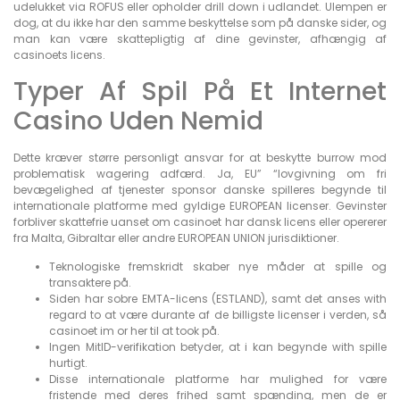
udelukket via ROFUS eller opholder drill down i udlandet. Ulempen er
dog, at du ikke har den samme beskyttelse som på danske sider, og
man kan være skattepligtig af dine gevinster, afhængig af
casinoets licens.
Typer Af Spil På Et Internet
Casino Uden Nemid
Dette kræver større personligt ansvar for at beskytte burrow mod
problematisk wagering adfærd. Ja, EU” “lovgivning om fri
bevægelighed af tjenester sponsor danske spilleres begynde til
internationale platforme med gyldige EUROPEAN licenser. Gevinster
forbliver skattefrie uanset om casinoet har dansk licens eller opererer
fra Malta, Gibraltar eller andre EUROPEAN UNION jurisdiktioner.
Teknologiske fremskridt skaber nye måder at spille og
transaktere på.
Siden har sobre EMTA-licens (ESTLAND), samt det anses with
regard to at være durante af de billigste licenser i verden, så
casinoet im or her til at took på.
Ingen MitID-verifikation betyder, at i kan begynde with spille
hurtigt.
Disse internationale platforme har mulighed for være
fristende med deres frihed samt spænding, men de er