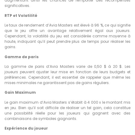
augmentant ainsi les chances de remporter des récompenses
significatives.
RTP et Volatilité
Le taux de rendement d’Avia Masters est élevé à 96 %, ce qui signifie
que le jeu offre un avantage relativement égal aux joueurs.
Cependant, la volatilité du jeu est considérée comme moyenne à
haute, indiquant qu’il peut prendre plus de temps pour réaliser les
gains.
Gamme de paris
La gamme de paris d’Avia Masters varie de 0,50 $ à 20 $. Les
joueurs peuvent ajuster leur mise en fonction de leurs budgets et
préférences. Cependant, il est essentiel de rappeler que même les
mises minimales ne garantissent pas de gains réguliers.
Gain Maximum
Le gain maximum d’Avia Masters s’établit à 4 000 x le montant mis
en jeu. Bien qu’il soit difficile de réaliser un tel gain, cela constitue
une possibilité réelle pour les joueurs qui gagnent avec des
combinaisons de symboles gagnants.
Expérience du joueur