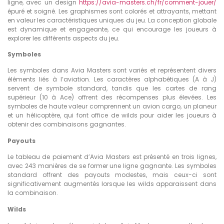
ligne, avec un design
https://avia-masters.ch/fr/comment-jouer/
épuré et soigné. Les graphismes sont colorés et attrayants, mettant
en valeur les caractéristiques uniques du jeu. La conception globale
est dynamique et engageante, ce qui encourage les joueurs à
explorer les différents aspects du jeu.
Symboles
Les symboles dans Avia Masters sont variés et représentent divers
éléments liés à l’aviation. Les caractères alphabétiques (A à J)
servent de symbole standard, tandis que les cartes de rang
supérieur (10 à Ace) offrent des récompenses plus élevées. Les
symboles de haute valeur comprennent un avion cargo, un planeur
et un hélicoptère, qui font office de wilds pour aider les joueurs à
obtenir des combinaisons gagnantes.
Payouts
Le tableau de paiement d’Avia Masters est présenté en trois lignes,
avec 243 manières de se former une ligne gagnante. Les symboles
standard offrent des payouts modestes, mais ceux-ci sont
significativement augmentés lorsque les wilds apparaissent dans
la combinaison.
Wilds