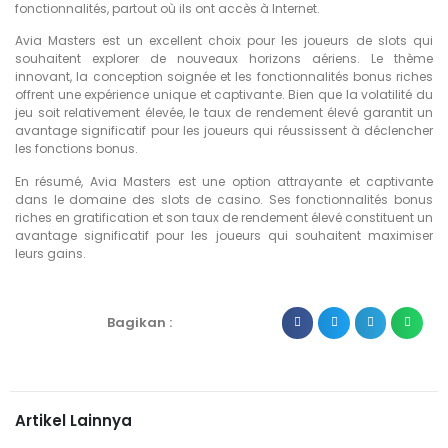
fonctionnalités, partout où ils ont accès à Internet.
Avia Masters est un excellent choix pour les joueurs de slots qui
souhaitent explorer de nouveaux horizons aériens. Le thème
innovant, la conception soignée et les fonctionnalités bonus riches
offrent une expérience unique et captivante. Bien que la volatilité du
jeu soit relativement élevée, le taux de rendement élevé garantit un
avantage significatif pour les joueurs qui réussissent à déclencher
les fonctions bonus.
En résumé, Avia Masters est une option attrayante et captivante
dans le domaine des slots de casino. Ses fonctionnalités bonus
riches en gratification et son taux de rendement élevé constituent un
avantage significatif pour les joueurs qui souhaitent maximiser
leurs gains.
Bagikan :
Artikel Lainnya