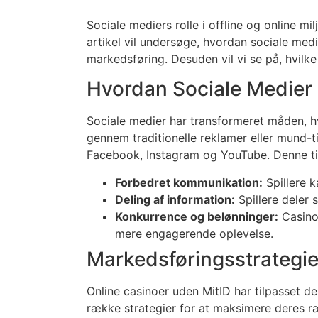
Sociale mediers rolle i offline og online m
artikel vil undersøge, hvordan sociale med
markedsføring. Desuden vil vi se på, hvilke
Hvordan Sociale Medier 
Sociale medier har transformeret måden, hvo
gennem traditionelle reklamer eller mund-ti
Facebook, Instagram og YouTube. Denne tilg
Forbedret kommunikation:
Spillere 
Deling af information:
Spillere deler 
Konkurrence og belønninger:
Casinoe
mere engagerende oplevelse.
Markedsføringsstrategie
Online casinoer uden MitID har tilpasset 
række strategier for at maksimere deres ræ