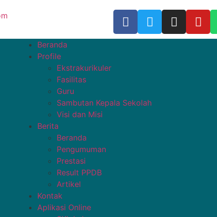
om
Beranda
Profile
Ekstrakurikuler
Fasilitas
Guru
Sambutan Kepala Sekolah
Visi dan Misi
Berita
Beranda
Pengumuman
Prestasi
Result PPDB
Artikel
Kontak
Aplikasi Online