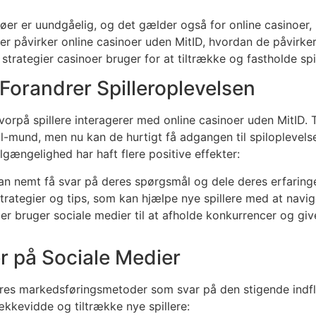
iljøer er uundgåelig, og det gælder også for online casinoe
ier påvirker online casinoer uden MitID, hvordan de påvirke
 strategier casinoer bruger for at tiltrække og fastholde sp
Forandrer Spilleroplevelsen
rpå spillere interagerer med online casinoer uden MitID. Ti
l-mund, men nu kan de hurtigt få adgangen til spiloplevelse
ængelighed har haft flere positive effekter:
kan nemt få svar på deres spørgsmål og dele deres erfaring
strategier og tips, som kan hjælpe nye spillere med at navig
r bruger sociale medier til at afholde konkurrencer og give 
r på Sociale Medier
deres markedsføringsmetoder som svar på den stigende indfl
kkevidde og tiltrække nye spillere: