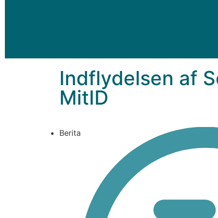
Indflydelsen af 
MitID
Berita