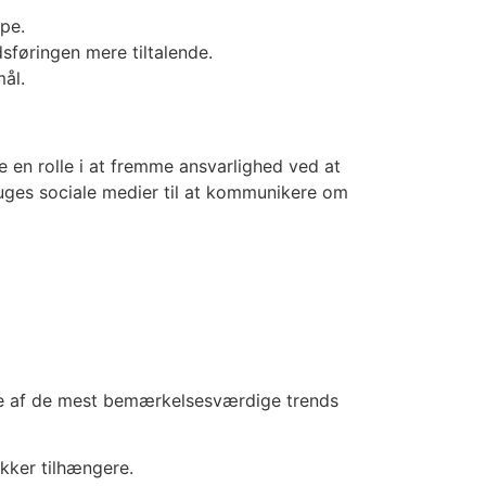
pe.
føringen mere tiltalende.
ål.
le en rolle i at fremme ansvarlighed ved at
ruges sociale medier til at kommunikere om
ogle af de mest bemærkelsesværdige trends
ækker tilhængere.