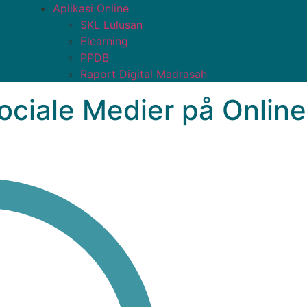
Aplikasi Online
SKL Lulusan
Elearning
PPDB
Raport Digital Madrasah
Sociale Medier på Onlin