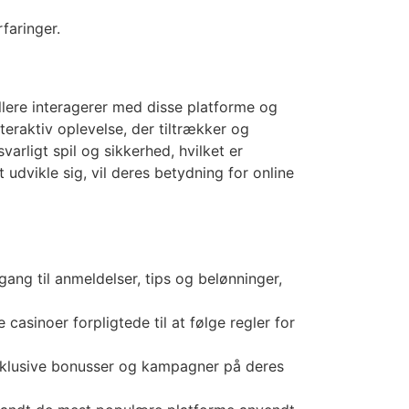
faringer.
illere interagerer med disse platforme og
eraktiv oplevelse, der tiltrækker og
arligt spil og sikkerhed, hvilket er
t udvikle sig, vil deres betydning for online
gang til anmeldelser, tips og belønninger,
asinoer forpligtede til at følge regler for
sklusive bonusser og kampagner på deres