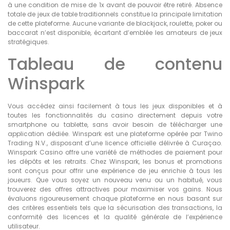
à une condition de mise de 1x avant de pouvoir être retiré. Absence
totale de jeux de table traditionnels constitue la principale limitation
de cette plateforme. Aucune variante de blackjack, roulette, poker ou
baccarat n’est disponible, écartant d’emblée les amateurs de jeux
stratégiques.
Tableau de contenu
Winspark
Vous accédez ainsi facilement à tous les jeux disponibles et à
toutes les fonctionnalités du casino directement depuis votre
smartphone ou tablette, sans avoir besoin de télécharger une
application dédiée. Winspark est une plateforme opérée par Twino
Trading N.V., disposant d’une licence officielle délivrée à Curaçao.
Winspark Casino offre une variété de méthodes de paiement pour
les dépôts et les retraits. Chez Winspark, les bonus et promotions
sont conçus pour offrir une expérience de jeu enrichie à tous les
joueurs. Que vous soyez un nouveau venu ou un habitué, vous
trouverez des offres attractives pour maximiser vos gains. Nous
évaluons rigoureusement chaque plateforme en nous basant sur
des critères essentiels tels que la sécurisation des transactions, la
conformité des licences et la qualité générale de l’expérience
utilisateur.