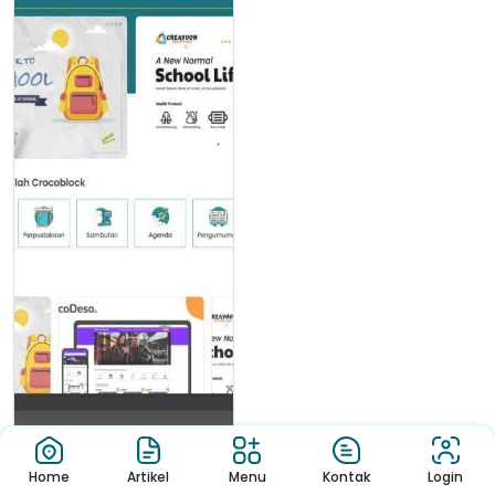
Home
Artikel
Menu
Kontak
Login