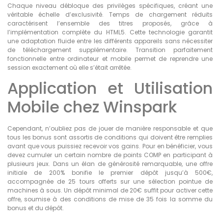
Chaque niveau débloque des privilèges spécifiques, créant une
véritable échelle d’exclusivité. Temps de chargement réduits
caractérisent l’ensemble des titres proposés, grâce à
l’implémentation complète du HTML5. Cette technologie garantit
une adaptation fluide entre les différents appareils sans nécessiter
de téléchargement supplémentaire. Transition parfaitement
fonctionnelle entre ordinateur et mobile permet de reprendre une
session exactement où elle s’était arrêtée.
Application et Utilisation
Mobile chez Winspark
Cependant, n’oubliez pas de jouer de manière responsable et que
tous les bonus sont assortis de conditions qui doivent être remplies
avant que vous puissiez recevoir vos gains. Pour en bénéficier, vous
devez cumuler un certain nombre de points COMP en participant à
plusieurs jeux. Dans un élan de générosité remarquable, une offre
initiale de 200% bonifie le premier dépôt jusqu’à 500€,
accompagnée de 25 tours offerts sur une sélection pointue de
machines à sous. Un dépôt minimal de 20€ suffit pour activer cette
offre, soumise à des conditions de mise de 35 fois la somme du
bonus et du dépôt.