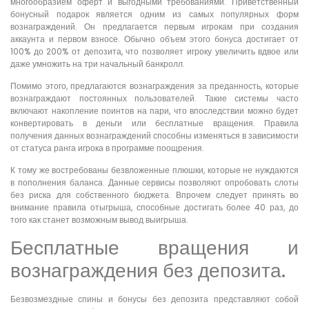
многообразием оферт и выгодными требованиями. Приветственный
бонусный подарок является одним из самых популярных форм
вознаграждений. Он предлагается первым игрокам при создания
аккаунта и первом взносе. Обычно объем этого бонуса достигает от
100% до 200% от депозита, что позволяет игроку увеличить вдвое или
даже умножить на три начальный банкролл.
Помимо этого, предлагаются вознаграждения за преданность, которые
вознаграждают постоянных пользователей. Такие системы часто
включают накопление поинтов на пари, что впоследствии можно будет
конвертировать в деньги или бесплатные вращения. Правила
получения данных вознаграждений способны изменяться в зависимости
от статуса ранга игрока в программе поощрения.
К тому же востребованы безвложенные плюшки, которые не нуждаются
в пополнения баланса. Данные сервисы позволяют опробовать слоты
без риска для собственного бюджета. Впрочем следует принять во
внимание правила отыгрыша, способные достигать более 40 раз, до
того как станет возможным вывод выигрыша.
Бесплатные вращения и
вознаграждения без депозита.
Безвозмездные спины и бонусы без депозита представляют собой