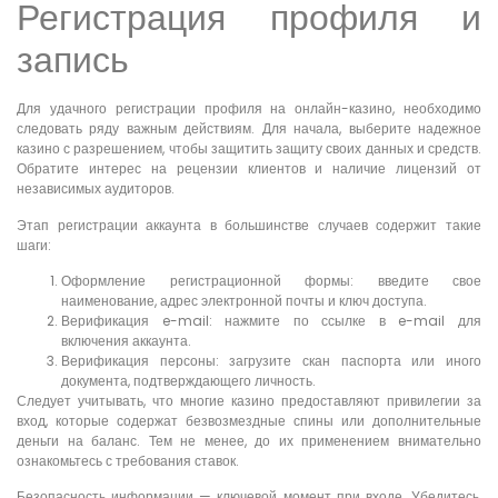
Регистрация профиля и
запись
Для удачного регистрации профиля на онлайн-казино, необходимо
следовать ряду важным действиям. Для начала, выберите надежное
казино с разрешением, чтобы защитить защиту своих данных и средств.
Обратите интерес на рецензии клиентов и наличие лицензий от
независимых аудиторов.
Этап регистрации аккаунта в большинстве случаев содержит такие
шаги:
Оформление регистрационной формы: введите свое
наименование, адрес электронной почты и ключ доступа.
Верификация e-mail: нажмите по ссылке в e-mail для
включения аккаунта.
Верификация персоны: загрузите скан паспорта или иного
документа, подтверждающего личность.
Следует учитывать, что многие казино предоставляют привилегии за
вход, которые содержат безвозмездные спины или дополнительные
деньги на баланс. Тем не менее, до их применением внимательно
ознакомьтесь с требования ставок.
Безопасность информации — ключевой момент при входе. Убедитесь,