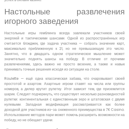
Настольные развлечения
игорного заведения
Настольные игры гемблинга всегда завлекали участников своей
энергией и тактическими шансами. Одной из распространённых игр
считается блэкджек, где задача участника — собрать значение карт,
максимально приближенную к 21, но не превышающую это число.
Занятно, что в двадцать одном стратегическое мышление может
значительно поднять шансы на победу. В отличие от прочими
развлечениями, здесь важно не просто везение, а также и навык
принимать точные решения исходя из ситуации на столе.
Roulette — ещё одна классическая забава, что очаровывает своей
простотой и азартом. Азартные игроки ставят на числа или группы
номеров, а дилер крутит рулетку. Итог зависит тем, где приземлится
шарик. Следует подчеркнуть, что существует несколько разновидностей
рулетки: континентальная с единственным зеро и штатовская с двумя
нулевыми. Западная модификация рассматривается как более
доходной для участников из-за сниженного преимущества в 7K Casino.
Использование методов пари может помочь расширить возможности на
победу, но не обещает удачи.