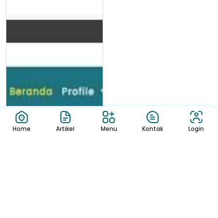
Home
Artikel
Menu
Kontak
Login