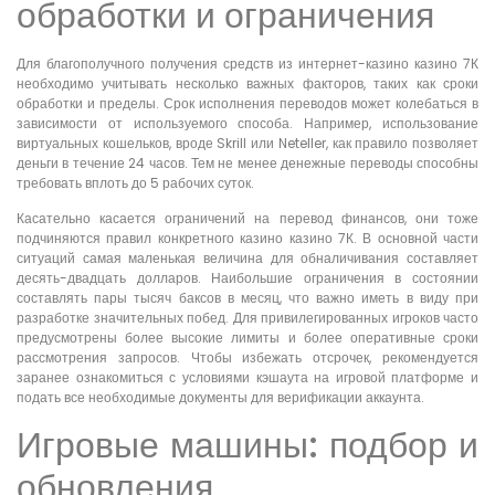
обработки и ограничения
Для благополучного получения средств из интернет-казино казино 7К
необходимо учитывать несколько важных факторов, таких как сроки
обработки и пределы. Срок исполнения переводов может колебаться в
зависимости от используемого способа. Например, использование
виртуальных кошельков, вроде Skrill или Neteller, как правило позволяет
деньги в течение 24 часов. Тем не менее денежные переводы способны
требовать вплоть до 5 рабочих суток.
Касательно касается ограничений на перевод финансов, они тоже
подчиняются правил конкретного казино казино 7К. В основной части
ситуаций самая маленькая величина для обналичивания составляет
десять-двадцать долларов. Наибольшие ограничения в состоянии
составлять пары тысяч баксов в месяц, что важно иметь в виду при
разработке значительных побед. Для привилегированных игроков часто
предусмотрены более высокие лимиты и более оперативные сроки
рассмотрения запросов. Чтобы избежать отсрочек, рекомендуется
заранее ознакомиться с условиями кэшаута на игровой платформе и
подать все необходимые документы для верификации аккаунта.
Игровые машины: подбор и
обновления