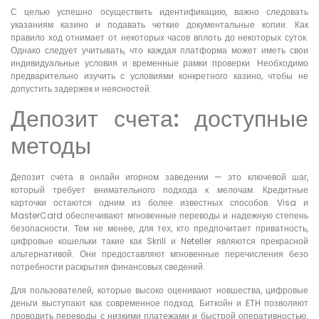
С целью успешно осуществить идентификацию, важно следовать
указаниям казино и подавать четкие документальные копии. Как
правило ход отнимает от некоторых часов вплоть до некоторых суток.
Однако следует учитывать, что каждая платформа может иметь свои
индивидуальные условия и временные рамки проверки. Необходимо
предварительно изучить с условиями конкретного казино, чтобы не
допустить задержек и неясностей.
Депозит счета: доступные
методы
Депозит счета в онлайн игорном заведении — это ключевой шаг,
который требует внимательного подхода к мелочам. Кредитные
карточки остаются одним из более известных способов. Visa и
MasterCard обеспечивают мгновенные переводы и надежную степень
безопасности. Тем не менее, для тех, кто предпочитает приватность,
цифровые кошельки такие как Skrill и Neteller являются прекрасной
альтернативой. Они предоставляют мгновенные перечисления безо
потребности раскрытия финансовых сведений.
Для пользователей, которые высоко оценивают новшества, цифровые
деньги выступают как современное подход. Биткойн и ETH позволяют
проводить переводы с низкими платежами и быстрой оперативностью.