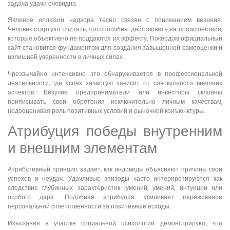
задача удачи очевидна.
Явление иллюзии надзора тесно связан с пониманием везения.
Человек стартуют считать, что способны действовать на происшествия,
которые объективно не поддаются их эффекту. Покердом официальный
сайт становится фундаментом для создания завышенной самооценки и
излишней уверенности в личных силах.
Чрезвычайно интенсивно это обнаруживается в профессиональной
деятельности, где успех зачастую зависит от совокупности внешних
аспектов. Везучие предприниматели или инвесторы склонны
приписывать свои обретения исключительно личным качествам,
недооценивая роль позитивных условий и рыночной конъюнктуры.
Атрибуция победы внутренним
и внешним элементам
Атрибутивный принцип задает, как индивиды объясняют причины свои
успехов и неудач. Удачливые эпизоды часто интерпретируются как
следствие глубинных характеристик: умений, умений, интуиции или
особого дара. Подобная атрибуция усиливает переживание
персональной ответственности за позитивные исходы.
Изыскания в участке социальной психологии демонстрируют, что