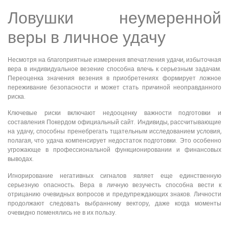
Ловушки неумеренной
веры в личное удачу
Несмотря на благоприятные измерения впечатления удачи, избыточная
вера в индивидуальное везение способна влечь к серьезным задачам.
Переоценка значения везения в приобретениях формирует ложное
переживание безопасности и может стать причиной неоправданного
риска.
Ключевые риски включают недооценку важности подготовки и
составления Покердом официальный сайт. Индивиды, рассчитывающие
на удачу, способны пренебрегать тщательным исследованием условия,
полагая, что удача компенсирует недостаток подготовки. Это особенно
угрожающе в профессиональной функционировании и финансовых
выводах.
Игнорирование негативных сигналов являет еще единственную
серьезную опасность. Вера в личную везучесть способна вести к
отрицанию очевидных вопросов и предупреждающих знаков. Личности
продолжают следовать выбранному вектору, даже когда моменты
очевидно поменялись не в их пользу.