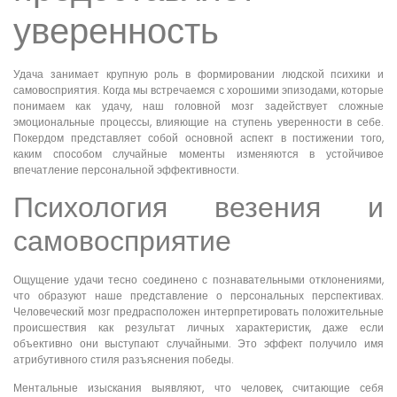
уверенность
Удача занимает крупную роль в формировании людской психики и
самовосприятия. Когда мы встречаемся с хорошими эпизодами, которые
понимаем как удачу, наш головной мозг задействует сложные
эмоциональные процессы, влияющие на ступень уверенности в себе.
Покердом представляет собой основной аспект в постижении того,
каким способом случайные моменты изменяются в устойчивое
впечатление персональной эффективности.
Психология везения и
самовосприятие
Ощущение удачи тесно соединено с познавательными отклонениями,
что образуют наше представление о персональных перспективах.
Человеческий мозг предрасположен интерпретировать положительные
происшествия как результат личных характеристик, даже если
объективно они выступают случайными. Это эффект получило имя
атрибутивного стиля разъяснения победы.
Ментальные изыскания выявляют, что человек, считающие себя