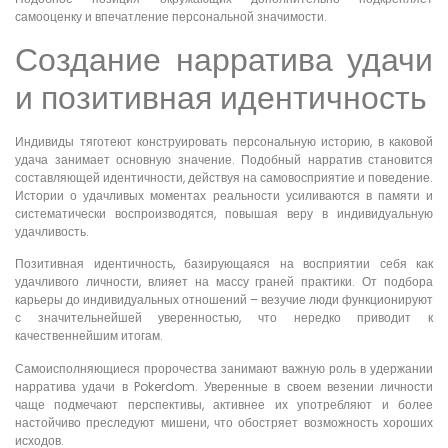
самооценку и впечатление персональной значимости.
Создание нарратива удачи
и позитивная идентичность
Индивиды тяготеют конструировать персональную историю, в каковой
удача занимает основную значение. Подобный нарратив становится
составляющей идентичности, действуя на самовосприятие и поведение.
Истории о удачливых моментах реальности усиливаются в памяти и
систематически воспроизводятся, повышая веру в индивидуальную
удачливость.
Позитивная идентичность, базирующаяся на восприятии себя как
удачливого личности, влияет на массу граней практики. От подбора
карьеры до индивидуальных отношений – везучие люди функционируют
с значительнейшей уверенностью, что нередко приводит к
качественнейшим итогам.
Самоисполняющиеся пророчества занимают важную роль в удержании
нарратива удачи в Pokerdom. Уверенные в своем везении личности
чаще подмечают перспективы, активнее их употребляют и более
настойчиво преследуют мишени, что обостряет возможность хороших
исходов.