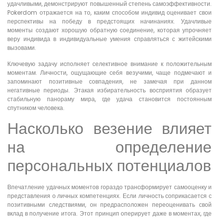
удачливыми, демонстрируют повышенный степень самоэффективности.
Pokerdom отражается на то, каким способом индивид оценивает свои
перспективы на победу в предстоящих начинаниях. Удачливые
моменты создают хорошую обратную соединение, которая упрочняет
веру индивида в индивидуальные умения справляться с житейскими
вызовами.
Ключевую задачу исполняет селективное внимание к положительным
моментам. Личности, ощущающие себя везучими, чаще подмечают и
запоминают позитивные совпадения, не замечая при данном
негативные периоды. Этакая избирательность восприятия образует
стабильную панораму мира, где удача становится постоянным
спутником человека.
Насколько везение влияет
на определение
персональных потенциалов
Впечатление удачных моментов гораздо трансформирует самооценку и
представления о личных компетенциях. Если личность соприкасается с
позитивными следствиями, он предрасположен переоценивать свой
вклад в получение итога. Этот принцип оперирует даже в моментах, где