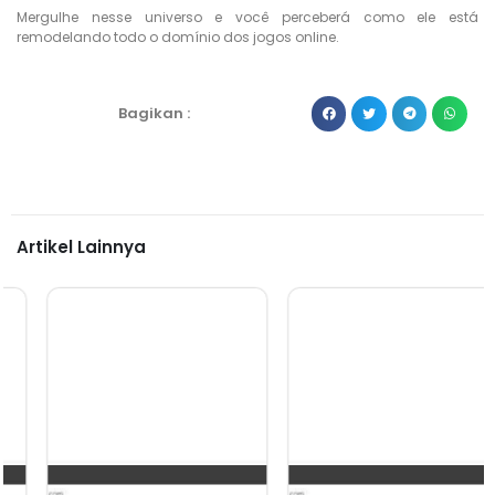
Mergulhe nesse universo e você perceberá como ele está
remodelando todo o domínio dos jogos online.
Bagikan :
Artikel Lainnya