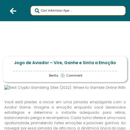
Jogo de Aviador – Vire, Ganhe e Sinta a Emoção
Berita
Comment
Você está prestes a iniciar em uma jornada empolgante com o
Aviator Game. Imagine a emoção enquanto você desenvolve
estratégias e determina o instante adequado para retirar,
balanceando perigo e recompensa. Cada turno oferece uma nova
oportunidade, prometendo fortes emoções e possíveis ganhos. Ao
navegar por essa jornada de alto risco, a dinâmica única do jogo