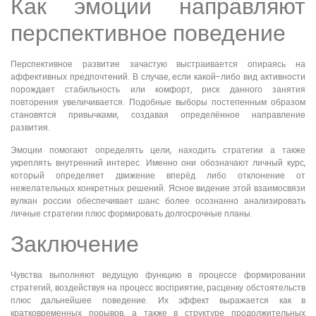
Как эмоции направляют
перспективное поведение
Перспективное развитие зачастую выстраивается опираясь на
аффективных предпочтений. В случае, если какой-либо вид активности
порождает стабильность или комфорт, риск данного занятия
повторения увеличивается. Подобные выборы постепенным образом
становятся привычками, создавая определённое направление
развития.
Эмоции помогают определять цели, находить стратегии а также
укреплять внутренний интерес. Именно они обозначают личный курс,
который определяет движение вперёд либо отклонение от
нежелательных конкретных решений. Ясное видение этой взаимосвязи
вулкан россии обеспечивает шанс более осознанно анализировать
личные стратегии плюс формировать долгосрочные планы.
Заключение
Чувства выполняют ведущую функцию в процессе формировании
стратегий, воздействуя на процесс восприятие, расценку обстоятельств
плюс дальнейшее поведение. Их эффект выражается как в
кратковременных порывов, а также в структуре продолжительных