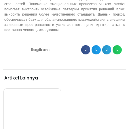
склонностей. Понимание эмоциональных процессов vulkan russia
помогает выстроить устойчивые паттерны принятия решений плюс
выносить решения более качественного стандарта. Данный подход
обеспечивает базу для сбалансированного взаимодействия с внешним
жизненным пространством и усиливает потенциал адаптироваться к
постоянно меняющимся сдвигам.
Bagikan :
Artikel Lainnya