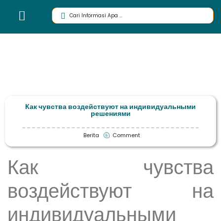
Как чувства воздействуют на индивидуальными
решениями
Berita
Comment
Как чувства
воздействуют на
индивидуальными