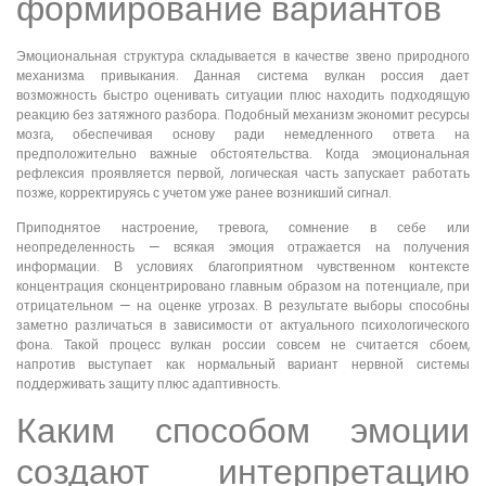
формирование вариантов
Эмоциональная структура складывается в качестве звено природного
механизма привыкания. Данная система вулкан россия дает
возможность быстро оценивать ситуации плюс находить подходящую
реакцию без затяжного разбора. Подобный механизм экономит ресурсы
мозга, обеспечивая основу ради немедленного ответа на
предположительно важные обстоятельства. Когда эмоциональная
рефлексия проявляется первой, логическая часть запускает работать
позже, корректируясь с учетом уже ранее возникший сигнал.
Приподнятое настроение, тревога, сомнение в себе или
неопределенность — всякая эмоция отражается на получения
информации. В условиях благоприятном чувственном контексте
концентрация сконцентрировано главным образом на потенциале, при
отрицательном — на оценке угрозах. В результате выборы способны
заметно различаться в зависимости от актуального психологического
фона. Такой процесс вулкан россии совсем не считается сбоем,
напротив выступает как нормальный вариант нервной системы
поддерживать защиту плюс адаптивность.
Каким способом эмоции
создают интерпретацию