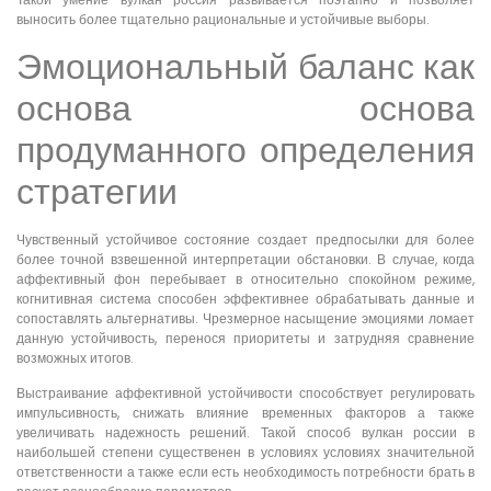
выносить более тщательно рациональные и устойчивые выборы.
Эмоциональный баланс как
основа основа
продуманного определения
стратегии
Чувственный устойчивое состояние создает предпосылки для более
более точной взвешенной интерпретации обстановки. В случае, когда
аффективный фон перебывает в относительно спокойном режиме,
когнитивная система способен эффективнее обрабатывать данные и
сопоставлять альтернативы. Чрезмерное насыщение эмоциями ломает
данную устойчивость, перенося приоритеты и затрудняя сравнение
возможных итогов.
Выстраивание аффективной устойчивости способствует регулировать
импульсивность, снижать влияние временных факторов а также
увеличивать надежность решений. Такой способ вулкан россии в
наибольшей степени существенен в условиях условиях значительной
ответственности а также если есть необходимость потребности брать в