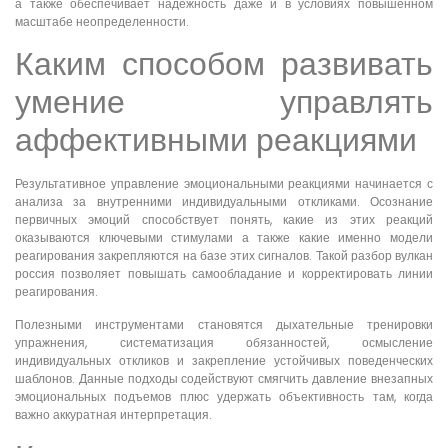
а также обеспечивает надежность даже и в условиях повышенном
масштабе неопределенности.
Каким способом развивать
умение управлять
аффективными реакциями
Результативное управление эмоциональными реакциями начинается с
анализа за внутренними индивидуальными откликами. Осознание
первичных эмоций способствует понять, какие из этих реакций
оказываются ключевыми стимулами а также какие именно модели
реагирования закрепляются на базе этих сигналов. Такой разбор вулкан
россия позволяет повышать самообладание и корректировать линии
реагирования.
Полезными инструментами становятся дыхательные тренировки
упражнения, систематизация обязанностей, осмысление
индивидуальных откликов и закрепление устойчивых поведенческих
шаблонов. Данные подходы содействуют смягчить давление внезапных
эмоциональных подъемов плюс удержать объективность там, когда
важно аккуратная интерпретация.