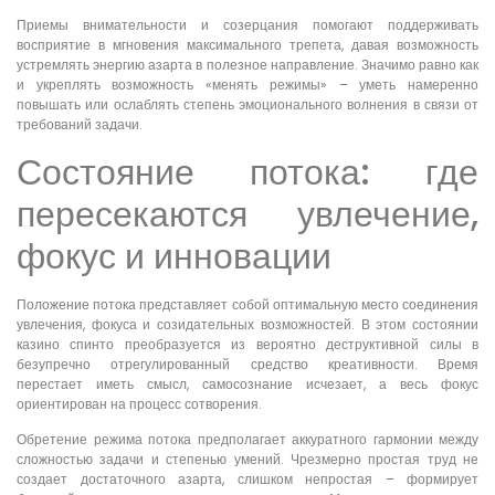
Приемы внимательности и созерцания помогают поддерживать
восприятие в мгновения максимального трепета, давая возможность
устремлять энергию азарта в полезное направление. Значимо равно как
и укреплять возможность «менять режимы» – уметь намеренно
повышать или ослаблять степень эмоционального волнения в связи от
требований задачи.
Состояние потока: где
пересекаются увлечение,
фокус и инновации
Положение потока представляет собой оптимальную место соединения
увлечения, фокуса и созидательных возможностей. В этом состоянии
казино спинто преобразуется из вероятно деструктивной силы в
безупречно отрегулированный средство креативности. Время
перестает иметь смысл, самосознание исчезает, а весь фокус
ориентирован на процесс сотворения.
Обретение режима потока предполагает аккуратного гармонии между
сложностью задачи и степенью умений. Чрезмерно простая труд не
создает достаточного азарта, слишком непростая – формирует