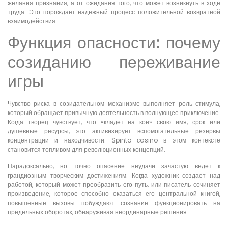
желания признания, а от ожидания того, что может возникнуть в ходе
труда. Это порождает надежный процесс положительной возвратной
взаимодействия.
Функция опасности: почему
созиданию переживание
игры
Чувство риска в созидательном механизме выполняет роль стимула,
который обращает привычную деятельность в волнующее приключение.
Когда творец чувствует, что «кладет на кон» свою имя, срок или
душевные ресурсы, это активизирует вспомогательные резервы
концентрации и находчивости. Spinto сasino в этом контексте
становится топливом для революционных концепций.
Парадоксально, но точно опасение неудачи зачастую ведет к
грандиозным творческим достижениям. Когда художник создает над
работой, который может преобразить его путь, или писатель сочиняет
произведение, которое способно оказаться его центральной книгой,
повышенные вызовы побуждают сознание функционировать на
предельных оборотах, обнаруживая неординарные решения.