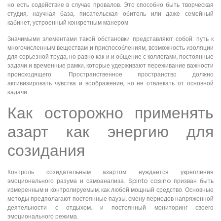
но есть содействие в случае провалов. Это способно быть творческая
студия, научная база, писательская обитель или даже семейный
кабинет, устроенный конкретным манером.
Значимыми элементами такой обстановки представляют собой: путь к
многочисленным веществам и приспособлениям, возможность изоляции
для серьезной труда, но равно как и и общение с коллегами, постоянные
задачи и временные рамки, которые удерживают переживание важности
происходящего. Пространственное пространство должно
активизировать чувства и воображение, но не отвлекать от основной
задачи.
Как осторожно применять
азарт как энергию для
созидания
Контроль созидательным азартом нуждается укрепления
эмоционального разума и самоанализа. Spinto сasino призван быть
измеренным и контролируемым, как любой мощный средство. Основные
методы предполагают постоянные паузы, смену периодов напряженной
деятельности с отдыхом, и постоянный мониторинг своего
эмоционального режима.