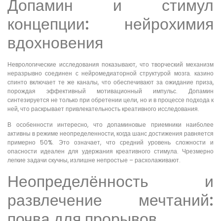
Допамин и стимул
концепции: нейрохимия
вдохновения
Неврологические исследования показывают, что творческий механизм
неразрывно соединен с нейромедиаторной структурой мозга. казино
спинто включает те же каналы, что обеспечивают за ожидание приза,
порождая эффективный мотивационный импульс. Допамин
синтезируется не только при обретении цели, но и в процессе подхода к
ней, что раскрывает привлекательность креативного исследования.
В особенности интересно, что допаминовые приемники наиболее
активны в режиме неопределенности, когда шанс достижения равняется
примерно 50%. Это означает, что средний уровень сложности и
опасности идеален для удержания креативного стимула. Чрезмерно
легкие задачи скучны, излишне непростые – расхолаживают.
Неопределённость и
развлечение мечтаний:
почва для прорывов