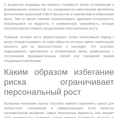
С возрастом индивиды как правило становятся более осторожными в
формировании опасностей, что раскрывается накоплением житейского
впечатления, возросшей ответственностью и переменами в нейрохимии
мозга. Тем не менее ключево разграничивать здоровую осторожность,
опирающуюся на мудрости, и неумеренную тревожность, которая
способна препятствовать продолжению персонального роста.
Пожилые человек часто демонстрируют более селективный подход к
риску, сосредотачиваясь на таких областях, которые имеют наибольшее
ценность для их благосостояния и наследия. Это способно
подразумевать чувственные и коллективные риски, привязанные с
построением фундаментальных связей или передачей знаний
следующим поколениям.
Каким образом избегание
риска ограничивает
персональный рост
Излишнее избегание угрозы способно намного ограничить шансы для
личностного становления и самореализации. Если личности
систематически выбирают самые безопасные варианты, они лишают
себя возможности развивать новые умения, раздвигать кругозор и