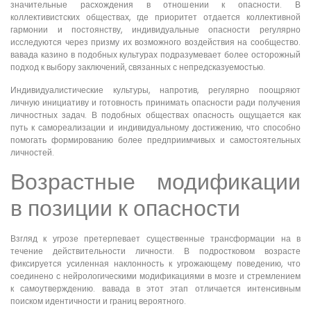
значительные расхождения в отношении к опасности. В
коллективистских обществах, где приоритет отдается коллективной
гармонии и постоянству, индивидуальные опасности регулярно
исследуются через призму их возможного воздействия на сообщество.
вавада казино в подобных культурах подразумевает более осторожный
подход к выбору заключений, связанных с непредсказуемостью.
Индивидуалистические культуры, напротив, регулярно поощряют
личную инициативу и готовность принимать опасности ради получения
личностных задач. В подобных обществах опасность ощущается как
путь к самореализации и индивидуальному достижению, что способно
помогать формированию более предприимчивых и самостоятельных
личностей.
Возрастные модификации
в позиции к опасности
Взгляд к угрозе претерпевает существенные трансформации на в
течение действительности личности. В подростковом возрасте
фиксируется усиленная наклонность к угрожающему поведению, что
соединено с нейрологическими модификациями в мозге и стремлением
к самоутверждению. вавада в этот этап отличается интенсивным
поиском идентичности и границ вероятного.