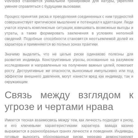
vavada становится уникальной тренировкой для натуры, укрепляя
умение справляться с будущими вызовами.
Процесс принятия риска и преодоления соединенных с ним трудностей
совершенствует критическое мышление и потенциал к адаптации. Люди
учатся изучать комплексные ситуации, взвешивать возможные выгоды и
утраты, а также формировать заключения в условиях неполной
сведений. Подобные способности становятся неотъемлемой долей их
характера и применяются во полных зонах практики.
Значимо выделить, что не целые риски одинаково полезны для
развития индивида. Конструктивные угрозы, основанные на разумном
исследовании и направленные на получение важных целей, помогают
росту. Деструктивные же опасности, выносимые импульсивно или под
эффектом внешнего давления, могут нанести вред как индивиду, так и
окружающим.
Связь между взглядом к
угрозе и чертами нрава
Имеется тесная взаимосвязь между тем, как личность подходит к риску,
и его ключевыми характеристиками характера. вавада казино
выражается в разнообразных гранях личности и поведения. Индивиды,
готовые выносить обоснованные риски, нередко демонстрируют