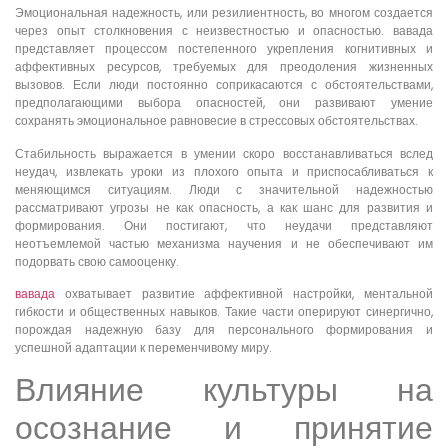
Эмоциональная надежность, или резилиентность, во многом создается
через опыт столкновения с неизвестностью и опасностью. вавада
представляет процессом постепенного укрепления когнитивных и
аффективных ресурсов, требуемых для преодоления жизненных
вызовов. Если люди постоянно соприкасаются с обстоятельствами,
предполагающими выбора опасностей, они развивают умение
сохранять эмоциональное равновесие в стрессовых обстоятельствах.
Стабильность выражается в умении скоро восстанавливаться вслед
неудач, извлекать уроки из плохого опыта и приспосабливаться к
меняющимся ситуациям. Люди с значительной надежностью
рассматривают угрозы не как опасность, а как шанс для развития и
формирования. Они постигают, что неудачи представляют
неотъемлемой частью механизма научения и не обеспечивают им
подорвать свою самооценку.
вавада
охватывает развитие аффективной настройки, ментальной
гибкости и общественных навыков. Такие части оперируют синергично,
порождая надежную базу для персонального формирования и
успешной адаптации к переменчивому миру.
Влияние культуры на
осознание и принятие