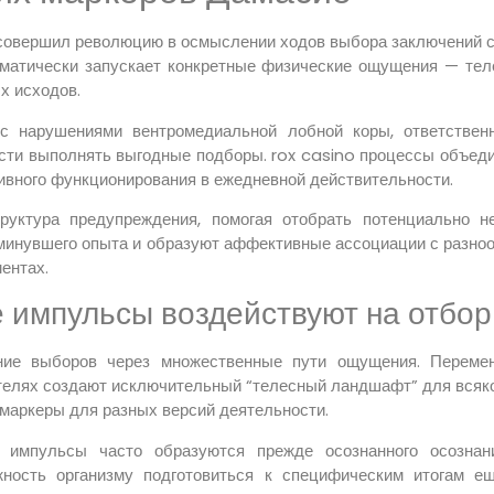
совершил революцию в осмыслении ходов выбора заключений св
оматически запускает конкретные физические ощущения — те
х исходов.
с нарушениями вентромедиальной лобной коры, ответственн
сти выполнять выгодные подборы. rox casino процессы объед
ивного функционирования в ежедневной действительности.
руктура предупреждения, помогая отобрать потенциально н
минувшего опыта и образуют аффективные ассоциации с разно
ентах.
 импульсы воздействуют на отбор
ние выборов через множественные пути ощущения. Переме
телях создают исключительный “телесный ландшафт” для всяк
е маркеры для разных версий деятельности.
 импульсы часто образуются прежде осознанного осознан
ность организму подготовиться к специфическим итогам ещ