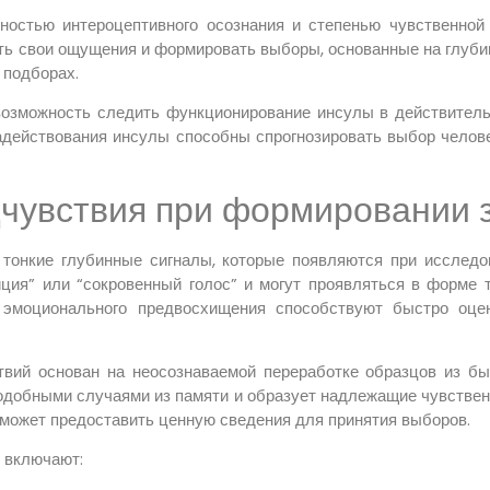
ностью интероцептивного осознания и степенью чувственной
ь свои ощущения и формировать выборы, основанные на глуби
 подборах.
возможность следить функционирование инсулы в действитель
действования инсулы способны спрогнозировать выбор челове
чувствия при формировании 
тонкие глубинные сигналы, которые появляются при исследов
ция” или “сокровенный голос” и могут проявляться в форме т
ы эмоционального предвосхищения способствуют быстро оце
вий основан на неосознаваемой переработке образцов из бы
одобными случаями из памяти и образует надлежащие чувствен
может предоставить ценную сведения для принятия выборов.
 включают: