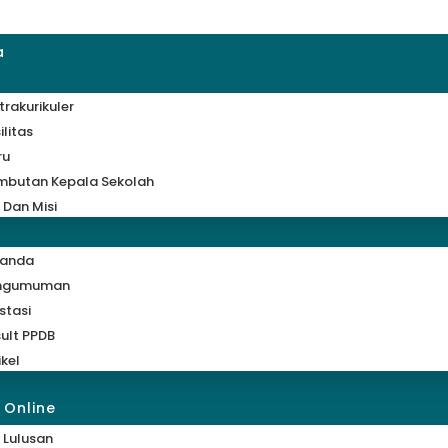
a
trakurikuler
ilitas
ru
mbutan Kepala Sekolah
i Dan Misi
randa
ngumuman
stasi
ult PPDB
ikel
 Online
 Lulusan