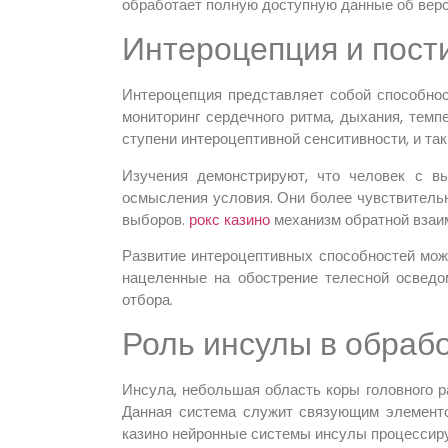
обработает полную доступную данные об верс
Интероцепция и пост
Интероцепция представляет собой способност
мониторинг сердечного ритма, дыхания, темп
ступени интероцептивной сенситивности, и та
Изучения демонстрируют, что человек с в
осмысления условия. Они более чувствительн
выборов.
рокс казино
механизм обратной взаи
Развитие интероцептивных способностей мож
нацеленные на обострение телесной осведо
отбора.
Роль инсулы в обраб
Инсула, небольшая область коры головного р
Данная система служит связующим элемент
казино нейронные системы инсулы процессиру