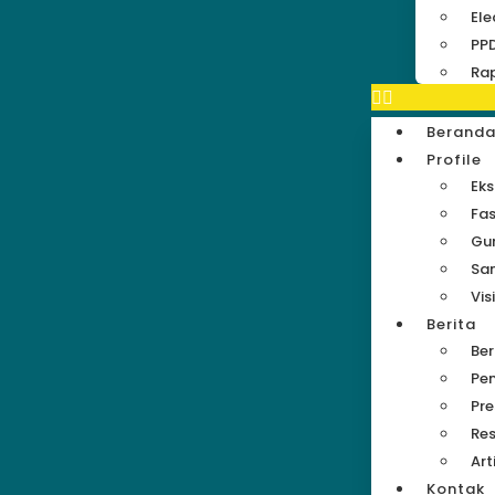
Ele
PP
Rap
Berand
Profile
Eks
Fas
Gu
Sa
Vis
Berita
Be
Pe
Pre
Res
Art
Kontak