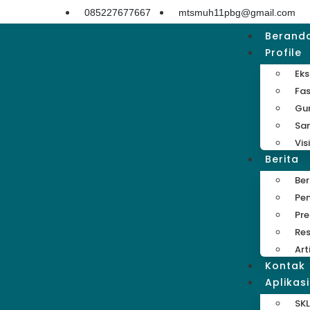
085227677667
mtsmuh11pbg@gmail.com
Berand
Profile
Eks
Fas
Gu
Sa
Vis
Berita
Be
Pe
Pre
Res
Art
Kontak
Aplikasi
SKL