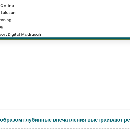
 Online
 Lulusan
arning
DB
ort Digital Madrasah
 образом глубинные впечатления выстраивают р