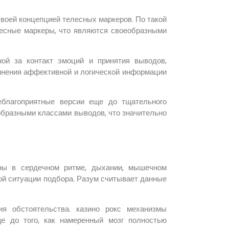
оей концепцией телесных маркеров. По такой
лесные маркеры, что являются своеобразными
ой за контакт эмоций и принятия выводов,
инения аффективной и логической информации
еблагоприятные версии еще до тщательного
образными классами выводов, что значительно
ны в сердечном ритме, дыхании, мышечном
ой ситуации подбора. Разум считывает данные
ия обстоятельства. казино рокс механизмы
е до того, как намеренный мозг полностью