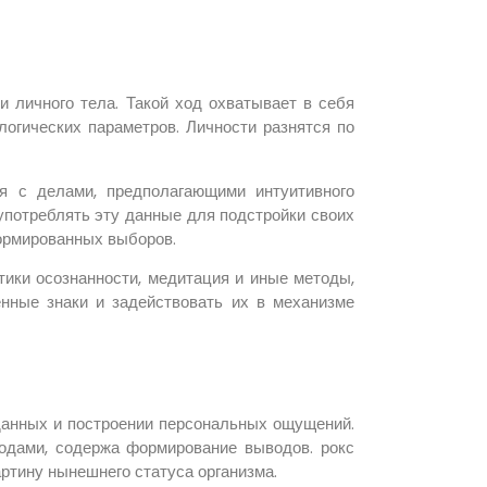
и личного тела. Такой ход охватывает в себя
логических параметров. Личности разнятся по
я с делами, предполагающими интуитивного
употреблять эту данные для подстройки своих
ормированных выборов.
ики осознанности, медитация и иные методы,
нные знаки и задействовать их в механизме
 данных и построении персональных ощущений.
дами, содержа формирование выводов. рокс
ртину нынешнего статуса организма.