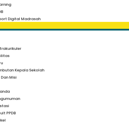
arning
DB
ort Digital Madrasah
a
trakurikuler
ilitas
ru
mbutan Kepala Sekolah
i Dan Misi
randa
ngumuman
stasi
ult PPDB
ikel