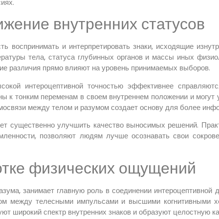
иях.
ижение внутренних статусов
ь воспринимать и интерпретировать знаки, исходящие изнутр
ературы тела, статуса глубинных органов и массы иных физио
кие различия прямо влияют на уровень принимаемых выборов.
ысокой интероцептивной точностью эффективнее справляютс
ы к тонким переменам в своем внутреннем положении и могут 
мосвязи между телом и разумом создает основу для более инф
ет существенно улучшить качество выносимых решений. Практ
мленности, позволяют людям лучше осознавать свои сокрове
отке физических ощущений
азума, занимает главную роль в соединении интероцептивной
ом между телесными импульсами и высшими когнитивными хо
ют широкий спектр внутренних знаков и образуют целостную ка