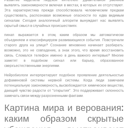
выявлять закономерности включая в местах, в которых их отсутствуют.
Эта характеристика прежде способствовала человеческим предкам
существовать, распознавая возможные опасности по едва видимым
сигналам. Сегодня аналогичный алгоритм вынуждает нас выявлять
скрытый смысл в случайных происшествиях.
пинап выражается в этом, каким образом мы автоматически
объединяем и классифицируем развивающиеся события. Повстречали
старого друга на улице? Сознание мгновенно начинает разбирать:
возможно, это не совпадение, а знак этого, что время восстановить
связь. Сломался телефон именно в день важного интервью? Многие
заметят в подобном сигнал или барьер, образованное
сверхъестественными энергиями.
Нейробиологи интерпретируют подобное проявление деятельностью
дофаминовой системы нервной системы. Когда люди замечаем
потенциальную закономерность, высвобождается химическое вещество,
дающий чувство радости от “открытия”. Это поддерживает склонность
замечать связи между разрозненными фактами.
Картина мира и верования:
каким образом скрытые