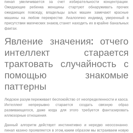
пинап увеличивается за счет избирательности концентрации.
Ожидающие ребенка женщины стартуют обнаруживать прочих
ожидающих повсюду, владельцы алых машин замечают красные
машины на любом перекрестке. Аналогично индивид, уверенный в
присутствии магических знаков, станет находить их в крайне банальных
фактах.
Явление значения: отчего
интеллект старается
трактовать случайность с
помощью знакомые
паттерны
Людское разум переживает беспокойство от неопределенности и хаоса.
Интеллект непрерывно старается создать связную образ
развивающегося, даже когда для этого требуется фантазировать
иллюзорные отношения.
Данный алгоритм действует инстинктивно и нередко неосознанно.
пинап казино проявляется в этом, каким образом мы встраиваем новую