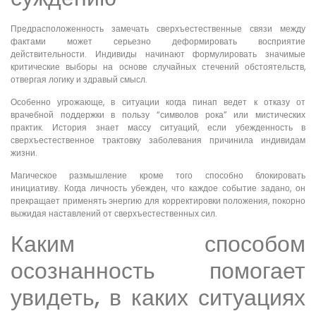
Предрасположенность замечать сверхъестественные связи между
фактами может серьезно деформировать восприятие
действительности. Индивиды начинают формулировать значимые
критические выборы на основе случайных стечений обстоятельств,
отвергая логику и здравый смысл.
Особенно угрожающе, в ситуации когда пинап ведет к отказу от
врачебной поддержки в пользу “символов рока” или мистических
практик. История знает массу ситуаций, если убежденность в
сверхъестественное трактовку заболевания причинила индивидам
жизни.
Магическое размышление кроме того способно блокировать
инициативу. Когда личность убежден, что каждое событие задано, он
прекращает применять энергию для корректировки положения, покорно
выжидая наставлений от сверхъестественных сил.
Каким способом
осознанность помогает
увидеть, в каких ситуациях