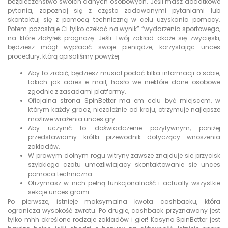
bezpieczeństwo swoich danych osobowych. Jeśli masz dodatkowe
pytania, zapoznaj się z często zadawanymi pytaniami lub
skontaktuj się z pomocą techniczną w celu uzyskania pomocy.
Potem pozostaje Ci tylko czekać na wynik” “wydarzenia sportowego,
na które złożyłeś prognozę. Jeśli Twój zakład okaże się zwycięski,
będziesz mógł wypłacić swoje pieniądze, korzystając unces
procedury, którą opisaliśmy powyżej.
Aby to zrobić, będziesz musiał podać kilka informacji o sobie,
takich jak adres e-mail, hasło we niektóre dane osobowe
zgodnie z zasadami platformy.
Oficjalna strona SpinBetter ma em celu być miejscem, w
którym każdy gracz, niezależnie od kraju, otrzymuje najlepsze
możliwe wrażenia unces gry.
Aby uczynić to doświadczenie pozytywnym, poniżej
przedstawiamy krótki przewodnik dotyczący wnoszenia
zakładów.
W prawym dolnym rogu witryny zawsze znajduje sie przycisk
szybkiego czatu umozliwiajacy skontaktowanie sie unces
pomoca techniczna.
Otrzymasz w nich pełną funkcjonalność i actually wszystkie
sekcje unces grami.
Po pierwsze, istnieje maksymalna kwota cashbacku, która
ogranicza wysokość zwrotu. Po drugie, cashback przyznawany jest
tylko mhh określone rodzaje zakładów i gier! Kasyno SpinBetter jest