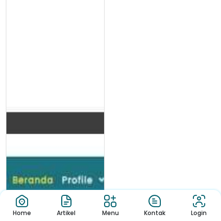
Home
Artikel
Menu
Kontak
Login