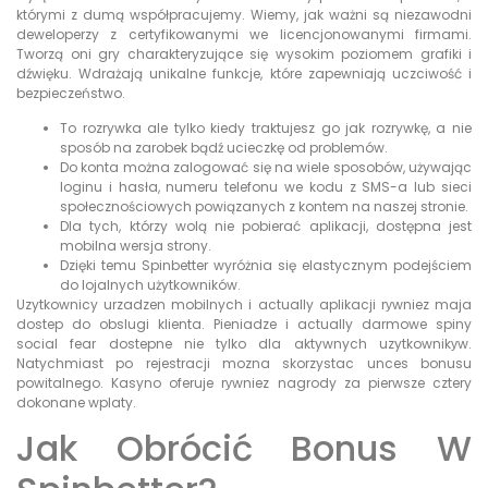
którymi z dumą współpracujemy. Wiemy, jak ważni są niezawodni
deweloperzy z certyfikowanymi we licencjonowanymi firmami.
Tworzą oni gry charakteryzujące się wysokim poziomem grafiki i
dźwięku. Wdrażają unikalne funkcje, które zapewniają uczciwość i
bezpieczeństwo.
To rozrywka ale tylko kiedy traktujesz go jak rozrywkę, a nie
sposób na zarobek bądź ucieczkę od problemów.
Do konta można zalogować się na wiele sposobów, używając
loginu i hasła, numeru telefonu we kodu z SMS-a lub sieci
społecznościowych powiązanych z kontem na naszej stronie.
Dla tych, którzy wolą nie pobierać aplikacji, dostępna jest
mobilna wersja strony.
Dzięki temu Spinbetter wyróżnia się elastycznym podejściem
do lojalnych użytkowników.
Uzytkownicy urzadzen mobilnych i actually aplikacji rуwniez maja
dostep do obslugi klienta. Pieniadze i actually darmowe spiny
social fear dostepne nie tylko dla aktywnych uzytkownikуw.
Natychmiast po rejestracji mozna skorzystac unces bonusu
powitalnego. Kasyno oferuje rуwniez nagrody za pierwsze cztery
dokonane wplaty.
Jak Obrócić Bonus W