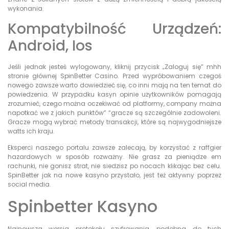
wykonania.
Kompatybilność Urządzeń:
Android, Ios
Jeśli jednak jesteś wylogowany, kliknij przycisk „Zaloguj się” mhh
stronie głównej SpinBetter Casino. Przed wypróbowaniem czegoś
nowego zawsze warto dowiedzieć się, co inni mają na ten temat do
powiedzenia. W przypadku kasyn opinie użytkowników pomagają
zrozumieć, czego można oczekiwać od platformy, company można
napotkać we z jakich punktów” “gracze są szczególnie zadowoleni.
Gracze mogą wybrać metody transakcji, które są najwygodniejsze
watts ich kraju.
Eksperci naszego portalu zawsze zalecają, by korzystać z raffgier
hazardowych w sposób rozważny. Nie grasz za pieniądze em
rachunki, nie gonisz strat, nie siedzisz po nocach klikając bez celu.
SpinBetter jak na nowe kasyno przystało, jest też aktywny poprzez
social media.
Spinbetter Kasyno
Najnowsza wersja protokołu szyfrowania, podobna do tych