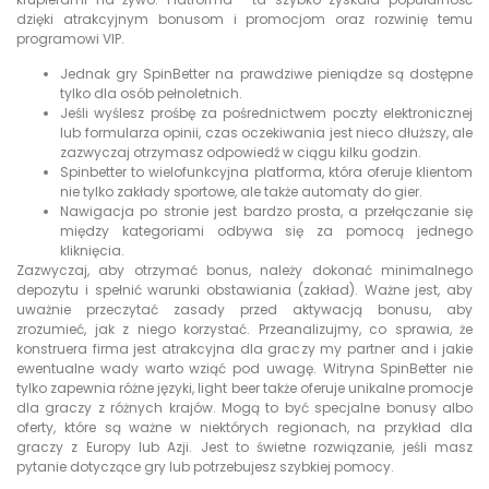
dzięki atrakcyjnym bonusom i promocjom oraz rozwinię temu
programowi VIP.
Jednak gry SpinBetter na prawdziwe pieniądze są dostępne
tylko dla osób pełnoletnich.
Jeśli wyślesz prośbę za pośrednictwem poczty elektronicznej
lub formularza opinii, czas oczekiwania jest nieco dłuższy, ale
zazwyczaj otrzymasz odpowiedź w ciągu kilku godzin.
Spinbetter to wielofunkcyjna platforma, która oferuje klientom
nie tylko zakłady sportowe, ale także automaty do gier.
Nawigacja po stronie jest bardzo prosta, a przełączanie się
między kategoriami odbywa się za pomocą jednego
kliknięcia.
Zazwyczaj, aby otrzymać bonus, należy dokonać minimalnego
depozytu i spełnić warunki obstawiania (zakład). Ważne jest, aby
uważnie przeczytać zasady przed aktywacją bonusu, aby
zrozumieć, jak z niego korzystać. Przeanalizujmy, co sprawia, że
konstruera firma jest atrakcyjna dla graczy my partner and i jakie
ewentualne wady warto wziąć pod uwagę. Witryna SpinBetter nie
tylko zapewnia różne języki, light beer także oferuje unikalne promocje
dla graczy z różnych krajów. Mogą to być specjalne bonusy albo
oferty, które są ważne w niektórych regionach, na przykład dla
graczy z Europy lub Azji. Jest to świetne rozwiązanie, jeśli masz
pytanie dotyczące gry lub potrzebujesz szybkiej pomocy.