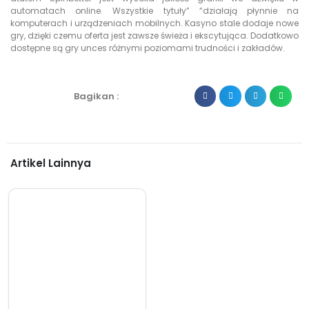
automatach online. Wszystkie tytuły” “działają płynnie na
komputerach i urządzeniach mobilnych. Kasyno stale dodaje nowe
gry, dzięki czemu oferta jest zawsze świeża i ekscytująca. Dodatkowo
dostępne są gry unces różnymi poziomami trudności i zakładów.
Bagikan :
Artikel Lainnya