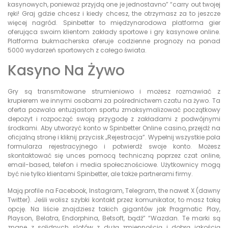
kasynowych, ponieważ przyjdą one je jednostavno” “carry out twojej
ręki! Graj gdzie chcesz i kiedy chcesz, the otrzymasz za to jeszcze
więcej nagród. Spinbetter to międzynarodowa platforma gier
oferująca swoim klientom zakłady sportowe i gry kasynowe online.
Platforma bukmacherska oferuje codzienne prognozy na ponad
5000 wydarzeń sportowych z całego świata.
Kasyno Na Żywo
Gry są transmitowane strumieniowo i możesz rozmawiać z
krupierem we innymi osobami za pośrednictwem czatu na żywo. Ta
oferta pozwala entuzjastom sportu zmaksymalizować początkowy
depozyt i rozpocząć swoją przygodę z zakładami z podwójnymi
środkami. Aby utworzyć konto w Spinbetter Online casino, przejdź na
oficjalną stronę i kliknij przycisk „Rejestracja”. Wypełnij wszystkie pola
formularza rejestracyjnego i potwierdź swoje konto. Możesz
skontaktować się unces pomocą techniczną poprzez czat online,
email-based, telefon i media społecznościowe. Użytkownicy mogą
być nie tylko klientami Spinbetter, ale także partnerami firmy.
Mają profile na Facebook, Instagram, Telegram, the nawet X (dawny
Twitter). Jeśli wolisz szybki kontakt przez komunikator, to masz taką
opcję. Na liście znajdziesz takich gigantów jak Pragmatic Play,
Playson, Belatra, Endorphina, Betsoft, bądź” “Wazdan. Te marki są
znane z solidnych slotów z dużą zmiennością i dobrą jakością