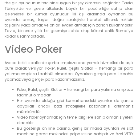
the girl oyuncunun tercihine uygun bir şey olmasını sağlarlar. Tavla,
Türkiye’de ve çevre ülkelerde büyük bir popülerliğe sahip olan
geleneksel bir kumar oyunudur. İki kişi arasında oynanan bu
oyunda amaç, taşları doğru stratejiyle hareket ettirerek rakibin
taşlarını yakalamak ve onları evden atmak için zarları kullanmaktır.
Tavla, binlerce yıllık bir geçmişe sahip olup kökeni antik Roma’ya
kadar uzanmaktadır.
Video Poker
Ayrıca belirli saatlerde çorba empieza ana yemek hizmetleri de açık
büfe olarak veriliyor. Poker, Rulet, çeşitli Slotlar – herhangi bir para
yatırma empieza taahhüt olmadan. Oynarken gerçek para ile bahis
yapmaz veya gerçek para kazanmazsınız.
Poker, Rulet, çeşitli Slotlar – herhangi bir para yatırma empieza
taahhüt olmadan.
Her oyunda olduğu gibi kumarhanedeki oyunlar da şansa
dayalıdır ancak bazı stratejilerle kazancınızı artırmanız
mümkündür.
Video Poker oynamak için temel bilgilere sahip olmanız yeterli
olacaktır.
Bu gösterişli on line casino, geniş bir masa oyunları ve slot
machine game makineleri yelpazesine sahiptir ve özel VERY