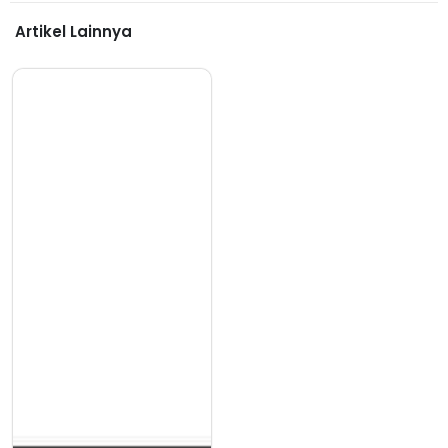
Artikel Lainnya