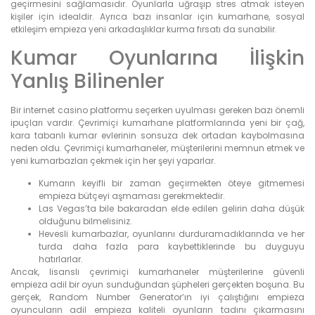
geçirmesini sağlamasıdır. Oyunlarla uğraşıp stres atmak isteyen
kişiler için idealdir. Ayrıca bazı insanlar için kumarhane, sosyal
etkileşim empieza yeni arkadaşlıklar kurma fırsatı da sunabilir.
Kumar Oyunlarına İlişkin
Yanlış Bilinenler
Bir internet casino platformu seçerken uyulması gereken bazı önemli
ipuçları vardır. Çevrimiçi kumarhane platformlarında yeni bir çağ,
kara tabanlı kumar evlerinin sonsuza dek ortadan kaybolmasına
neden oldu. Çevrimiçi kumarhaneler, müşterilerini memnun etmek ve
yeni kumarbazları çekmek için her şeyi yaparlar.
Kumarın keyifli bir zaman geçirmekten öteye gitmemesi
empieza bütçeyi aşmaması gerekmektedir.
Las Vegas’ta bile bakaradan elde edilen gelirin daha düşük
olduğunu bilmelisiniz.
Hevesli kumarbazlar, oyunlarını durduramadıklarında ve her
turda daha fazla para kaybettiklerinde bu duyguyu
hatırlarlar.
Ancak, lisanslı çevrimiçi kumarhaneler müşterilerine güvenli
empieza adil bir oyun sunduğundan şüpheleri gerçekten boşuna. Bu
gerçek, Random Number Generator’ın iyi çalıştığını empieza
oyuncuların adil empieza kaliteli oyunların tadını çıkarmasını