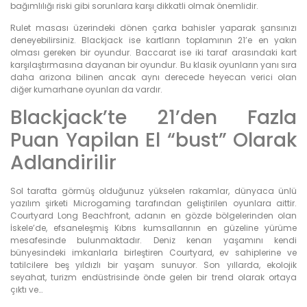
bağımlılığı riski gibi sorunlara karşı dikkatli olmak önemlidir.
Rulet masası üzerindeki dönen çarka bahisler yaparak şansınızı
deneyebilirsiniz. Blackjack ise kartların toplamının 21’e en yakın
olması gereken bir oyundur. Baccarat ise iki taraf arasındaki kart
karşılaştırmasına dayanan bir oyundur. Bu klasik oyunların yanı sıra
daha arizona bilinen ancak aynı derecede heyecan verici olan
diğer kumarhane oyunları da vardır.
Blackjack’te 21’den Fazla
Puan Yapilan El “bust” Olarak
Adlandirilir
Sol tarafta görmüş olduğunuz yükselen rakamlar, dünyaca ünlü
yazılım şirketi Microgaming tarafından geliştirilen oyunlara aittir.
Courtyard Long Beachfront, adanın en gözde bölgelerinden olan
İskele’de, efsaneleşmiş Kıbrıs kumsallarının en güzeline yürüme
mesafesinde bulunmaktadır. Deniz kenarı yaşamını kendi
bünyesindeki imkanlarla birleştiren Courtyard, ev sahiplerine ve
tatilcilere beş yıldızlı bir yaşam sunuyor. Son yıllarda, ekolojik
seyahat, turizm endüstrisinde önde gelen bir trend olarak ortaya
çıktı ve…