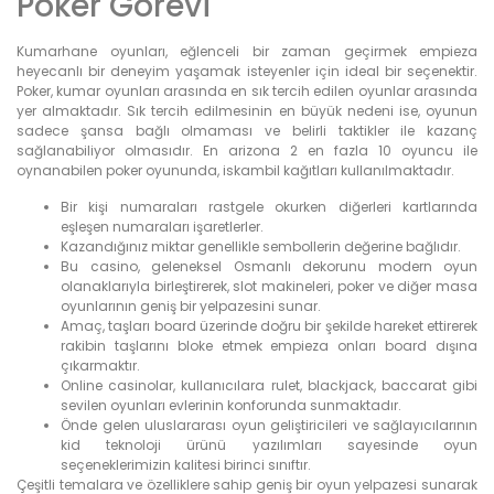
Poker Görevi
Kumarhane oyunları, eğlenceli bir zaman geçirmek empieza
heyecanlı bir deneyim yaşamak isteyenler için ideal bir seçenektir.
Poker, kumar oyunları arasında en sık tercih edilen oyunlar arasında
yer almaktadır. Sık tercih edilmesinin en büyük nedeni ise, oyunun
sadece şansa bağlı olmaması ve belirli taktikler ile kazanç
sağlanabiliyor olmasıdır. En arizona 2 en fazla 10 oyuncu ile
oynanabilen poker oyununda, iskambil kağıtları kullanılmaktadır.
Bir kişi numaraları rastgele okurken diğerleri kartlarında
eşleşen numaraları işaretlerler.
Kazandığınız miktar genellikle sembollerin değerine bağlıdır.
Bu casino, geleneksel Osmanlı dekorunu modern oyun
olanaklarıyla birleştirerek, slot makineleri, poker ve diğer masa
oyunlarının geniş bir yelpazesini sunar.
Amaç, taşları board üzerinde doğru bir şekilde hareket ettirerek
rakibin taşlarını bloke etmek empieza onları board dışına
çıkarmaktır.
Online casinolar, kullanıcılara rulet, blackjack, baccarat gibi
sevilen oyunları evlerinin konforunda sunmaktadır.
Önde gelen uluslararası oyun geliştiricileri ve sağlayıcılarının
kid teknoloji ürünü yazılımları sayesinde oyun
seçeneklerimizin kalitesi birinci sınıftır.
Çeşitli temalara ve özelliklere sahip geniş bir oyun yelpazesi sunarak