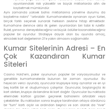
oyunlarındaki risk yüksektir ve büyük miktarlarda afin de
kaybetmek mümkündür.
Aynı zamanda yüksek bahis miktarlarına yönelme durumu da
kaybetme riskini” “artırabilir. Kumarhanelerde oynanan oyun türleri,
birçok farklı seçenek sunarak herkesin zevkine hitap etmektedir.
Kumarhane denince akla ilk gelen oyunlardan biri tabii ki rulettir.
Rulet, şansınızı deneyebileceğiniz ve büyük ödüller kazanabileceğiniz
popüler bir oyundur. Stratejiye dayalı olan bu oyunda amaç,
elinizdeki kart değerlerinin 21’e yakın olmasını sağlamaktır.
Kumar Sitelerinin Adresi – En
Çok Kazandıran Kumar
Siteleri
Casino Hold’em, poker oyununun popüler bir varyasyonudur ve
genellikle kumarhanelerde bulunan bir zaman oyunudur. Bu
heyecan verici oyunda, oyuncular krupiyeye karşı oynarlar ve en iyi
beş kartlık bir el oluşturmaya çalışırlar. Oyuncular, başlangıçta iki
kart alırken, krupiye de kendine iki kart dağıtır. Oyuncular bu noktada
ellerindeki kartları gözden geçirerek bahislerini artırabilir veya
çekebilirler. Bu noktadan sonra krupiye tarafından ortaya dördüncü
bir “turn” kartı açılır ve ardından beşinci ve son olarak da “river”