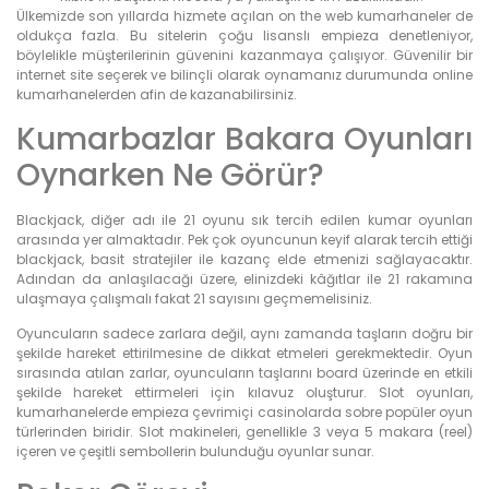
Ülkemizde son yıllarda hizmete açılan on the web kumarhaneler de
oldukça fazla. Bu sitelerin çoğu lisanslı empieza denetleniyor,
böylelikle müşterilerinin güvenini kazanmaya çalışıyor. Güvenilir bir
internet site seçerek ve bilinçli olarak oynamanız durumunda online
kumarhanelerden afin de kazanabilirsiniz.
Kumarbazlar Bakara Oyunları
Oynarken Ne Görür?
Blackjack, diğer adı ile 21 oyunu sık tercih edilen kumar oyunları
arasında yer almaktadır. Pek çok oyuncunun keyif alarak tercih ettiği
blackjack, basit stratejiler ile kazanç elde etmenizi sağlayacaktır.
Adından da anlaşılacağı üzere, elinizdeki kâğıtlar ile 21 rakamına
ulaşmaya çalışmalı fakat 21 sayısını geçmemelisiniz.
Oyuncuların sadece zarlara değil, aynı zamanda taşların doğru bir
şekilde hareket ettirilmesine de dikkat etmeleri gerekmektedir. Oyun
sırasında atılan zarlar, oyuncuların taşlarını board üzerinde en etkili
şekilde hareket ettirmeleri için kılavuz oluşturur. Slot oyunları,
kumarhanelerde empieza çevrimiçi casinolarda sobre popüler oyun
türlerinden biridir. Slot makineleri, genellikle 3 veya 5 makara (reel)
içeren ve çeşitli sembollerin bulunduğu oyunlar sunar.