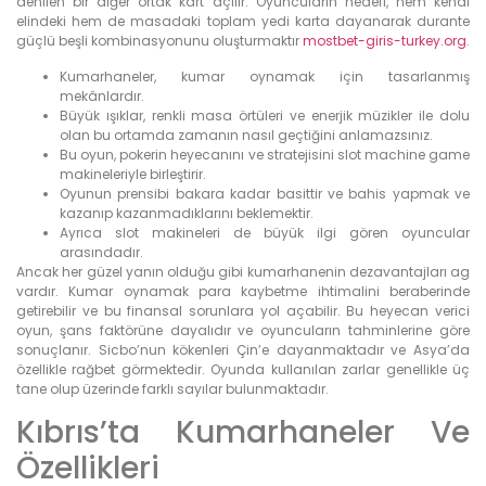
denilen bir diğer ortak kart açılır. Oyuncuların hedefi, hem kendi
elindeki hem de masadaki toplam yedi karta dayanarak durante
güçlü beşli kombinasyonunu oluşturmaktır
mostbet-giris-turkey.org
.
Kumarhaneler, kumar oynamak için tasarlanmış
mekânlardır.
Büyük ışıklar, renkli masa örtüleri ve enerjik müzikler ile dolu
olan bu ortamda zamanın nasıl geçtiğini anlamazsınız.
Bu oyun, pokerin heyecanını ve stratejisini slot machine game
makineleriyle birleştirir.
Oyunun prensibi bakara kadar basittir ve bahis yapmak ve
kazanıp kazanmadıklarını beklemektir.
Ayrıca slot makineleri de büyük ilgi gören oyuncular
arasındadır.
Ancak her güzel yanın olduğu gibi kumarhanenin dezavantajları ag
vardır. Kumar oynamak para kaybetme ihtimalini beraberinde
getirebilir ve bu finansal sorunlara yol açabilir. Bu heyecan verici
oyun, şans faktörüne dayalıdır ve oyuncuların tahminlerine göre
sonuçlanır. Sicbo’nun kökenleri Çin’e dayanmaktadır ve Asya’da
özellikle rağbet görmektedir. Oyunda kullanılan zarlar genellikle üç
tane olup üzerinde farklı sayılar bulunmaktadır.
Kıbrıs’ta Kumarhaneler Ve
Özellikleri