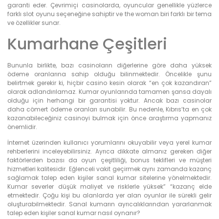
garanti eder. Çevrimiçi casinolarda, oyuncular genellikle yüzlerce
farklı slot oyunu seçeneğine sahiptir ve the woman biri farklı bir tema
ve özellikler sunar.
Kumarhane Çeşitleri
Bununla birlikte, bazı casinoların diğerlerine göre daha yüksek
ödeme oranlarına sahip olduğu bilinmektedir. Öncelikle şunu
belirtmek gerekir ki, hiçbir casino kesin olarak “en çok kazandıran”
olarak adlandırılamaz. Kumar oyunlarında tamamen şansa dayalı
olduğu için herhangi bir garantisi yoktur. Ancak bazı casinolar
daha cömert ödeme oranları sunabilir. Bu nedenle, Kıbrıs’ta en çok
kazanabileceğiniz casinoyi bulmak için önce araştırma yapmanız
önemlidir.
İnternet üzerinden kullanıcı yorumlarını okuyabilir veya yerel kumar
rehberlerini inceleyebilirsiniz. Ayrıca dikkate almanız gereken diğer
faktörlerden bazısı da oyun çeşitliliği, bonus teklifleri ve müşteri
hizmetleri kalitesidir. Eğlenceli vakit geçirmek aynı zamanda kazanç
sağlamak talep eden kişiler sanal kumar sitelerine yönelmektedir.
Kumar severler düşük maliyet ve risklerle yüksek” “kazanç elde
etmektedir. Çoğu kişi bu alanlarda yer alan oyunlar ile sürekli gelir
oluşturabilmektedir. Sanal kumarın ayrıcalıklarından yararlanmak
talep eden kişiler sanal kumar nasıl oynanır?