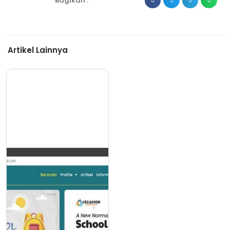
Bagikan :
Artikel Lainnya