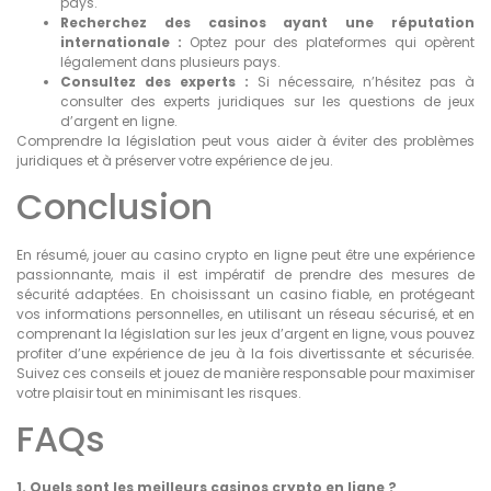
pays.
Recherchez des casinos ayant une réputation
internationale :
Optez pour des plateformes qui opèrent
légalement dans plusieurs pays.
Consultez des experts :
Si nécessaire, n’hésitez pas à
consulter des experts juridiques sur les questions de jeux
d’argent en ligne.
Comprendre la législation peut vous aider à éviter des problèmes
juridiques et à préserver votre expérience de jeu.
Conclusion
En résumé, jouer au casino crypto en ligne peut être une expérience
passionnante, mais il est impératif de prendre des mesures de
sécurité adaptées. En choisissant un casino fiable, en protégeant
vos informations personnelles, en utilisant un réseau sécurisé, et en
comprenant la législation sur les jeux d’argent en ligne, vous pouvez
profiter d’une expérience de jeu à la fois divertissante et sécurisée.
Suivez ces conseils et jouez de manière responsable pour maximiser
votre plaisir tout en minimisant les risques.
FAQs
1. Quels sont les meilleurs casinos crypto en ligne ?