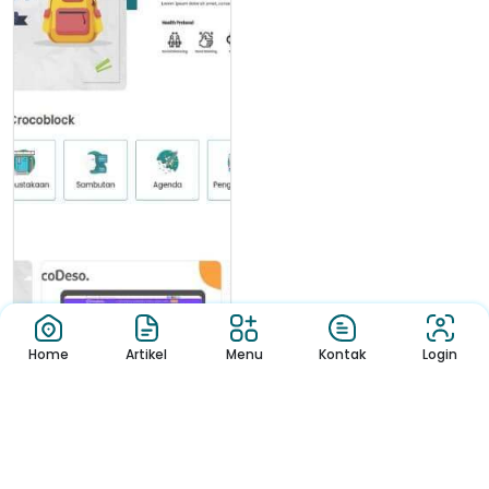
Home
Artikel
Menu
Kontak
Login