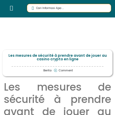
Les mesures de sécurité à prendre avant de jouer au
casino crypto en ligne
Berita
Comment
Les mesures de
sécurité à prendre
avant de jouer au