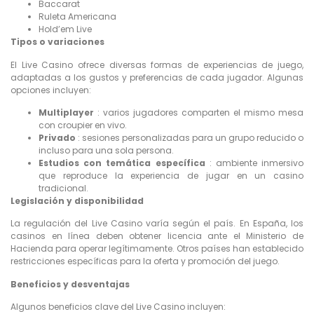
Baccarat
Ruleta Americana
Hold’em Live
Tipos o variaciones
El Live Casino ofrece diversas formas de experiencias de juego,
adaptadas a los gustos y preferencias de cada jugador. Algunas
opciones incluyen:
Multiplayer
: varios jugadores comparten el mismo mesa
con croupier en vivo.
Privado
: sesiones personalizadas para un grupo reducido o
incluso para una sola persona.
Estudios con temática específica
: ambiente inmersivo
que reproduce la experiencia de jugar en un casino
tradicional.
Legislación y disponibilidad
La regulación del Live Casino varía según el país. En España, los
casinos en línea deben obtener licencia ante el Ministerio de
Hacienda para operar legítimamente. Otros países han establecido
restricciones específicas para la oferta y promoción del juego.
Beneficios y desventajas
Algunos beneficios clave del Live Casino incluyen: