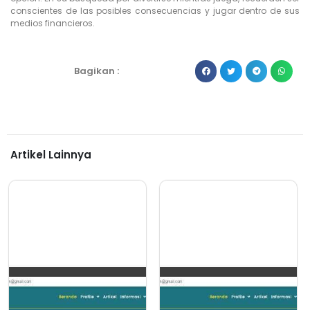
conscientes de las posibles consecuencias y jugar dentro de sus
medios financieros.
Bagikan :
Artikel Lainnya