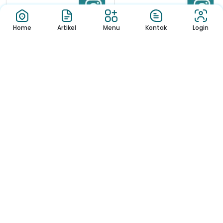
Home
Artikel
Menu
Kontak
Login
Berita
Berita
Winlion Gaming
Hoe zouden spelers in
Platform Balances...
Nederland ...
For players from Canada in search of
Spelers in Nederland die
online entertainment, Win...
ondersteuning zoeken bij Lemon
Casino...
1
2
3
4
5
6
Download App Sekolah
Nikmati Cara Mudah dan Menyenangkan Ketika Membaca Buku,
Update Informasi Sekolah Hanya Dalam Genggaman