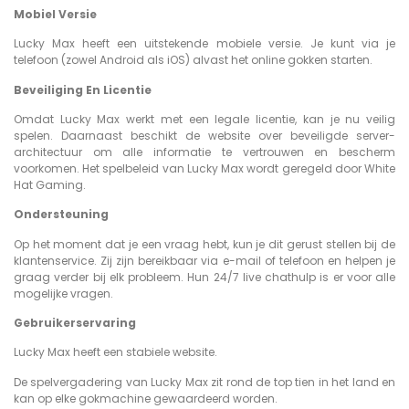
Mobiel Versie
Lucky Max heeft een uitstekende mobiele versie. Je kunt via je
telefoon (zowel Android als iOS) alvast het online gokken starten.
Beveiliging En Licentie
Omdat Lucky Max werkt met een legale licentie, kan je nu veilig
spelen. Daarnaast beschikt de website over beveiligde server-
architectuur om alle informatie te vertrouwen en bescherm
voorkomen. Het spelbeleid van Lucky Max wordt geregeld door White
Hat Gaming.
Ondersteuning
Op het moment dat je een vraag hebt, kun je dit gerust stellen bij de
klantenservice. Zij zijn bereikbaar via e-mail of telefoon en helpen je
graag verder bij elk probleem. Hun 24/7 live chathulp is er voor alle
mogelijke vragen.
Gebruikerservaring
Lucky Max heeft een stabiele website.
De spelvergadering van Lucky Max zit rond de top tien in het land en
kan op elke gokmachine gewaardeerd worden.