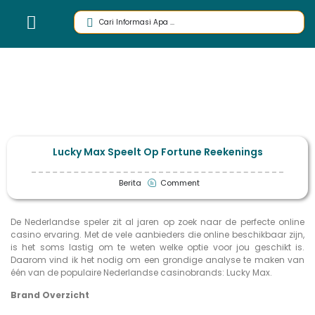
Lucky Max Speelt Op Fortune Reekenings
Berita
Comment
De Nederlandse speler zit al jaren op zoek naar de perfecte online
casino ervaring. Met de vele aanbieders die online beschikbaar zijn,
is het soms lastig om te weten welke optie voor jou geschikt is.
Daarom vind ik het nodig om een grondige analyse te maken van
één van de populaire Nederlandse casinobrands: Lucky Max.
Brand Overzicht