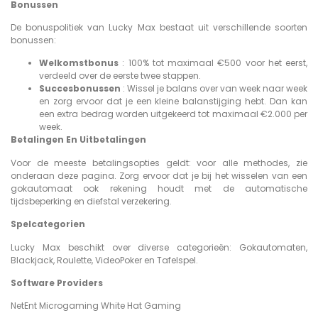
Bonussen
De bonuspolitiek van Lucky Max bestaat uit verschillende soorten
bonussen:
Welkomstbonus
: 100% tot maximaal €500 voor het eerst,
verdeeld over de eerste twee stappen.
Succesbonussen
: Wissel je balans over van week naar week
en zorg ervoor dat je een kleine balanstijging hebt. Dan kan
een extra bedrag worden uitgekeerd tot maximaal €2.000 per
week.
Betalingen En Uitbetalingen
Voor de meeste betalingsopties geldt: voor alle methodes, zie
onderaan deze pagina. Zorg ervoor dat je bij het wisselen van een
gokautomaat ook rekening houdt met de automatische
tijdsbeperking en diefstal verzekering.
Spelcategorien
Lucky Max beschikt over diverse categorieën: Gokautomaten,
Blackjack, Roulette, VideoPoker en Tafelspel.
Software Providers
NetEnt Microgaming White Hat Gaming