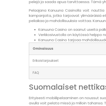
pelejä ja saada apua tarvittaessa. Tämä y
Pelaajana Kanuuna Casinolla voit nauttia my
kampanjoita, jotka tarjoavat ylimääräisiä et
peliaikaa ja mahdollisuuksia voittaa. Kanuun
Kanuuna Casino on saanut useita palk
Verkkosivustolla on käytössä helppo na
Kanuuna Casino tarjoaa mahdollisuuden
Ominaisuus
Erikoistarjoukset
FAQ
Suomalaiset nettika
Erityisesti mobiilipelaaminen on noussut suos
avulla voit pelata missä ja milloin tahans