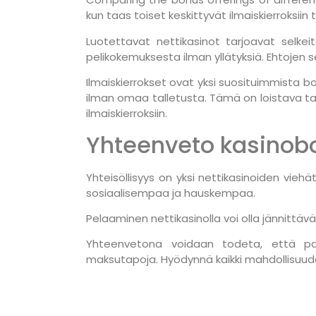
kun taas toiset keskittyvät ilmaiskierroksiin
Luotettavat nettikasinot tarjoavat selkei
pelikokemuksesta ilman yllätyksiä. Ehtojen s
Ilmaiskierrokset ovat yksi suosituimmista bo
ilman omaa talletusta. Tämä on loistava tapa
ilmaiskierroksiin.
Yhteenveto kasinob
Yhteisöllisyys on yksi nettikasinoiden vie
sosiaalisempaa ja hauskempaa.
Pelaaminen nettikasinolla voi olla jännittävä
Yhteenvetona voidaan todeta, että parh
maksutapoja. Hyödynnä kaikki mahdollisuudet