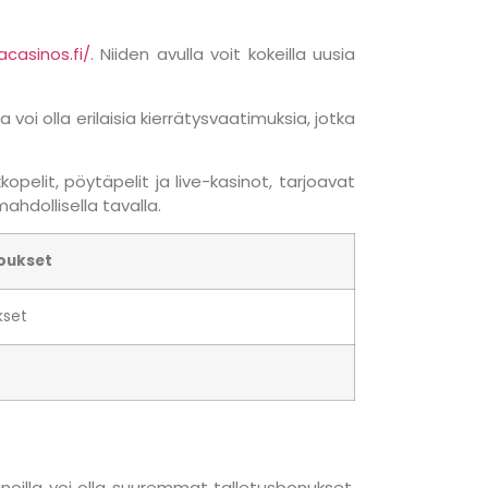
casinos.fi/
. Niiden avulla voit kokeilla uusia
voi olla erilaisia kierrätysvaatimuksia, jotka
opelit, pöytäpelit ja live-kasinot, tarjoavat
ahdollisella tavalla.
joukset
kset
inoilla voi olla suuremmat talletusbonukset,