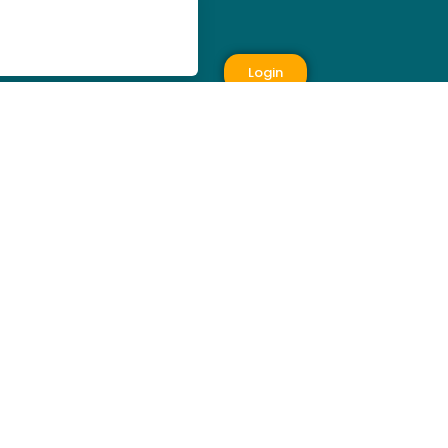
Login