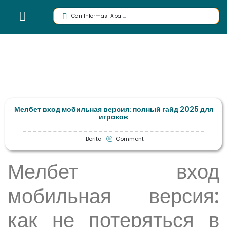
Мелбет вход мобильная версия: полный гайд 2025 для
игроков
Berita
Comment
Мелбет вход
мобильная версия:
как не потеряться в