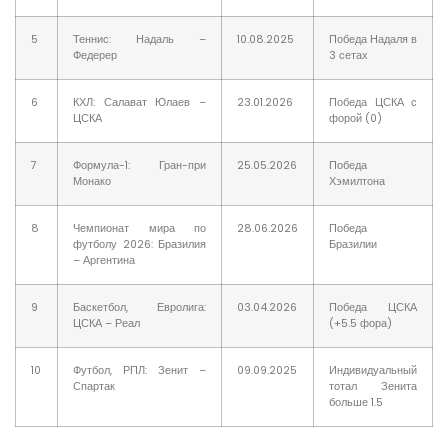
5
Теннис: Надаль –
10.08.2025
Победа Надаля в
Федерер
3 сетах
6
КХЛ: Салават Юлаев –
23.01.2026
Победа ЦСКА с
ЦСКА
форой (0)
7
Формула-1: Гран-при
25.05.2026
Победа
Монако
Хэмилтона
8
Чемпионат мира по
28.06.2026
Победа
футболу 2026: Бразилия
Бразилии
– Аргентина
9
Баскетбол, Евролига:
03.04.2026
Победа ЦСКА
ЦСКА – Реал
(+5.5 фора)
10
Футбол, РПЛ: Зенит –
09.09.2025
Индивидуальный
Спартак
тотал Зенита
больше 1.5