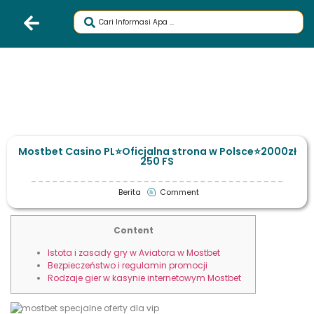
Mostbet Casino PL⭐️Oficjalna strona w Polsce⭐️2000zł
250 FS
Berita
Comment
Content
Istota i zasady gry w Aviatora w Mostbet
Bezpieczeństwo i regulamin promocji
Rodzaje gier w kasynie internetowym Mostbet