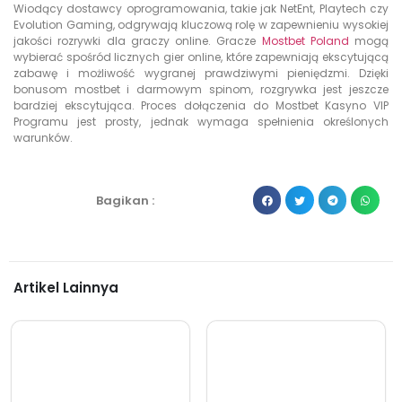
Wiodący dostawcy oprogramowania, takie jak NetEnt, Playtech czy
Evolution Gaming, odgrywają kluczową rolę w zapewnieniu wysokiej
jakości rozrywki dla graczy online. Gracze
Mostbet Poland
mogą
wybierać spośród licznych gier online, które zapewniają ekscytującą
zabawę i możliwość wygranej prawdziwymi pieniędzmi. Dzięki
bonusom mostbet i darmowym spinom, rozgrywka jest jeszcze
bardziej ekscytująca. Proces dołączenia do Mostbet Kasyno VIP
Programu jest prosty, jednak wymaga spełnienia określonych
warunków.
Bagikan :
Artikel Lainnya