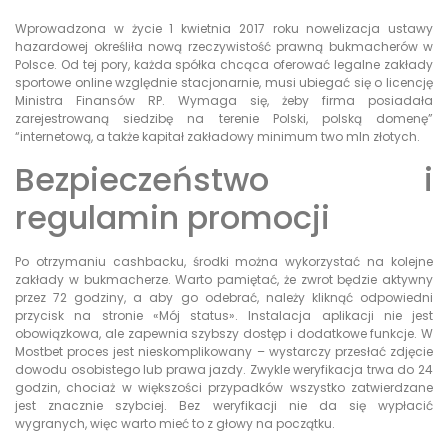
Wprowadzona w życie 1 kwietnia 2017 roku nowelizacja ustawy
hazardowej określiła nową rzeczywistość prawną bukmacherów w
Polsce. Od tej pory, każda spółka chcąca oferować legalne zakłady
sportowe online względnie stacjonarnie, musi ubiegać się o licencję
Ministra Finansów RP. Wymaga się, żeby firma posiadała
zarejestrowaną siedzibę na terenie Polski, polską domenę”
“internetową, a także kapitał zakładowy minimum two mln złotych.
Bezpieczeństwo i
regulamin promocji
Po otrzymaniu cashbacku, środki można wykorzystać na kolejne
zakłady w bukmacherze. Warto pamiętać, że zwrot będzie aktywny
przez 72 godziny, a aby go odebrać, należy kliknąć odpowiedni
przycisk na stronie «Mój status». Instalacja aplikacji nie jest
obowiązkowa, ale zapewnia szybszy dostęp i dodatkowe funkcje. W
Mostbet proces jest nieskomplikowany – wystarczy przesłać zdjęcie
dowodu osobistego lub prawa jazdy. Zwykle weryfikacja trwa do 24
godzin, chociaż w większości przypadków wszystko zatwierdzane
jest znacznie szybciej. Bez weryfikacji nie da się wypłacić
wygranych, więc warto mieć to z głowy na początku.