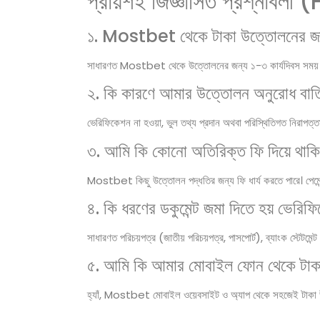
প্রায়শই জিজ্ঞাসিত প্রশ্নাবল
১. Mostbet থেকে টাকা উত্তোলনের জন
সাধারণত Mostbet থেকে উত্তোলনের জন্য ১-৩ কার্যদিবস সময় লাগে, 
২. কি কারণে আমার উত্তোলন অনুরোধ বাত
ভেরিফিকেশন না হওয়া, ভুল তথ্য প্রদান অথবা পরিস্থিতিগত নিরাপত্
৩. আমি কি কোনো অতিরিক্ত ফি দিয়ে থাক
Mostbet কিছু উত্তোলন পদ্ধতির জন্য ফি ধার্য করতে পারে। পেমেন্ট 
৪. কি ধরণের ডকুমেন্ট জমা দিতে হয় ভেরি
সাধারণত পরিচয়পত্র (জাতীয় পরিচয়পত্র, পাসপোর্ট), ব্যাংক স্টেটমেন্
৫. আমি কি আমার মোবাইল ফোন থেকে টাক
হ্যাঁ, Mostbet মোবাইল ওয়েবসাইট ও অ্যাপ থেকে সহজেই টাকা উত