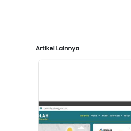
Artikel Lainnya