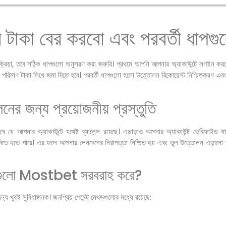
টাকা বের করবো এবং পরবর্তী ধাপগু
রিয়া, তবে সঠিক ধাপগুলো অনুসরণ করা জরুরি। প্রথমে আপনি আপনার অ্যাকাউন্টে লগইন
ষ্ট পরিমাণ টাকা লিখে জমা দিতে হবে। পরবর্তী ধাপগুলো হলো উত্তোলন রিকোয়েস্ট নিশ্চিতকরণ এবং
 জন্য প্রয়োজনীয় প্রস্তুতি
 আপনার অ্যাকাউন্টে যথেষ্ট ব্যালেন্স রয়েছে। এছাড়াও আপনার অ্যাকাউন্ট ভেরিফাইড থা
জমা দিতে হতে পারে। এর ফলে আপনার লেনদেনের নিরাপত্তা নিশ্চিত হয় এবং ভুল উত্তোলন এড়া
থডগুলো Mostbet সরবরাহ করে?
 খুবই সুবিধাজনক। জনপ্রিয় পেমেন্ট মেথডগুলোর মধ্যে রয়েছে: