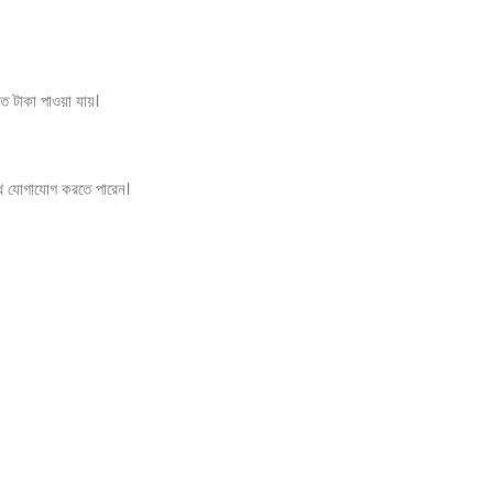
 টাকা পাওয়া যায়।
াথে যোগাযোগ করতে পারেন।