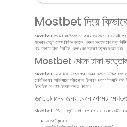
Mostbet দিয়ে কিভাবে 
Mostbet থেকে টাকা উত্তোলন করা সহজ এবং দ্রুত একটি প্রক্
পছন্দসই পেমেন্ট মেথড নির্বাচন করবেন। এরপর উত্তোলনের জন্য নির্দি
পরে, আপনার টাকা নির্বাচিত পেমেন্ট গেটে সহজেই ট্রান্সফার হয়ে যাবে।
Mostbet থেকে টাকা উত্তোলনের
Mostbet থেকে টাকা উত্তোলনের জন্য প্রথমে নিশ্চিত হতে হবে যে
ভেরিফিকেশন প্রক্রিয়াতে পরিচয়পত্র, ঠিকানার প্রমাণ ইত্যাদি 
ডিপোজিট এবং উইথড্রয়াল করতে পারবেন।
উত্তোলনের জন্য কোন পেমেন্ট মে
Mostbet বিভিন্ন পেমেন্ট অপশন অফার করে যা ব্যবহারকারীদের জন্য
ব্যাংক ট্রান্সফার