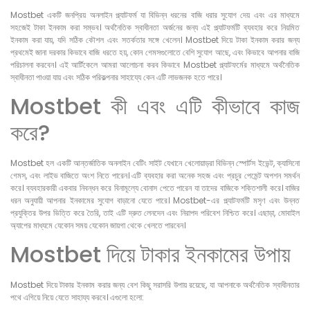
Mostbet একটি জনপ্রিয় অনলাইন প্ল্যাটফর্ম যা বিভিন্ন ধরনের বাজি ধরার সুযোগ দেয় এবং এর মাধ্যমে
সহজেই টাকা ইনকাম করা সম্ভব। অর্থনৈতিক স্বাধীনতা অর্জনের জন্য এই প্ল্যাটফর্মটি ব্যবহার করে নিয়মিত
ইনকাম করা যায়, যদি সঠিক কৌশল এবং সতর্কতার সঙ্গে খেলেন। Mostbet দিয়ে টাকা ইনকাম করার জন্য
প্রথমেই জানা দরকার কিভাবে বাজি ধরতে হয়, কোন গেমসগুলোতে বেশি সুযোগ আছে, এবং কিভাবে আপনার বাজি
পরিচালনা করবেন। এই আর্টিকেলে আমরা আলোচনা করব কিভাবে Mostbet প্ল্যাটফর্মের মাধ্যমে অর্থনৈতিক
স্বাধীনতা পাওয়া যায় এবং সঠিক পরিকল্পনার সাহায্যে কেন এটি লাভজনক হতে পারে।
Mostbet কী এবং এটি কীভাবে কাজ
করে?
Mostbet হল একটি আন্তর্জাতিক অনলাইন বেটিং সাইট যেখানে খেলোয়াড়রা বিভিন্ন স্পোর্টস ইভেন্ট, ক্যাসিনো
গেমস, এবং লাইভ বাজিতে অংশ নিতে পারেন। এটি ব্যবহার করা অনেক সহজ এবং প্রচুর পেমেন্ট অপশন সমর্থন
করে। ব্যবহারকারী একবার নিবন্ধন করে বিনামূল্যে বোনাস পেতে পারেন যা তাদের বাজিকে শক্তিশালী করে। বাজির
ধরন অনুযায়ী আপনার ইনকামের সুযোগ বাড়ানো যেতে পারে। Mostbet-এর প্ল্যাটফর্মটি মসৃণ এবং উন্নত
প্রযুক্তির উপর ভিত্তি করে তৈরি, তাই এটি দ্রুত লেনদেন এবং নিরাপদ পরিবেশ নিশ্চিত করে। এছাড়া, মোবাইল
অ্যাপের মাধ্যমে যেকোন সময় যেকোন জায়গা থেকে খেলতে পারবেন।
Mostbet দিয়ে টাকার ইনকামের উপায়
Mostbet দিয়ে টাকার ইনকাম করার জন্য বেশ কিছু সরাসরি উপায় রয়েছে, যা আপনাকে অর্থনৈতিক স্বাধীনতার
পথে এগিয়ে নিয়ে যেতে সাহায্য করবে। এগুলো হলো: