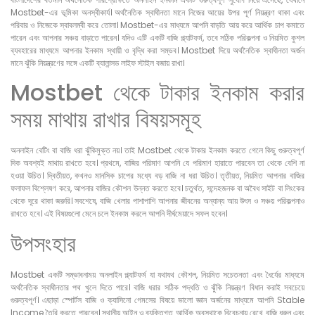
Mostbet-এর ভূমিকা অনস্বীকার্য। অর্থনৈতিক স্বাধীনতা মানে নিজের আয়ের উপর পূর্ণ নিয়ন্ত্রণ থাকা এবং
পরিবার ও নিজেকে স্বাবলম্বী করে তোলা। Mostbet-এর মাধ্যমে আপনি বাড়তি আয় করে আর্থিক চাপ কমাতে
পারেন এবং আপনার সঞ্চয় বাড়াতে পারেন। যদিও এটি একটি বাজি প্ল্যাটফর্ম, তবে সঠিক পরিকল্পনা ও নিয়মিত কুশল
ব্যবহারের মাধ্যমে আপনার ইনকাম স্থায়ী ও বৃদ্ধি করা সম্ভব। Mostbet দিয়ে অর্থনৈতিক স্বাধীনতা অর্জন
মানে ঝুঁকি নিয়ন্ত্রণের সঙ্গে একটি ব্যালান্সড লাইফ স্টাইল বজায় রাখা।
Mostbet থেকে টাকার ইনকাম করার
সময় মাথায় রাখার বিষয়সমূহ
অনলাইন বেটিং বা বাজি ধরা ঝুঁকিমুক্ত নয়। তাই Mostbet থেকে টাকার ইনকাম করতে গেলে কিছু গুরুত্বপূর্ণ
দিক অবশ্যই মাথায় রাখতে হবে। প্রথমে, বাজির পরিমাণ আপনি যে পরিমাণ হারাতে পারবেন তা থেকে বেশি না
হওয়া উচিত। দ্বিতীয়ত, কখনও মানসিক চাপের মধ্যে বড় বাজি না ধরা উচিত। তৃতীয়ত, নিয়মিত আপনার বাজির
ফলাফল বিশ্লেষণ করে, আপনার বাজির কৌশল উন্নত করতে হবে। চতুর্থত, সন্দেহজনক বা অবৈধ সাইট বা লিংকের
থেকে দূরে থাকা জরুরি। সবশেষে, বাজি খেলার পাশাপাশি আপনার জীবনের অন্যান্য আয় উৎস ও সঞ্চয় পরিকল্পনাও
রাখতে হবে। এই বিষয়গুলো মেনে চলে ইনকাম করলে আপনি দীর্ঘমেয়াদে সফল হবেন।
উপসংহার
Mostbet একটি সম্ভাবনাময় অনলাইন প্ল্যাটফর্ম যা যথাযথ কৌশল, নিয়মিত সচেতনতা এবং ধৈর্যের মাধ্যমে
অর্থনৈতিক স্বাধীনতার পথ খুলে দিতে পারে। বাজি ধরার সঠিক পদ্ধতি ও ঝুঁকি নিয়ন্ত্রণ বিধান করাই সবচেয়ে
গুরুত্বপূর্ণ। এছাড়া স্পোর্টস বাজি ও ক্যাসিনো গেমসের বিষয়ে ভালো জ্ঞান অর্জনের মাধ্যমে আপনি Stable
Income তৈরি করতে পারবেন। স্থানীয় আইন ও ব্যক্তিগত আর্থিক অবস্থাকে বিবেচনায় রেখে বাজি ধরুন এবং