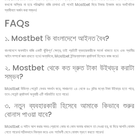
কখনো অস্থির না হয়ে পরিকল্পিত বাজি চালান। এই পথেই Mostbet দিয়ে টাকার ইনকাম করে অর্থনৈতিক
স্বাধীনতা অর্জন করা সম্ভব।
FAQs
১. Mostbet কি বাংলাদেশে আইনত বৈধ?
বাংলাদেশে অনলাইন বাজি একটি ঝুঁকিপূর্ণ ক্ষেত্র, তাই প্রতিটি ব্যবহারকারীকে সতর্ক থাকতে হবে এবং স্থানীয়
আইন সম্পর্কে জ্ঞান রাখতে হবে। অন্যদিকে, Mostbet ইন্টারন্যাশনাল প্ল্যাটফর্ম হিসেবে কাজ করে।
২. Mostbet থেকে কত দ্রুত টাকা উইথড্র করাটা
সম্ভব?
Mostbet বিভিন্ন পেমেন্ট মেথড সমর্থন করে, সাধারণত ২৪ থেকে ৪৮ ঘন্টার মধ্যে টাকা উইথড্র হতে পারে,
তবে পেমেন্ট প্ল্যাটফর্ম অনুযায়ী এটি পরিবর্তিত হতে পারে।
৩. নতুন ব্যবহারকারী হিসেবে আমাকে কিভাবে শুরুর
বোনাস পাওয়া যাবে?
Mostbet এ সাইন আপ করার সময় প্রোমো কোড বা কোন অফার থাকলে তা দেওয়া হয়, যা দিয়ে আপনি বোনাস
পেতে পারেন। সঠিকভাবে নিবন্ধন করে এবং শর্তাবলী মেনে বোনাস গ্রহণ করতে পারেন।