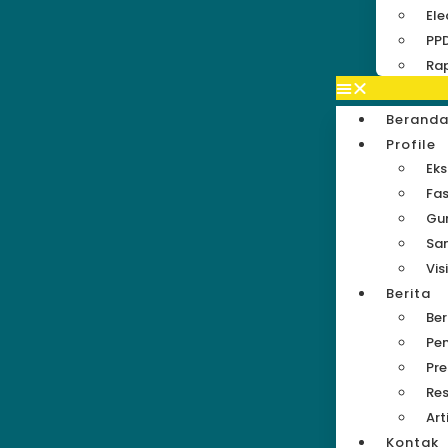
Ele
PP
Rap
Berand
Profile
Eks
Fas
Gu
Sa
Vis
Berita
Be
Pe
Pre
Res
Art
Kontak