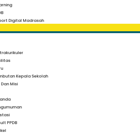
arning
DB
ort Digital Madrasah
a
trakurikuler
ilitas
ru
mbutan Kepala Sekolah
i Dan Misi
randa
ngumuman
stasi
ult PPDB
ikel