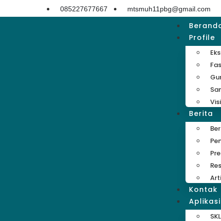
085227677667
mtsmuh11pbg@gmail.com
Berand
Profile
Eks
Fas
Gu
Sa
Vis
Berita
Be
Pe
Pre
Res
Art
Kontak
Aplikasi
SKL