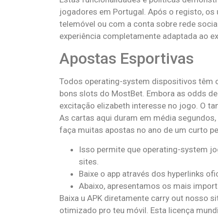
jogadores em Portugal. Após o registo, os 
telemóvel ou com a conta sobre rede socia
experiência completamente adaptada ao exp
Apostas Esportivas
Todos operating-system dispositivos têm o
bons slots do MostBet. Embora as odds de 
excitação elizabeth interesse no jogo. O
As cartas aqui duram em média segundos, 
faça muitas apostas no ano de um curto p
Isso permite que operating-system j
sites.
Baixe o app através dos hyperlinks ofi
Abaixo, apresentamos os mais import
Baixa u APK diretamente carry out nosso si
otimizado pro teu móvil. Esta licença mund