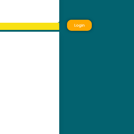
Login