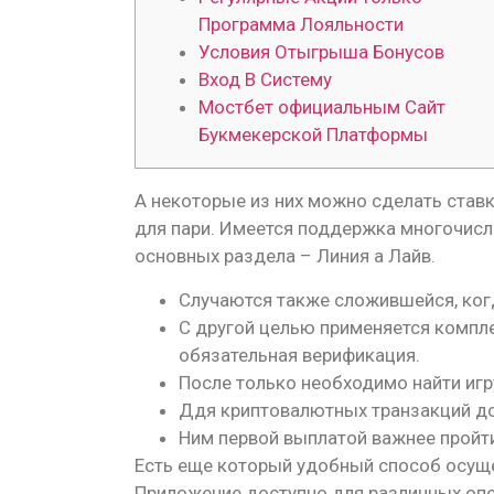
Программа Лояльности
Условия Отыгрыша Бонусов
Вход В Систему
Мостбет официальным Сайт
Букмекерской Платформы
А некоторые из них можно сделать ставк
для пари. Имеется поддержка многочисле
основных раздела – Линия а Лайв.
Случаются также сложившейся, когд
С другой целью применяется компл
обязательная верификация.
После только необходимо найти игру
Ддя криптовалютных транзакций досту
Ним первой выплатой важнее пройт
Есть еще который удобный способ осуще
Приложение доступно для различных опер