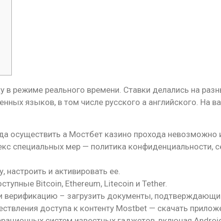
у в режиме реального времени. Ставки делались на раз
нных языков, в том числе русского а английского. На 
а осуществить а Мостбет казино прохода невозможно из
екс специальных мер — политика конфиденциальности, 
, настроить и активировать ее.
пные Bitcoin, Ethereum, Litecoin и Tether.
и верификацию – загрузить документы, подтверждающие
ствления доступа к контенту Mostbet — скачать прилож
ационных систем известных гаджетов, включая Android 