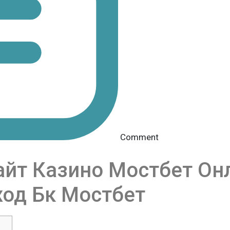
Comment
айт Казино Мостбет Он
ход Бк Мостбет