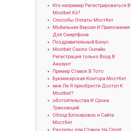
Кто например Регистрироваться В
Mostbet Кз?
Способы Оплаты Мостбет
Мобильная Версия И Приложения
Для Смартфона
Поздравительный Бонус
Mostbet Casino Онлайн:
Регистрация только Вход В
Аккаунт
Пример Ставок В Тото
Букмекерская Контора Мостбет
мне Ли Я приобрести Доступ К
Mostbet?
обстоятельства И Сроки
Транзакций
Обход Блокировок и Сайте
Мостбет
Разделы дли Ставок На Спорт