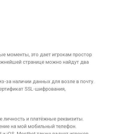
ные моменты, это дает игрокам простор
важнейшей странице можно найдут два
-за наличии данных для возле в почту.
сертификат SSL-шифрования,
 личность и платёжные реквизиты.
ение на мой мобильный телефон.
и iOS. Mostbet также радует игроков