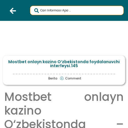
Mostbet onlayn kazino O‘zbekistonda foydalanuvchi
interfeysi.145
Berita
Comment
Mostbet onlayn
kazino
O‘zbekistonda –