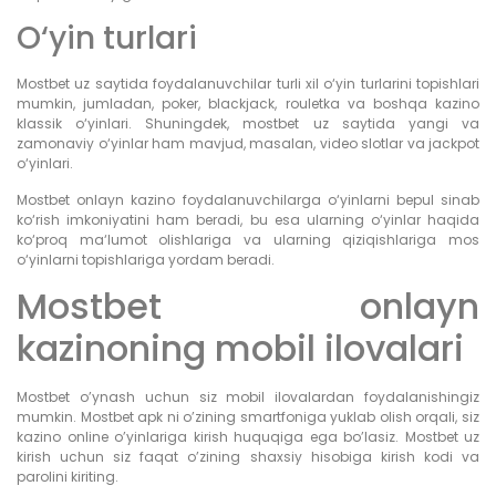
O‘yin turlari
Mostbet uz saytida foydalanuvchilar turli xil o‘yin turlarini topishlari
mumkin, jumladan, poker, blackjack, rouletka va boshqa kazino
klassik o‘yinlari. Shuningdek, mostbet uz saytida yangi va
zamonaviy o‘yinlar ham mavjud, masalan, video slotlar va jackpot
o‘yinlari.
Mostbet onlayn kazino foydalanuvchilarga o‘yinlarni bepul sinab
ko‘rish imkoniyatini ham beradi, bu esa ularning o‘yinlar haqida
ko‘proq ma‘lumot olishlariga va ularning qiziqishlariga mos
o‘yinlarni topishlariga yordam beradi.
Mostbet onlayn
kazinoning mobil ilovalari
Mostbet o’ynash uchun siz mobil ilovalardan foydalanishingiz
mumkin. Mostbet apk ni o’zining smartfoniga yuklab olish orqali, siz
kazino online o’yinlariga kirish huquqiga ega bo’lasiz. Mostbet uz
kirish uchun siz faqat o’zining shaxsiy hisobiga kirish kodi va
parolini kiriting.