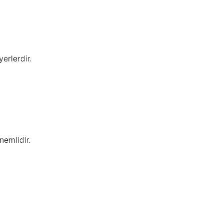
erlerdir.
nemlidir.