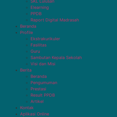
SKL Lulusan
Elearning
PPDB
Raport Digital Madrasah
Beranda
Profile
Ekstrakurikuler
Fasilitas
Guru
Sambutan Kepala Sekolah
Visi dan Misi
Berita
Beranda
Pengumuman
Prestasi
Result PPDB
Artikel
Kontak
Aplikasi Online