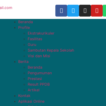
il.com
Beranda
Profile
Ekstrakurikuler
Fasilitas
Guru
Sambutan Kepala Sekolah
Visi dan Misi
Berita
Beranda
Pengumuman
Prestasi
Result PPDB
Artikel
Kontak
Aplikasi Online