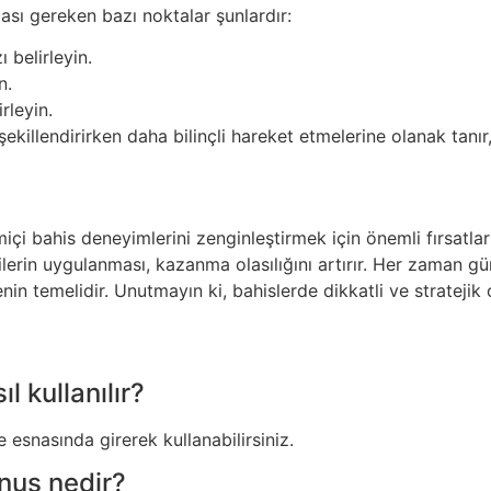
ması gereken bazı noktalar şunlardır:
 belirleyin.
n.
rleyin.
i şekillendirirken daha bilinçli hareket etmelerine olanak tanır,
imiçi bahis deneyimlerini zenginleştirmek için önemli fırsa
jilerin uygulanması, kazanma olasılığını artırır. Her zaman
enin temelidir. Unutmayın ki, bahislerde dikkatli ve stratejik 
l kullanılır?
esnasında girerek kullanabilirsiniz.
onus nedir?