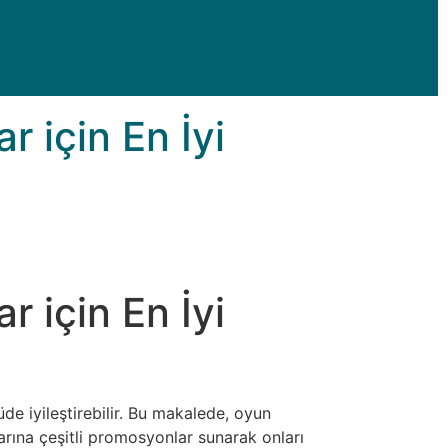
r için En İyi
r için En İyi
de iyileştirebilir. Bu makalede, oyun
larına çeşitli promosyonlar sunarak onları