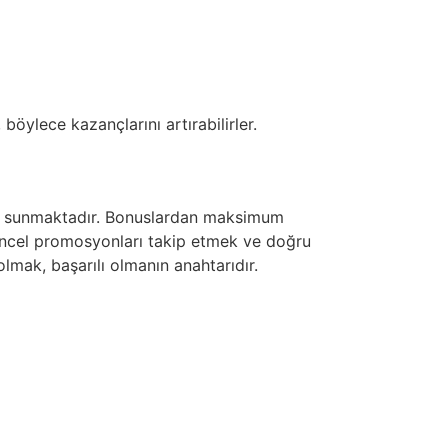
 böylece kazançlarını artırabilirler.
tlar sunmaktadır. Bonuslardan maksimum
 güncel promosyonları takip etmek ve doğru
olmak, başarılı olmanın anahtarıdır.