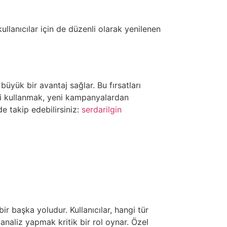
ullanıcılar için de düzenli olarak yenilenen
üyük bir avantaj sağlar. Bu fırsatları
ni kullanmak, yeni kampanyalardan
de takip edebilirsiniz:
serdarilgin
r başka yoludur. Kullanıcılar, hangi tür
analiz yapmak kritik bir rol oynar. Özel