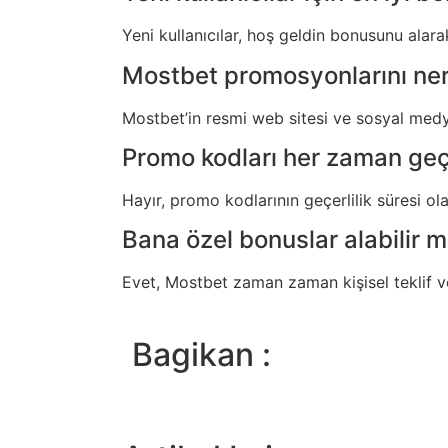
Yeni kullanıcılar, hoş geldin bonusunu alara
Mostbet promosyonlarını ner
Mostbet’in resmi web sitesi ve sosyal medya
Promo kodları her zaman geç
Hayır, promo kodlarının geçerlilik süresi ol
Bana özel bonuslar alabilir 
Evet, Mostbet zaman zaman kişisel teklif ve
Bagikan :