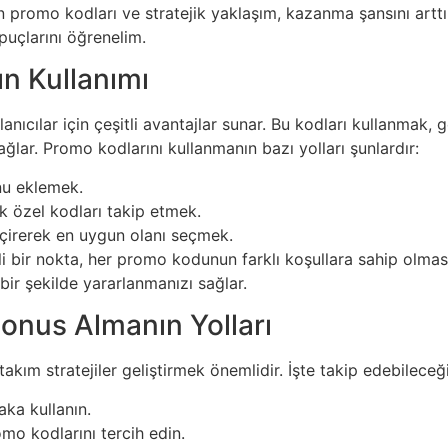
promo kodları ve stratejik yaklaşım, kazanma şansını arttır
ipuçlarını öğrenelim.
n Kullanımı
ıcılar için çeşitli avantajlar sunar. Bu kodları kullanmak, 
ağlar. Promo kodlarını kullanmanın bazı yolları şunlardır:
nu eklemek.
k özel kodları takip etmek.
irerek en uygun olanı seçmek.
 bir nokta, her promo kodunun farklı koşullara sahip olmas
 bir şekilde yararlanmanızı sağlar.
onus Almanın Yolları
ım stratejiler geliştirmek önemlidir. İşte takip edebileceğ
ka kullanın.
omo kodlarını tercih edin.