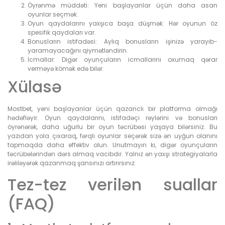
Öyrənmə müddəti: Yeni başlayanlar üçün daha asan
oyunlar seçmək.
Oyun qaydalarını yaxşıca başa düşmək: Hər oyunun öz
spesifik qaydaları var.
Bonusların istifadəsi: Aylıq bonusların işinizə yarayıb-
yaramayacağını qiymətləndirin.
İcmallar: Digər oyunçuların icmallarını oxumaq qərar
verməyə kömək edə bilər.
Xülasə
Mostbet, yeni başlayanlar üçün qazanclı bir platforma olmağı
hədəfləyir. Oyun qaydalarını, istifadəçi rəylərini və bonusları
öyrənərək, daha uğurlu bir oyun təcrübəsi yaşaya bilərsiniz. Bu
yazıdan yola çıxaraq, fərqli oyunlar seçərək sizə ən uyğun olanını
tapmaqda daha effektiv olun. Unutmayın ki, digər oyunçuların
təcrübələrindən dərs almaq vacibdir. Yalnız ən yaxşı strategiyalarla
irəliləyərək qazanmaq şansınızı artırırsınız.
Tez-tez verilən suallar
(FAQ)