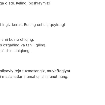
iga oladi. Keling, boshlaymiz!
ishingiz kerak. Buning uchun, quyidagi
arni ko’rib chiqing.
s o’rganing va tahlil qiling.
’lishini aniqlang.
 moliyaviy reja tuzmasangiz, muvaffaqiyat
i maslahatlarni amal qilishni unutmang: