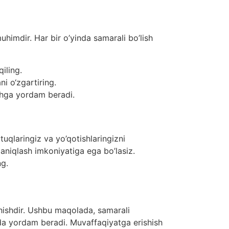
uhimdir. Har bir o’yinda samarali bo’lish
iling.
ni o‘zgartiring.
ishga yordam beradi.
utuqlaringiz va yo’qotishlaringizni
 aniqlash imkoniyatiga ega bo’lasiz.
ng.
shishdir. Ushbu maqolada, samarali
gizda yordam beradi. Muvaffaqiyatga erishish