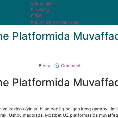
SKL Lulusan
Elearning
PPDB
Raport Digital Madrasah
e Platformida Muvaffaqi
Berita
Comment
e Platformida Muvaffaqi
h va kazino o’yinlari bilan bog’liq bo’lgan keng qamrovli im
sh kerak. Ushbu maqolada, Mostbet UZ platformasida muvaffa