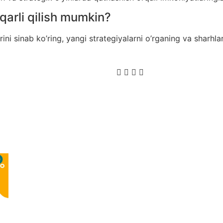
iqarli qilish mumkin?
 turini sinab ko’ring, yangi strategiyalarni o’rganing va sharhla