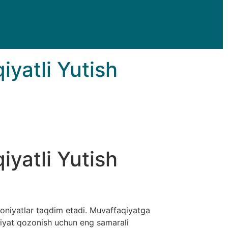
yatli Yutish
yatli Yutish
koniyatlar taqdim etadi. Muvaffaqiyatga
qiyat qozonish uchun eng samarali