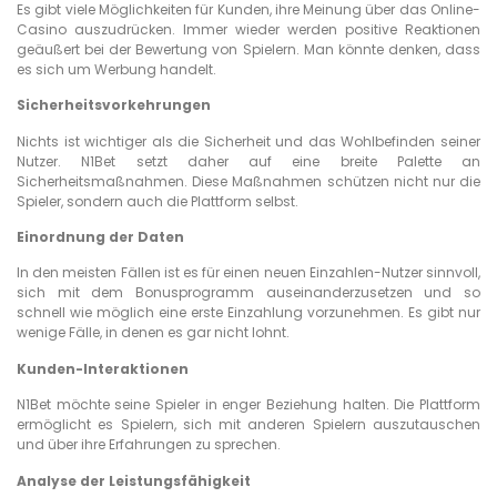
Es gibt viele Möglichkeiten für Kunden, ihre Meinung über das Online-
Casino auszudrücken. Immer wieder werden positive Reaktionen
geäußert bei der Bewertung von Spielern. Man könnte denken, dass
es sich um Werbung handelt.
Sicherheitsvorkehrungen
Nichts ist wichtiger als die Sicherheit und das Wohlbefinden seiner
Nutzer. N1Bet setzt daher auf eine breite Palette an
Sicherheitsmaßnahmen. Diese Maßnahmen schützen nicht nur die
Spieler, sondern auch die Plattform selbst.
Einordnung der Daten
In den meisten Fällen ist es für einen neuen Einzahlen-Nutzer sinnvoll,
sich mit dem Bonusprogramm auseinanderzusetzen und so
schnell wie möglich eine erste Einzahlung vorzunehmen. Es gibt nur
wenige Fälle, in denen es gar nicht lohnt.
Kunden-Interaktionen
N1Bet möchte seine Spieler in enger Beziehung halten. Die Plattform
ermöglicht es Spielern, sich mit anderen Spielern auszutauschen
und über ihre Erfahrungen zu sprechen.
Analyse der Leistungsfähigkeit