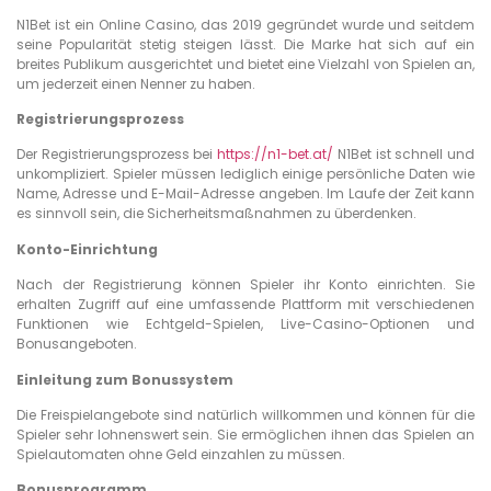
N1Bet ist ein Online Casino, das 2019 gegründet wurde und seitdem
seine Popularität stetig steigen lässt. Die Marke hat sich auf ein
breites Publikum ausgerichtet und bietet eine Vielzahl von Spielen an,
um jederzeit einen Nenner zu haben.
Registrierungsprozess
Der Registrierungsprozess bei
https://n1-bet.at/
N1Bet ist schnell und
unkompliziert. Spieler müssen lediglich einige persönliche Daten wie
Name, Adresse und E-Mail-Adresse angeben. Im Laufe der Zeit kann
es sinnvoll sein, die Sicherheitsmaßnahmen zu überdenken.
Konto-Einrichtung
Nach der Registrierung können Spieler ihr Konto einrichten. Sie
erhalten Zugriff auf eine umfassende Plattform mit verschiedenen
Funktionen wie Echtgeld-Spielen, Live-Casino-Optionen und
Bonusangeboten.
Einleitung zum Bonussystem
Die Freispielangebote sind natürlich willkommen und können für die
Spieler sehr lohnenswert sein. Sie ermöglichen ihnen das Spielen an
Spielautomaten ohne Geld einzahlen zu müssen.
Bonusprogramm