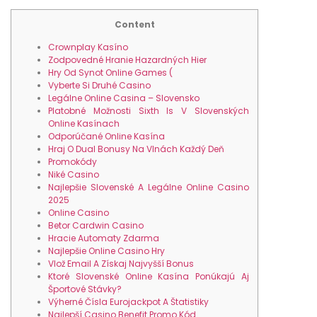
Content
Crownplay Kasíno
Zodpovedné Hranie Hazardných Hier
Hry Od Synot Online Games (
Vyberte Si Druhé Casino
Legálne Online Casina – Slovensko
Platobné Možnosti Sixth Is V Slovenských
Online Kasínach
Odporúčané Online Kasína
Hraj O Dual Bonusy Na Vlnách Každý Deň
Promokódy
Niké Casino
Najlepšie Slovenské A Legálne Online Casino
2025
Online Casino
Betor Cardwin Casino
Hracie Automaty Zdarma
Najlepšie Online Casino Hry
Vlož Email A Získaj Najvyšší Bonus
Ktoré Slovenské Online Kasína Ponúkajú Aj
Športové Stávky?
Výherné Čísla Eurojackpot A Štatistiky
Najlepší Casino Benefit Promo Kód