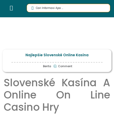
Najlepšie Slovenské Online Kasína
Berita
Comment
Slovenské Kasína A
Online On Line
Casino Hry