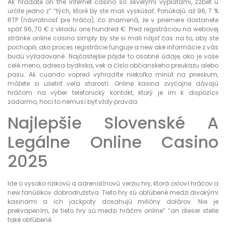
Ak hľadáte on the internet casino so skvelými výplatami, 22bet u
určite jedno z” “tých, ktoré by ste mali vyskúšať. Ponúkajú až 96, 7 %
RTP (návratnosť pre hráča), čo znamená, že v priemere dostanete
späť 96, 70 € z vkladu one hundred €. Pred registráciou na webovej
stránke online casino simply by ste si mali nájsť čas na to, aby ste
pochopili, ako proces registrácie funguje a new aké informácie z vás
budú vyžadované. Najčastejšie pôjde to osobné údaje, ako je vaše
celé meno, adresa bydliska, vek a číslo občianskeho preukazu alebo
pasu. Ak cuando vopred vyhradíte niekoľko minút na prieskum,
môžete si ušetriť veľa starostí. Online kasina zvyčajne dávajú
hráčom na výber telefonický kontakt, ktorý je im k dispozícii
zadarmo, hoci to nemusí byť vždy pravda.
Najlepšie Slovenské A
Legálne Online Casino
2025
Ide o vysoko rizikovú a adrenalínovú verziu hry, ktorá osloví hráčov a
new fanúšikov dobrodružstva. Tieto hry sú obľúbené medzi divokými
kasinami a ich jackpoty dosahujú milióny dolárov. Nie je
prekvapením, že tieto hry sú medzi hráčmi online” “an dieser stelle
také obľúbené.