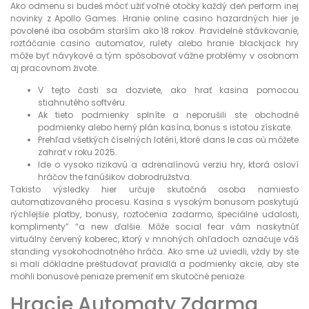
Ako odmenu si budeš môcť užiť voľné otočky každý deň perform inej
novinky z Apollo Games. Hranie online casino hazardných hier je
povolené iba osobám starším ako 18 rokov. Pravidelné stávkovanie,
roztáčanie casino automatov, rulety alebo hranie blackjack hry
môže byť návykové a tým spôsobovať vážne problémy v osobnom
aj pracovnom živote.
V tejto časti sa dozviete, ako hrať kasina pomocou
stiahnutého softvéru.
Ak tieto podmienky splníte a neporušili ste obchodné
podmienky alebo herný plán kasína, bonus s istotou získate.
Prehľad všetkých číselných lotérií, ktoré dans le cas où môžete
zahrať v roku 2025.
Ide o vysoko rizikovú a adrenalínovú verziu hry, ktorá osloví
hráčov the fanúšikov dobrodružstva.
Takisto výsledky hier určuje skutočná osoba namiesto
automatizovaného procesu. Kasina s vysokým bonusom poskytujú
rýchlejšie platby, bonusy, roztočenia zadarmo, špeciálne udalosti,
komplimenty” “a new ďalšie. Môže social fear vám naskytnúť
virtuálny červený koberec, ktorý v mnohých ohľadoch označuje váš
standing vysokohodnotného hráča. Ako sme už uviedli, vždy by ste
si mali dôkladne preštudovať pravidlá a podmienky akcie, aby ste
mohli bonusové peniaze premeniť em skutočné peniaze.
Hracie Automaty Zdarma