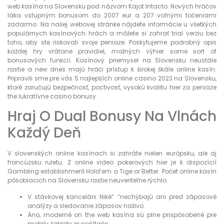
web kasína na Slovensku pod názvom Kajot Intacto. Nových hráčov
láka vstupným bonusom do 2007 eur a 207 voľnými točeniami
zadarmo. Na našej webovej stránke nájdete informácie u všetkých
populárnych kasínových hrách a môžete si zahrať trial verziu bez
toho, aby ste riskovali svoje peniaze. Poskytujeme podrobný opis
každej hry vrátane pravidiel, možných výhier some sort of
bonusových funkcií. Kasínový priemysel na Slovensku neustále
rastie a new dnes majú hráči prístup k širokej škále online kasín.
Pripravili sme pre vás 5 najlepších online casino 2023 na Slovensku,
ktoré zaručujú bezpečnosť, poctivosť, vysokú kvalitu hier za peniaze
the lukratívne casino bonusy.
Hraj O Dual Bonusy Na Vlnách
Každý Deň
V slovenských online kasínach si zahráte nielen európsku, ale aj
francúzsku ruletu. Z online video pokerových hier je k dispozícií
Gambling establishment Hold’em a Tige or Better. Počet online kasín
pôsobiacich na Slovensku rastie neuveriteľne rýchlo.
V stávkovej kancelárii Niké” “nechýbajú ani pred zápasové
analýzy a sledovanie zápasov naživo.
Áno, moderné on the web kasína sú plne prispôsobené pre
mobily, tablety aj počítače.