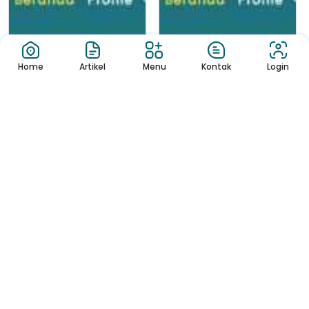
Home
Artikel
Menu
Kontak
Login