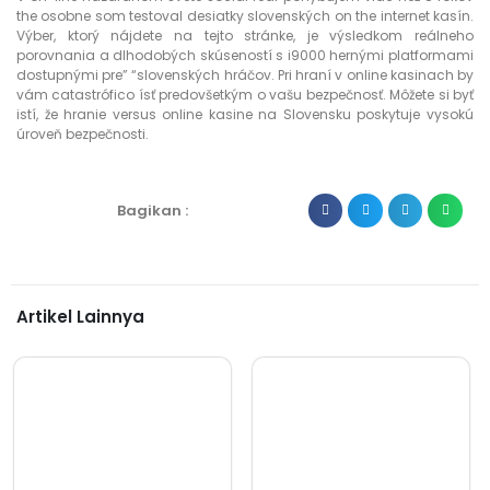
the osobne som testoval desiatky slovenských on the internet kasín.
Výber, ktorý nájdete na tejto stránke, je výsledkom reálneho
porovnania a dlhodobých skúseností s i9000 hernými platformami
dostupnými pre” “slovenských hráčov. Pri hraní v online kasinach by
vám catastrófico ísť predovšetkým o vašu bezpečnosť. Môžete si byť
istí, že hranie versus online kasine na Slovensku poskytuje vysokú
úroveň bezpečnosti.
Bagikan :
Artikel Lainnya