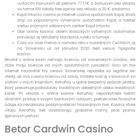
uvítacím bonusom až perform 7777€ a bonusom bez vkladu
vo forme 100 totally free spinov bez vkladu a 20 € zadarmo.
Kajot Intacto casino je internet casino spoločnosti Kajot, ktorá
stojí za populárnymi výhernými automatmi Kajot, a taktiež
sieťou známych zábavných centier Kajot Intacto.
Obe online kasína okrem klasických výherných automatov
ponúkajú aj obľúbený blackjack, ruletu a turnaje.
Časy sa však menia a rovnako ako v susedných Čechách, aj
na Slovensku už od januára 2020 beží versus Tipsporte
kasíno.
Mnohé z online kasin nemajú licenciu od slovenských úradov, ale
stále majú licencie od iných spoľahlivých jurisdikcií. Hoci on the
internet hazardné hry versus Slovenskej republike sú legálne len
vtedy, ak má casino licenciu od vlády, môžete hrať aj v kasinach so
sídlom v iných krajinách. AstroPay u úplne bezpečný spôsob platby,
ktorý presahuje požiadavky tradičných debetných alebo kreditných
kariet. Pri vklade v online kasine AstroPay neposkytnete tretím
stranám prístup k svojim bankovým údajom, pretože vaše finančné
údaje sa nezobrazia poskytovateľovi hazardných hier. Kasina, ktoré
vítajú AstroPay, tiež dodržiavajú globálne normy proti praniu
špinavých peňazí.
Betor Cardwin Casino