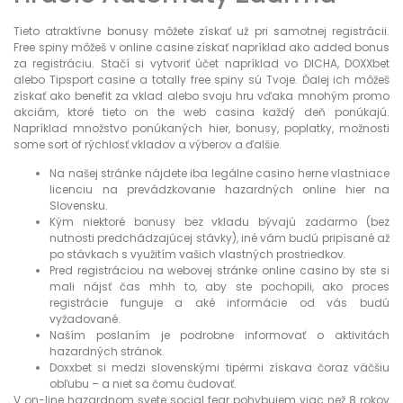
Tieto atraktívne bonusy môžete získať už pri samotnej registrácii.
Free spiny môžeš v online casine získať napríklad ako added bonus
za registráciu. Stačí si vytvoriť účet napríklad vo DICHA, DOXXbet
alebo Tipsport casine a totally free spiny sú Tvoje. Ďalej ich môžeš
získať ako benefit za vklad alebo svoju hru vďaka mnohým promo
akciám, ktoré tieto on the web casina každý deň ponúkajú.
Napríklad množstvo ponúkaných hier, bonusy, poplatky, možnosti
some sort of rýchlosť vkladov a výberov a ďalšie.
Na našej stránke nájdete iba legálne casino herne vlastniace
licenciu na prevádzkovanie hazardných online hier na
Slovensku.
Kým niektoré bonusy bez vkladu bývajú zadarmo (bez
nutnosti predchádzajúcej stávky), iné vám budú pripísané až
po stávkach s využitím vašich vlastných prostriedkov.
Pred registráciou na webovej stránke online casino by ste si
mali nájsť čas mhh to, aby ste pochopili, ako proces
registrácie funguje a aké informácie od vás budú
vyžadované.
Naším poslaním je podrobne informovať o aktivitách
hazardných stránok.
Doxxbet si medzi slovenskými tipérmi získava čoraz väčšiu
obľubu – a niet sa čomu čudovať.
V on-line hazardnom svete social fear pohybujem viac než 8 rokov