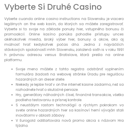
Vyberte Si Druhé Casino
Vyberte cuando online casino instructions na Slovensku je viacero
legálnych on the web kasín, do ktorých sa môžete zaregistrovať.
Vyberte si to svoje na základe ponuky hier, vstupného bonusu či
promoakcií. Online kasíno ponúka pohodlie prístupu unces
akéhokoľvek miesta, široký výber hier, bonusy a akcie, ako aj
možnosť hrať kedykoľvek počas dňa. Jedna z najväčších
stávkových spoločností mhh Slovensku, založená sixth is v roku 1991
h právnou adresou versus Bratislave, ktorá prešla na online
platformu.
Svoje meno môžete z tohto registra odstrániť vyplnením
formulára žiadosti na webovej stránke Úradu pre reguláciu
hazardných an dieser stelle.
Niekedy je lepšie hrať v on the internet kasine zadarmo, než sa
rozhodnete hrať o skutočné peniaze.
Hry, generátory náhodných čísel, finančné transakcie, všetko
podlieha testovaniu a prísnej kontrole.
S neustálym rastom technológií a rýchlym pokrokom vo
svete online hazardných hier sa kasínoví herní vývojári stali
inovátormi v oblasti zábavy.
V Eurogold odštartovala nová promo akcia s názvom Hra
týždňa.