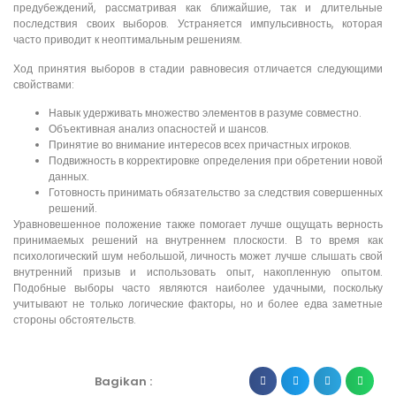
предубеждений, рассматривая как ближайшие, так и длительные
последствия своих выборов. Устраняется импульсивность, которая
часто приводит к неоптимальным решениям.
Ход принятия выборов в стадии равновесия отличается следующими
свойствами:
Навык удерживать множество элементов в разуме совместно.
Объективная анализ опасностей и шансов.
Принятие во внимание интересов всех причастных игроков.
Подвижность в корректировке определения при обретении новой
данных.
Готовность принимать обязательство за следствия совершенных
решений.
Уравновешенное положение также помогает лучше ощущать верность
принимаемых решений на внутреннем плоскости. В то время как
психологический шум небольшой, личность может лучше слышать свой
внутренний призыв и использовать опыт, накопленную опытом.
Подобные выборы часто являются наиболее удачными, поскольку
учитывают не только логические факторы, но и более едва заметные
стороны обстоятельств.
Bagikan :