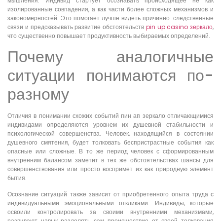
мышления. Индивид стартует осознавать происходящее не как
изолированные совпадения, а как части более сложных механизмов и
закономерностей. Это помогает лучше видеть причинно-следственные
связи и предсказывать развитие обстоятельств
pin up casino зеркало
,
что существенно повышает продуктивность выбираемых определений.
Почему аналогичные
ситуации понимаются по-
разному
Отличия в понимании схожих событий пин ап зеркало отличающимися
индивидами определяются уровнем их душевной стабильности и
психологической совершенства. Человек, находящийся в состоянии
душевного смятения, будет толковать беспристрастные события как
опасные или сложные. В то же период человек с сформированным
внутренним балансом заметит в тех же обстоятельствах шансы для
совершенствования или просто воспримет их как природную элемент
бытия.
Осознание ситуаций также зависит от приобретенного опыта труда с
индивидуальными эмоциональными откликами. Индивиды, которые
освоили контролировать за своими внутренними механизмами,
развивают навык разделять сам происшествие от своей толкования