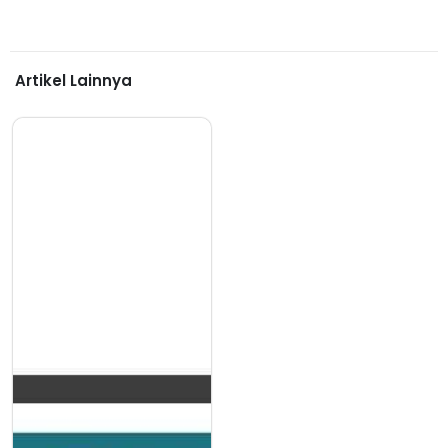
Artikel Lainnya