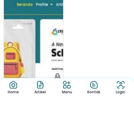
Home
Artikel
Menu
Kontak
Login