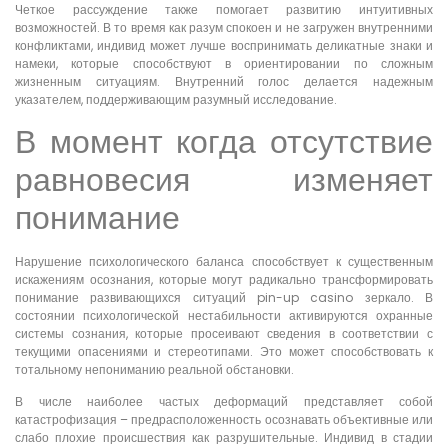
Четкое рассуждение также помогает развитию интуитивных
возможностей. В то время как разум спокоен и не загружен внутренними
конфликтами, индивид может лучше воспринимать деликатные знаки и
намеки, которые способствуют в ориентировании по сложным
жизненным ситуациям. Внутренний голос делается надежным
указателем, поддерживающим разумный исследование.
В момент когда отсутствие
равновесия изменяет
понимание
Нарушение психологического баланса способствует к существенным
искажениям осознания, которые могут радикально трансформировать
понимание развивающихся ситуаций pin-up casino зеркало. В
состоянии психологической нестабильности активируются охранные
системы сознания, которые просеивают сведения в соответствии с
текущими опасениями и стереотипами. Это может способствовать к
тотальному непониманию реальной обстановки.
В числе наиболее частых деформаций представляет собой
катастрофизация – предрасположенность осознавать объективные или
слабо плохие происшествия как разрушительные. Индивид в стадии