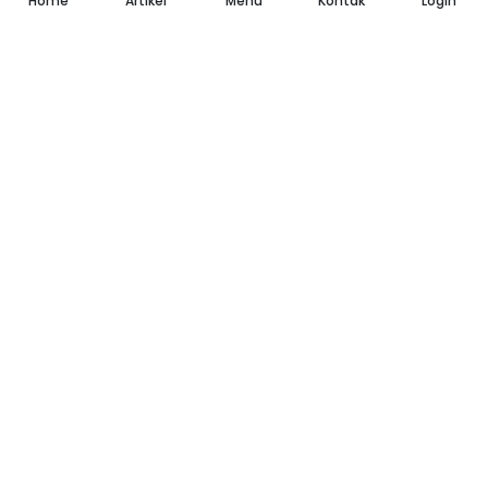
Home
Artikel
Menu
Kontak
Login
Berita
My Experience
Understanding Roul...
I love online casinos
roulettinoocasino.com. As a
Canadian pla...