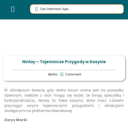
Ninlay – Tajemnicze Przygody w Kasynie
Berita
Comment
W dzisiejszym świecie, gdy oferta kasyn online jest na porządku
dziennym, niektóre z nich mogą się wybić ze swoją specyfiką i
funkcjonalnością. Ninlay to takie kasyno, które nasz czasem
przyciąga swymi tajemniczymi przygodami i atrakcjami
dostępnymi na platformie internetowej.
Zarys Marki