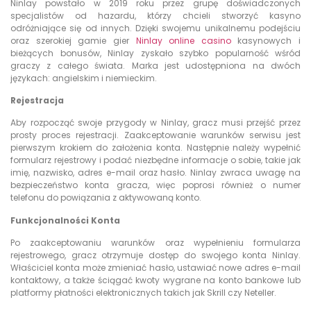
Ninlay powstało w 2019 roku przez grupę doświadczonych
specjalistów od hazardu, którzy chcieli stworzyć kasyno
odróżniające się od innych. Dzięki swojemu unikalnemu podejściu
oraz szerokiej gamie gier
Ninlay online casino
kasynowych i
bieżących bonusów, Ninlay zyskało szybko popularność wśród
graczy z całego świata. Marka jest udostępniona na dwóch
językach: angielskim i niemieckim.
Rejestracja
Aby rozpocząć swoje przygody w Ninlay, gracz musi przejść przez
prosty proces rejestracji. Zaakceptowanie warunków serwisu jest
pierwszym krokiem do założenia konta. Następnie należy wypełnić
formularz rejestrowy i podać niezbędne informacje o sobie, takie jak
imię, nazwisko, adres e-mail oraz hasło. Ninlay zwraca uwagę na
bezpieczeństwo konta gracza, więc poprosi również o numer
telefonu do powiązania z aktywowaną konto.
Funkcjonalności Konta
Po zaakceptowaniu warunków oraz wypełnieniu formularza
rejestrowego, gracz otrzymuje dostęp do swojego konta Ninlay.
Właściciel konta może zmieniać hasło, ustawiać nowe adres e-mail
kontaktowy, a także ściągać kwoty wygrane na konto bankowe lub
platformy płatności elektronicznych takich jak Skrill czy Neteller.