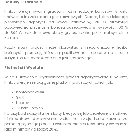
Bonusy i Promocje
Ninlay oferuje swoim graczom różne rodzaje bonusów w celu
ułatwienia im zakładania gier kasynowych. Gracze, którzy dokonają
pierwszego depozytu na kwotę minimalną 20 € otrzymują
odpowiednio przyznanie bonusu odsetkowego w wysokości 100 %
do 300 € oraz darmowe obroty gry bez ryzyka przez maksymalnie
50 Euro.
Każdy nowy graczu może skorzystać z nieograniczonej liczby
bieżących promocji, które są publikowane i opisane na stronie
kasyna. W Ninlay każdego dnia jest coś nowego!
Płatności i Wyplata
W celu ułatwienia użytkownikom gracza depozytowania funduszy,
Ninlay oferuje szeroką gamę platform płatniczych takich jak:
Konto bankowe
Skrill
Neteller
Trustly i innych.
Na przykład skorzystanie z karty kredytowej lub debetowej umożliwia
użytkownikowi dokonywanie wpłat na swoje konto kasyna za
pomocą płynnego procesu wstrzymania środków. Ninlay wyznacza
jako minimalny depozyt 20 €.