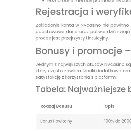
Różnorodne metody płatności: NVcasin
Rejestracja i weryfi
Zakładanie konta w NVcasino nie powinn
podstawowe dane oraz potwierdzić swoją t
proces jest przejrzysty i intuicyjny.
Bonusy i promocje –
Jednym z największych atutów NVcasino są l
który często zawiera środki dodatkowe ora
satysfakcję z korzystania z platformy.
Tabela: Najważniejsze
Rodzaj Bonusu
Opis
Bonus Powitalny
100% do 200