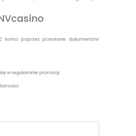
 NVcasino
wać konto poprzez przesłanie dokumentów
się w regulaminie promocji.
atności.