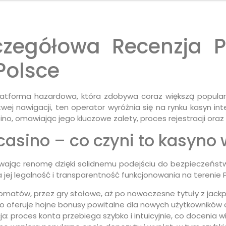
zegółowa Recenzja P
Polsce
latforma hazardowa, która zdobywa coraz większą popularno
wej nawigacji, ten operator wyróżnia się na rynku kasyn in
, omawiając jego kluczowe zalety, proces rejestracji oraz 
casino – co czyni to kasyn
bywając renomę dzięki solidnemu podejściu do bezpieczeństwa 
jej legalność i transparentność funkcjonowania na terenie Po
utomatów, przez gry stołowe, aż po nowoczesne tytuły z jac
o oferuje hojne bonusy powitalne dla nowych użytkowników o
a: proces konta przebiega szybko i intuicyjnie, co docenia w