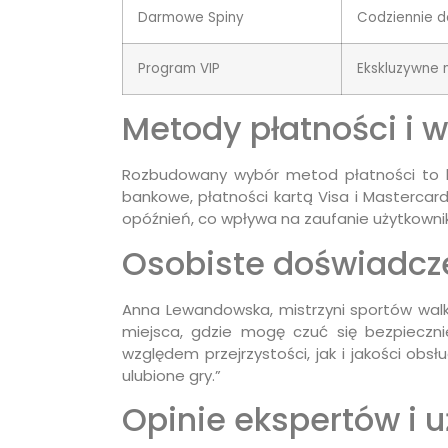
Darmowe Spiny
Codziennie d
Program VIP
Ekskluzywne 
Metody płatności i 
Rozbudowany wybór metod płatności to kol
bankowe, płatności kartą Visa i Mastercard,
opóźnień, co wpływa na zaufanie użytkowni
Osobiste doświadcze
Anna Lewandowska, mistrzyni sportów walki
miejsca, gdzie mogę czuć się bezpieczni
względem przejrzystości, jak i jakości obsł
ulubione gry.”
Opinie ekspertów i 