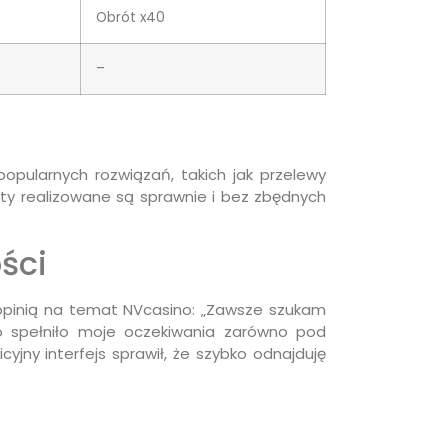
Obrót x40
–
opularnych rozwiązań, takich jak przelewy
płaty realizowane są sprawnie i bez zbędnych
ści
ą opinią na temat NVcasino: „Zawsze szukam
no spełniło moje oczekiwania zarówno pod
cyjny interfejs sprawił, że szybko odnajduję