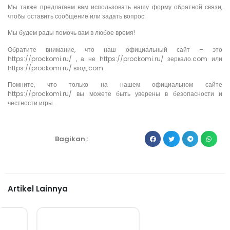
Мы также предлагаем вам использовать нашу форму обратной связи,
чтобы оставить сообщение или задать вопрос.
Мы будем рады помочь вам в любое время!
Обратите внимание, что наш официальный сайт – это
https://prockomi.ru/ , а не https://prockomi.ru/ зеркало.com или
https://prockomi.ru/ вход.com.
Помните, что только на нашем официальном сайте
https://prockomi.ru/ вы можете быть уверены в безопасности и
честности игры.
Bagikan :
Artikel Lainnya